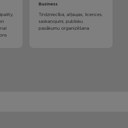
Business
pality,
Tirdzniecība, atļaujas, licences,
on
saskaņojumi, publisku
nal
pasākumu organizēšana
ions