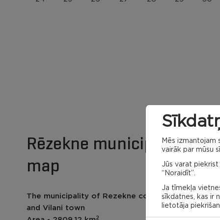
Sīkdatņ
Rēzekne municipality
Mēs izmantojam sa
vairāk par mūsu sī
map
Jūs varat piekrist
“Noraidīt”.
Ja tīmekļa vietnes
The municipality of Rezekne contains 28 parish
sīkdatnes, kas ir
lietotāja piekriša
and Vilani town
2
Area - 2809.12 km