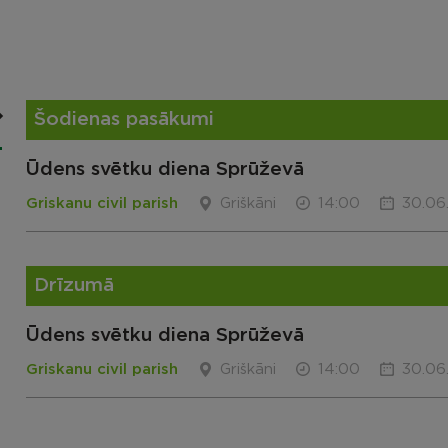
Šodienas pasākumi
Ūdens svētku diena Sprūževā
Griskanu civil parish
Griškāni
14:00
30.06
Drīzumā
Ūdens svētku diena Sprūževā
Griskanu civil parish
Griškāni
14:00
30.06