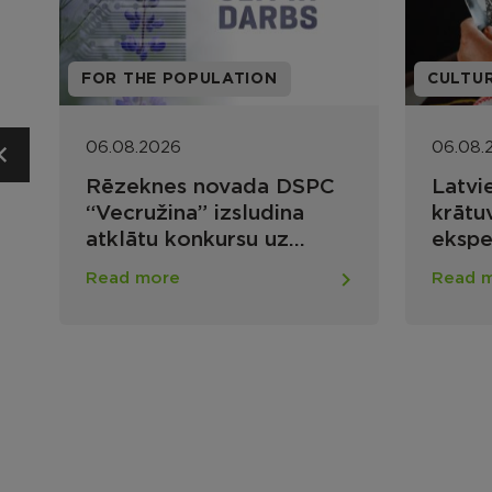
CULTURE
FOR T
06.08.2026
05.08.
Latviešu folkloras
Rēze
krātuves 57. zinātniskā
pašva
ekspedīcija Nautrānu
skolo
kultūrtelpā: meklējumi un
vidus
Read more
Read 
atradumi