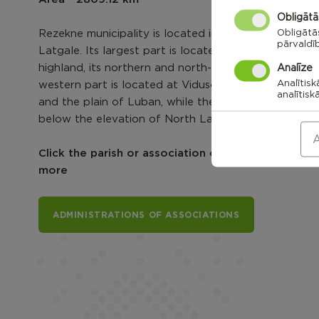
Obligātā
Obligātā
Rezekne municipality is located in the middle of
pārvaldī
Latgale. Its largest part is located at Latgale
highland, its northern and north-west slopes. The
Analīze
Analītisk
western part is located at Vidusdaugava lowland
analītisk
and the plain of Luban, while the north is slightly
below the elevation of North Latgale.
A
Click the parish or association card to explore
more
ADMINISTRATIONS OF ASSOCIATIONS