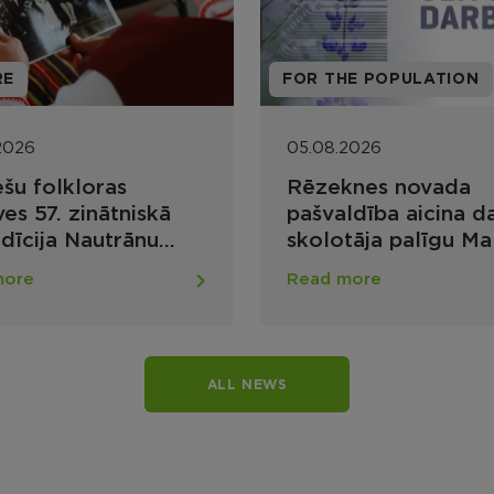
HE POPULATION
DZĪVO VESELĪGI 2025-
2026
05.08.2026
knes novada
Noslēgušās projekt
ldība aicina darbā
“Dzīvo veselīgi!” va
tāja palīgu Maltas
nometnes bērniem
skolā
more
Read more
ALL NEWS