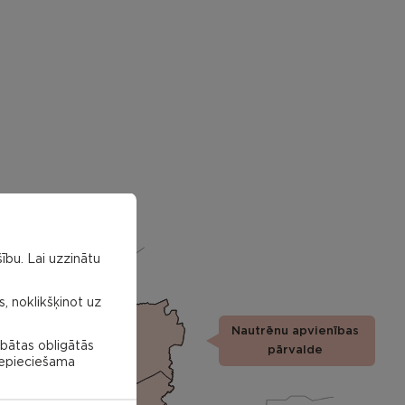
ību. Lai uzzinātu
s, noklikšķinot uz
Nautrēnu apvienības
Nautrenu
abātas obligātās
civil
pārvalde
parish
 nepieciešama
Struzanu
civil
parish