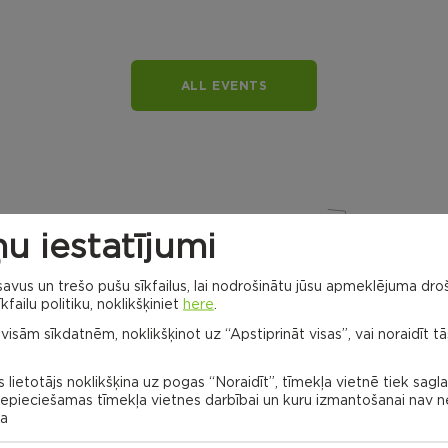
ALL EVENTS
u iestatījumi
vus un trešo pušu sīkfailus, lai nodrošinātu jūsu apmeklējuma droš
kfailu politiku, noklikšķiniet
here
.
Dricānu apvienības
 visām sīkdatnēm, noklikšķinot uz “Apstiprināt visas”, vai noraidīt tā
pārvalde
Gaigalavas
pagasts,
 lietotājs noklikšķina uz pogas “Noraidīt”, tīmekļa vietnē tiek sagl
Rēzeknes
novads
 nepieciešamas tīmekļa vietnes darbībai un kuru izmantošanai nav
Naglu civil
parish
na