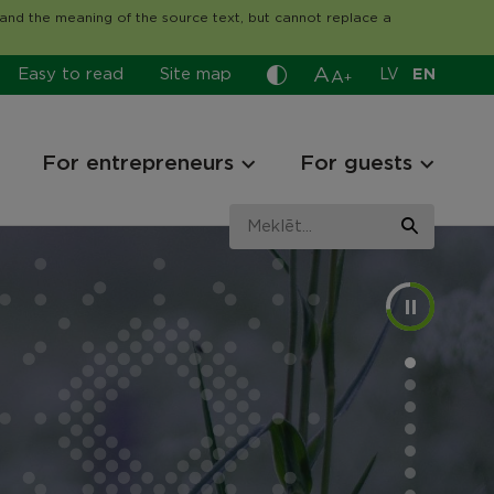
tand the meaning of the source text, but cannot replace a
A
Easy to read
Site map
LV
EN
A
+
For entrepreneurs
For guests