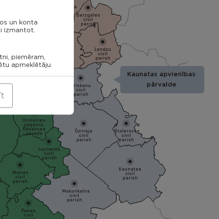
Ilzeskalna
Dricanu
civil
civil
Berzgales
parish
parish
civil
nos un konta
parish
i izmantot.
ieku
Audrinu
l
Lendzu
civil
Veremu
sh
civil
parish
civil
etni, piemēram,
parish
parish
rētu apmeklētāju.
Rēzekne
Kaunatas apvienības
tagala
ish
Ozolmuizas
pārvalde
Griskanu
civil
civil
parish
parish
īt
Ozolaines
pagasts,
Rēzeknes
Čornaja
Stolerovas
novads
civil
civil
parish
parish
Luznavas
civil
parish
Kaunatas
Maltas
civil
civil
parish
parish
Makonkalns
civil
parish
Pusas
civil