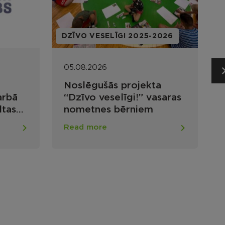
INFORMATION OF THE VIĻĀNU
2026
ALLIANCE
05.08.2026
a
Viļānu tirgus 9. augustā
saras
Read more