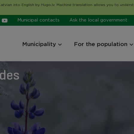
atvian into English by Hugo.lv. Machine translation allows you to unders
Municipal contacts
Ask the local government
Municipality
For the population
ides
ides
ides
ides
ides
ides
ides
ides