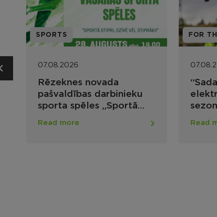
FOR THE POPULATION
07.08.2026
“Sadales tīkls” uzsāk
ieku
elektrotīkla apsekošanas
rtā
sezonu ar droniem
rāki!”
Read more