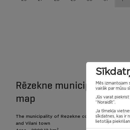
Sīkdatņ
Rēzekne municipality
Mēs izmantojam sa
vairāk par mūsu sī
map
Jūs varat piekrist
“Noraidīt”.
Ja tīmekļa vietnes
sīkdatnes, kas ir
The municipality of Rezekne contains 28 parish
lietotāja piekriša
and Vilani town
2