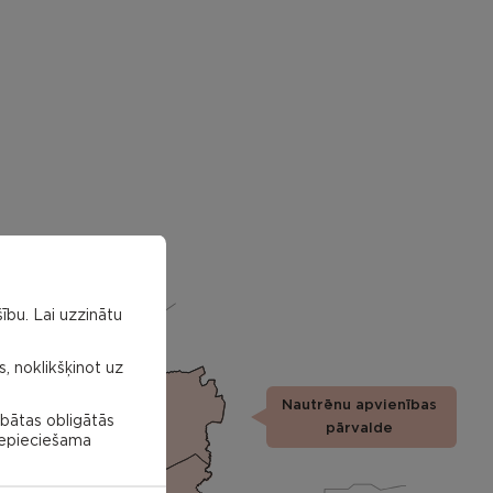
ību. Lai uzzinātu
s, noklikšķinot uz
Nautrēnu apvienības
Nautrenu
abātas obligātās
civil
pārvalde
parish
 nepieciešama
Struzanu
civil
parish