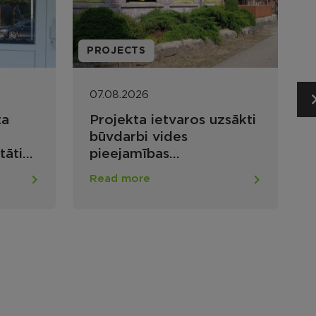
SOCIAL DEPARTMENT
07.08.2026
ros uzsākti
Noslēdzies Rēzeknes
s
novada 2026. gada
sociālās jomas projektu
i Maltas
konkurss nevalstiskajām
Read more
rvaldes ēkā
organizācijām
astā