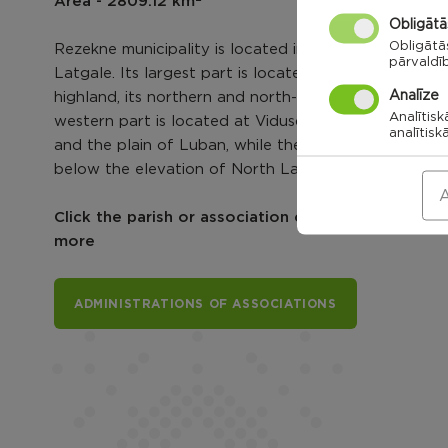
Area - 2809.12 km
Obligātā
Obligātā
Rezekne municipality is located in the middle of
pārvaldī
Latgale. Its largest part is located at Latgale
Analīze
highland, its northern and north-west slopes. The
Analītisk
western part is located at Vidusdaugava lowland
analītisk
and the plain of Luban, while the north is slightly
below the elevation of North Latgale.
A
Click the parish or association card to explore
more
ADMINISTRATIONS OF ASSOCIATIONS