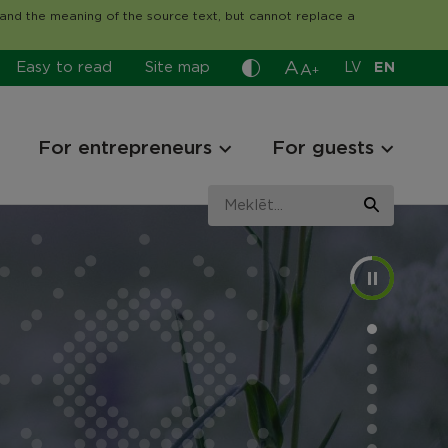
tand the meaning of the source text, but cannot replace a
A
Easy to read
Site map
LV
EN
A
+
For entrepreneurs
For guests