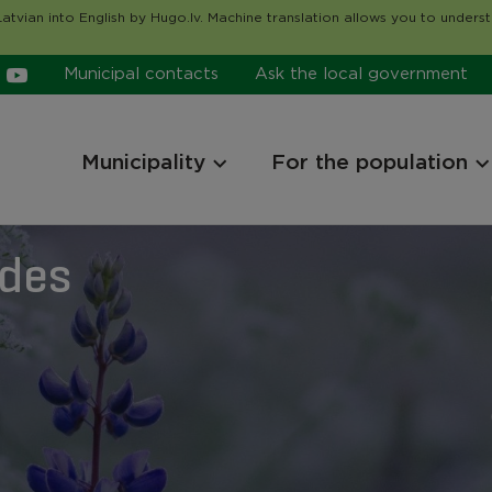
atvian into English by Hugo.lv. Machine translation allows you to unders
Municipal contacts
Ask the local government
Municipality
For the population
ides
ides
ides
ides
ides
ides
ides
ides