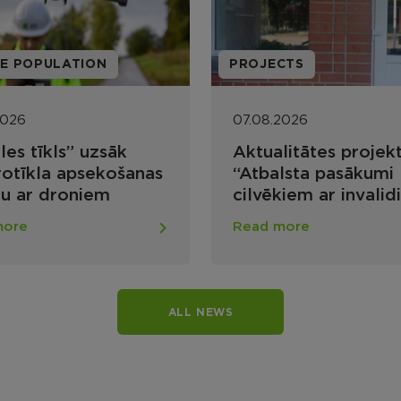
PROJECTS
PROJECTS
07.08.2026
07.08.2026
Aktualitātes projekta
Projekta ietva
“Atbalsta pasākumi
būvdarbi vide
cilvēkiem ar invaliditāti
pieejamības
mājokļu un publiskās
nodrošināšana
Read more
Read more
infrastruktūras vides
apvienības pā
pieejamības
Lūznavas pag
nodrošināšanai Rēzeknes
novadā”
ALL NEWS