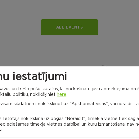
ALL EVENTS
u iestatījumi
vus un trešo pušu sīkfailus, lai nodrošinātu jūsu apmeklējuma droš
kfailu politiku, noklikšķiniet
here
.
Dricānu apvienības
 visām sīkdatnēm, noklikšķinot uz “Apstiprināt visas”, vai noraidīt tā
pārvalde
Gaigalavas
pagasts,
 lietotājs noklikšķina uz pogas “Noraidīt”, tīmekļa vietnē tiek sagl
Rēzeknes
novads
 nepieciešamas tīmekļa vietnes darbībai un kuru izmantošanai nav
Naglu civil
parish
na