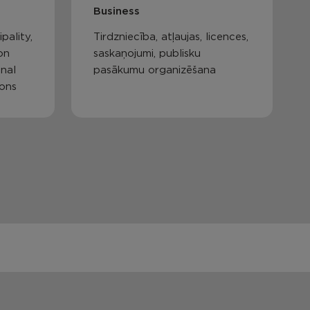
Business
pality,
Tirdzniecība, atļaujas, licences,
on
saskaņojumi, publisku
nal
pasākumu organizēšana
ions