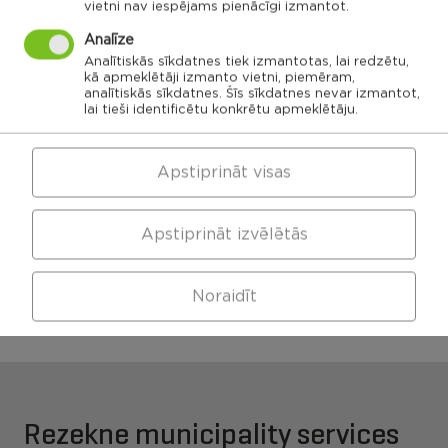
vietni nav iespējams pienācīgi izmantot.
Ozolaines
Analīze
pagasts,
Silmalas
Rēzeknes
Čornaja civil
Stolerovas civil
pagasts,
novads
parish
parish
Analītiskās sīkdatnes tiek izmantotas, lai redzētu,
Rēzeknes
novads
Luznavas civil
kā apmeklētāji izmanto vietni, piemēram,
parish
analītiskās sīkdatnes. Šīs sīkdatnes nevar izmantot,
Kaunatas civil
Maltas civil
lai tieši identificētu konkrētu apmeklētāju.
parish
parish
Feimanu civil
parish
Makonkalns civil
parish
Viļānu apvienības
Pusas civil
parish
Apstiprināt visas
pārvalde
Apstiprināt izvēlētās
Maltas apvienības
Kaunatas apvienības
pārvalde
pārvalde
Noraidīt
Rezekne municipality services