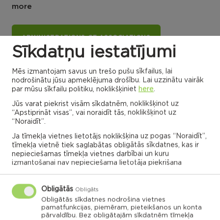
more
ADMINISTRATIONS OF ASSOCIATIONS
Sīkdatņu iestatījumi
Mēs izmantojam savus un trešo pušu sīkfailus, lai
Dricānu apvienības
Nautrēnu apvienības
nodrošinātu jūsu apmeklējuma drošību. Lai uzzinātu vairāk
pārvalde
pārvalde
par mūsu sīkfailu politiku, noklikšķiniet
here
.
Jūs varat piekrist visām sīkdatnēm, noklikšķinot uz
“Apstiprināt visas”, vai noraidīt tās, noklikšķinot uz
“Noraidīt”.
Gaigalavas
Ja tīmekļa vietnes lietotājs noklikšķina uz pogas “Noraidīt”,
Nautrenu civil
pagasts,
parish
Rēzeknes
tīmekļa vietnē tiek saglabātas obligātās sīkdatnes, kas ir
Naglu civil parish
novads
Struzanu civil
parish
nepieciešamas tīmekļa vietnes darbībai un kuru
izmantošanai nav nepieciešama lietotāja piekrišana
Ilzeskalna civil
Dricanu civil
parish
parish
Berzgales civil
parish
Rikavas
Deksares civil
pagasts,
parish
Rēzeknes
Audrinu civil
novads
parish
Obligātās
Kantinieku civil
Obligāts
Lendzu civil
parish
Veremu civil
parish
parish
Vilani
Obligātās sīkdatnes nodrošina vietnes
pamatfunkcijas, piemēram, pieteikšanos un konta
Sakstagala
Vilanu civil
parish
Ozolmuizas civil
parish
pārvaldību. Bez obligātajām sīkdatnēm tīmekļa
Sokolku civil
Griskanu civil
parish
parish
parish