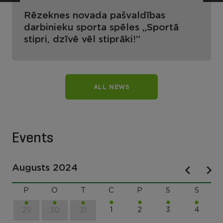
Rēzeknes novada pašvaldības
darbinieku sporta spēles „Sportā
stipri, dzīvē vēl stiprāki!”
ALL NEWS
Events
Augusts 2024
P
O
T
C
P
S
S
1
2
3
4
29
30
31