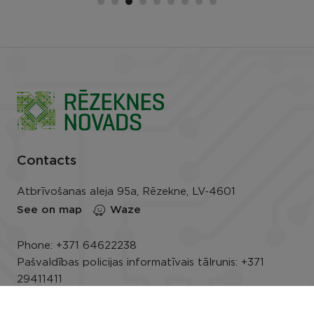
Contacts
Atbrīvošanas aleja 95a, Rēzekne, LV-4601
See on map
Waze
Phone:
+371 64622238
Pašvaldības policijas informatīvais tālrunis:
+371
29411411
E-mail:
info@rezeknesnovads.lv