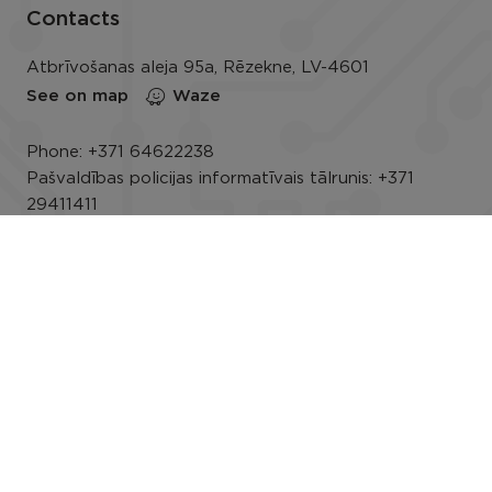
Contacts
Atbrīvošanas aleja 95a, Rēzekne, LV-4601
See on map
Waze
Phone:
+371 64622238
Pašvaldības policijas informatīvais tālrunis:
+371
29411411
E-mail:
info@rezeknesnovads.lv
E-address
Darba laiks: P.-Pk. 8.00–16.30
Rekvizīti
Useful info