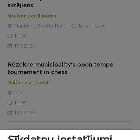
skrējiens
Nautrenu civil parish
Nautrenu Sports Halle - Cultural House
10:00
11.11.2023
Rēzekne municipality's open tempo
tournament in chess
Maltas civil parish
Malta
10:00
11.11.2023
Vairāk