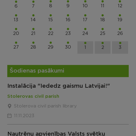
8
9
10
11
12
6
7
13
14
15
16
17
18
19
20
21
22
23
24
25
26
27
28
29
30
1
2
3
Šodienas pasākumi
Instalācija "Iededz gaismu Latvijai!"
Stolerovas civil parish
Stolerova civil parish library
11.11.2023
Nautrēnu apvienības Valsts svētku