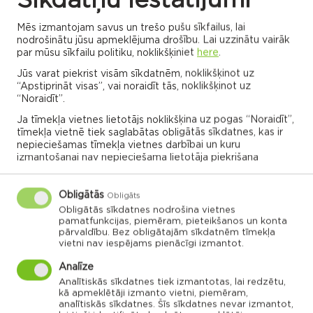
Sīkdatņu iestatījumi
Mēs izmantojam savus un trešo pušu sīkfailus, lai
nodrošinātu jūsu apmeklējuma drošību. Lai uzzinātu vairāk
ALL EVENTS
par mūsu sīkfailu politiku, noklikšķiniet
here
.
Jūs varat piekrist visām sīkdatnēm, noklikšķinot uz
“Apstiprināt visas”, vai noraidīt tās, noklikšķinot uz
“Noraidīt”.
Rēzekne municipality map
Ja tīmekļa vietnes lietotājs noklikšķina uz pogas “Noraidīt”,
tīmekļa vietnē tiek saglabātas obligātās sīkdatnes, kas ir
nepieciešamas tīmekļa vietnes darbībai un kuru
Click the parish or association card to explore
izmantošanai nav nepieciešama lietotāja piekrišana
more
Obligātās
Obligāts
Obligātās sīkdatnes nodrošina vietnes
ADMINISTRATIONS OF ASSOCIATIONS
pamatfunkcijas, piemēram, pieteikšanos un konta
pārvaldību. Bez obligātajām sīkdatnēm tīmekļa
vietni nav iespējams pienācīgi izmantot.
Analīze
Dricānu apvienības
Nautrēnu apvienības
Analītiskās sīkdatnes tiek izmantotas, lai redzētu,
pārvalde
pārvalde
kā apmeklētāji izmanto vietni, piemēram,
analītiskās sīkdatnes. Šīs sīkdatnes nevar izmantot,