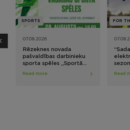
FOR THE POPULATION
PROJE
07.08.2026
07.08.
“Sadales tīkls” uzsāk
Aktua
elektrotīkla apsekošanas
“Atba
sezonu ar droniem
cilvēk
mājok
Read more
Read 
infra
pieej
nodro
nova