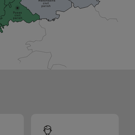
Makonkalns
civil
parish
Pusas
civil
parish