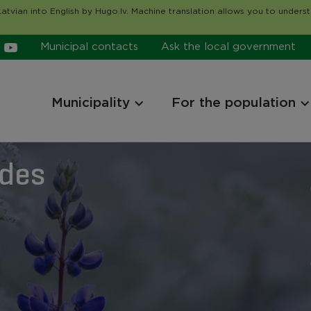
atvian into English by Hugo.lv. Machine translation allows you to unders
Municipal contacts
Ask the local government
Municipality
For the population
ides
ides
ides
ides
ides
ides
ides
ides