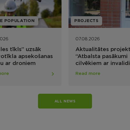
CTS
PROJECTS
2026
07.08.2026
litātes projekta
Projekta ietvaros u
lsta pasākumi
būvdarbi vides
iem ar invaliditāti
pieejamības
ļu un publiskās
nodrošināšanai Mal
more
Read more
struktūras vides
apvienības pārvald
amības
Lūznavas pagastā
šināšanai Rēzeknes
dā”
ALL NEWS