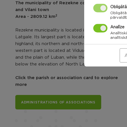
The municipality of Rezekne contains 28 parish
Obligātā
and Vilani town
Obligātā
2
Area - 2809.12 km
pārvaldī
Analīze
Rezekne municipality is located in the middle of
Analītisk
Latgale. Its largest part is located at Latgale
analītisk
highland, its northern and north-west slopes. The
western part is located at Vidusdaugava lowland
A
and the plain of Luban, while the north is slightly
below the elevation of North Latgale.
Click the parish or association card to explore
more
ADMINISTRATIONS OF ASSOCIATIONS