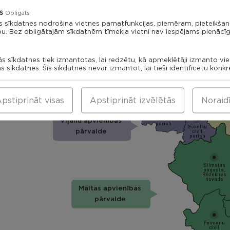
novads
Naglu civil
parish
s
Obligāts
s sīkdatnes nodrošina vietnes pamatfunkcijas, piemēram, pieteikša
bu. Bez obligātajām sīkdatnēm tīmekļa vietni nav iespējams pienācīg
Rikavas
Deksares
pagasts,
ās sīkdatnes tiek izmantotas, lai redzētu, kā apmeklētāji izmanto vi
civil
Rēzeknes
parish
novads
ās sīkdatnes. Šīs sīkdatnes nevar izmantot, lai tieši identificētu konk
Kantin
civi
pari
Vilani
pstiprināt visas
Apstiprināt izvēlētās
Noraid
Saks
Vilanu
par
civil
Viļānu apvienības
parish
Sokolku
civil
pārvalde
parish
Silmalas
pagasts,
Rēzeknes
novads
Maltas apvienības
pārvalde
Feimanu
civil