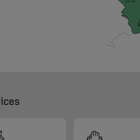
parish
ices