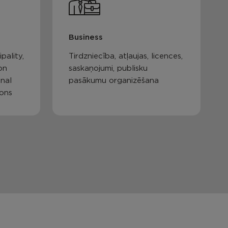
Business
pality,
Tirdzniecība, atļaujas, licences,
on
saskaņojumi, publisku
nal
pasākumu organizēšana
ions