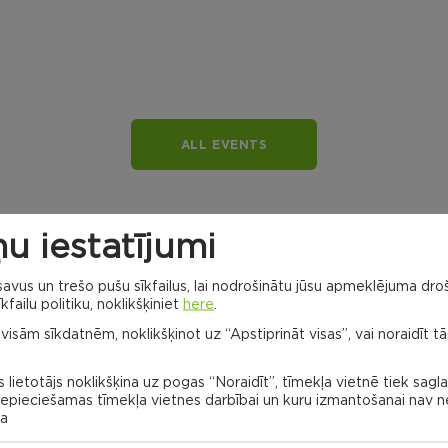
ALL EVENTS
u iestatījumi
vus un trešo pušu sīkfailus, lai nodrošinātu jūsu apmeklējuma droš
kfailu politiku, noklikšķiniet
here
.
 visām sīkdatnēm, noklikšķinot uz “Apstiprināt visas”, vai noraidīt tā
 lietotājs noklikšķina uz pogas “Noraidīt”, tīmekļa vietnē tiek sagl
Dricānu apvienības
 nepieciešamas tīmekļa vietnes darbībai un kuru izmantošanai nav
pārvalde
na
Gaigalavas
pagasts,
Rēzeknes