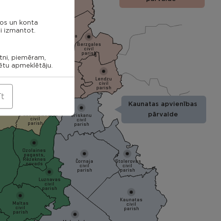
parish
Struzanu
civil
parish
nos un konta
i izmantot.
Ilzeskalna
Dricanu
civil
civil
Berzgales
parish
parish
civil
parish
etni, piemēram,
rētu apmeklētāju.
ieku
Audrinu
l
Lendzu
civil
Veremu
sh
civil
parish
civil
parish
parish
īt
Rēzekne
Kaunatas apvienības
tagala
ish
Ozolmuizas
pārvalde
Griskanu
civil
civil
parish
parish
Ozolaines
pagasts,
Rēzeknes
Čornaja
Stolerovas
novads
civil
civil
parish
parish
Luznavas
civil
parish
Kaunatas
Maltas
civil
civil
parish
parish