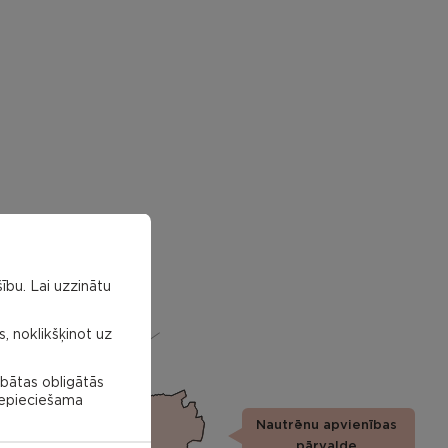
ību. Lai uzzinātu
s, noklikšķinot uz
abātas obligātās
 nepieciešama
Nautrēnu apvienības
Nautrenu
civil
pārvalde