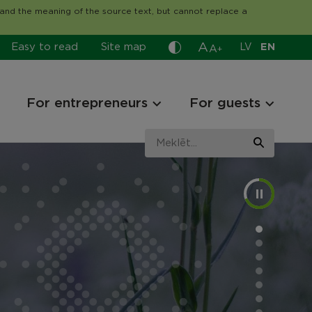
tand the meaning of the source text, but cannot replace a
A
Easy to read
Site map
LV
EN
A
+
For entrepreneurs
For guests