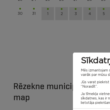
30
31
1
2
3
4
5
Sīkdatņ
Mēs izmantojam sa
vairāk par mūsu sī
Jūs varat piekrist
Rēzekne municipality
“Noraidīt”.
map
Ja tīmekļa vietnes
sīkdatnes, kas ir
lietotāja piekriša