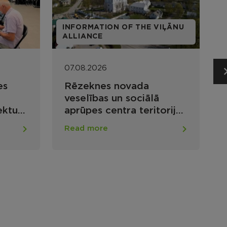
VIĻĀNU
INFORMATION OF THE VIĻĀNU
ALLIANCE
B
07.08.2026
Viļānu tirgus 9. augustā
orijā
u
Read more