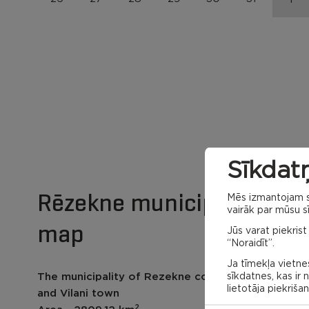
Sīkdatņ
Rēzekne municipality
Mēs izmantojam sa
vairāk par mūsu sī
map
Jūs varat piekrist
“Noraidīt”.
Ja tīmekļa vietnes
sīkdatnes, kas ir
The municipality of Rezekne contains 28 parish
lietotāja piekriša
and Vilani town
2