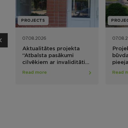
PROJECTS
SOCIA
07.08.2026
07.08.
Projekta ietvaros uzsākti
Noslē
būvdarbi vides
novad
pieejamības
sociā
nodrošināšanai Maltas
konku
Read more
Read 
apvienības pārvaldes ēkā
organ
Lūznavas pagastā
s