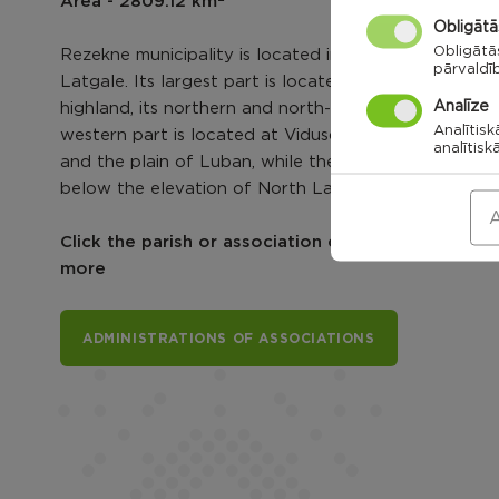
Area - 2809.12 km
Obligātā
Obligātā
Rezekne municipality is located in the middle of
pārvaldī
Latgale. Its largest part is located at Latgale
Analīze
highland, its northern and north-west slopes. The
Analītisk
western part is located at Vidusdaugava lowland
analītisk
and the plain of Luban, while the north is slightly
below the elevation of North Latgale.
A
Click the parish or association card to explore
more
ADMINISTRATIONS OF ASSOCIATIONS