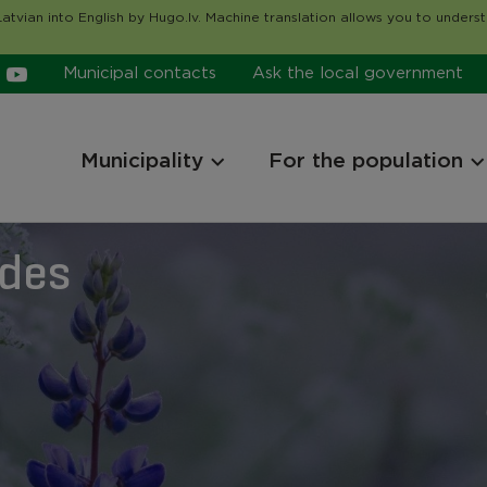
atvian into English by Hugo.lv. Machine translation allows you to unders
Municipal contacts
Ask the local government
Municipality
For the population
ides
ides
ides
ides
ides
ides
ides
ides