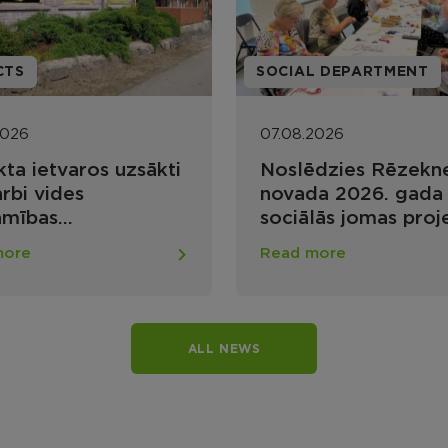
INFORMATION OF THE 
L DEPARTMENT
ALLIANCE
2026
07.08.2026
dzies Rēzeknes
Rēzeknes novada
a 2026. gada
veselības un sociālā
lās jomas projektu
aprūpes centra terit
rss nevalstiskajām
sāks degradēto ēk
more
Read more
izācijām
demontāžu
ALL NEWS