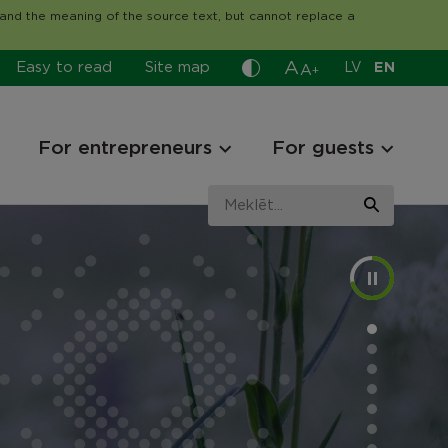
tand the meaning of the source text, but cannot replace a
A
Easy to read
Site map
LV
EN
A
+
For entrepreneurs
For guests