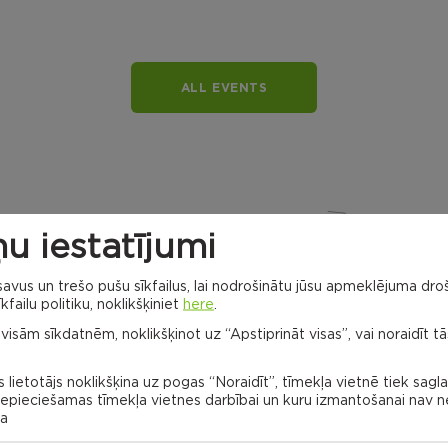
ALL EVENTS
u iestatījumi
vus un trešo pušu sīkfailus, lai nodrošinātu jūsu apmeklējuma droš
kfailu politiku, noklikšķiniet
here
.
Dricānu apvienības
 visām sīkdatnēm, noklikšķinot uz “Apstiprināt visas”, vai noraidīt tā
pārvalde
Gaigalavas
pagasts,
 lietotājs noklikšķina uz pogas “Noraidīt”, tīmekļa vietnē tiek sagl
Rēzeknes
novads
 nepieciešamas tīmekļa vietnes darbībai un kuru izmantošanai nav
Naglu civil
parish
na