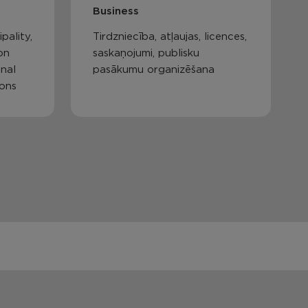
Business
pality,
Tirdzniecība, atļaujas, licences,
on
saskaņojumi, publisku
nal
pasākumu organizēšana
ions