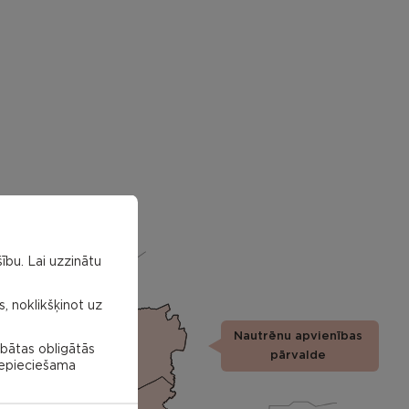
ību. Lai uzzinātu
s, noklikšķinot uz
Nautrēnu apvienības
Nautrenu
abātas obligātās
civil
pārvalde
parish
 nepieciešama
Struzanu
civil
parish