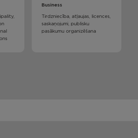
Business
pality,
Tirdzniecība, atļaujas, licences,
on
saskaņojumi, publisku
nal
pasākumu organizēšana
ions