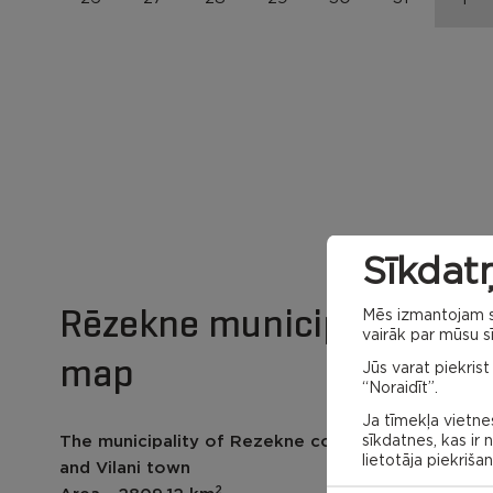
Sīkdatņ
Rēzekne municipality
Mēs izmantojam sa
vairāk par mūsu sī
map
Jūs varat piekrist
“Noraidīt”.
Ja tīmekļa vietnes
sīkdatnes, kas ir
The municipality of Rezekne contains 28 parish
lietotāja piekriša
and Vilani town
2