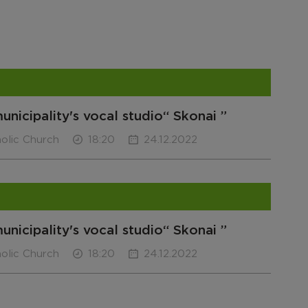
unicipality's vocal studio“ Skonai ”
olic Church
18:20
24.12.2022
unicipality's vocal studio“ Skonai ”
olic Church
18:20
24.12.2022