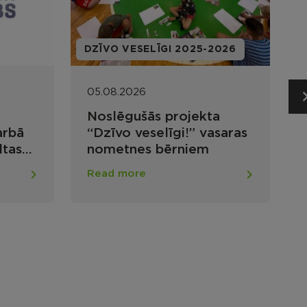
I
DZĪVO VESELĪGI 2025-2026
A
05.08.2026
Noslēgušās projekta
arbā
“Dzīvo veselīgi!” vasaras
ltas
nometnes bērniem
Read more