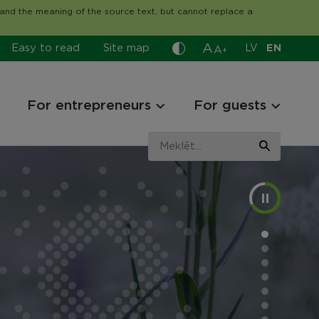
tand the meaning of the source text, but cannot replace a
A
Easy to read
Site map
LV
EN
A
+
For entrepreneurs
For guests