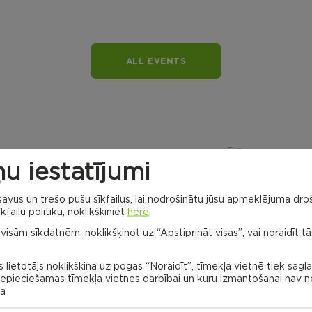
ALL EVENTS
u iestatījumi
vus un trešo pušu sīkfailus, lai nodrošinātu jūsu apmeklējuma droš
kfailu politiku, noklikšķiniet
here
.
Dricānu apvienības
 visām sīkdatnēm, noklikšķinot uz “Apstiprināt visas”, vai noraidīt tā
pārvalde
Gaigalavas
pagasts,
 lietotājs noklikšķina uz pogas “Noraidīt”, tīmekļa vietnē tiek sagl
Rēzeknes
novads
 nepieciešamas tīmekļa vietnes darbībai un kuru izmantošanai nav
Naglu civil
parish
na