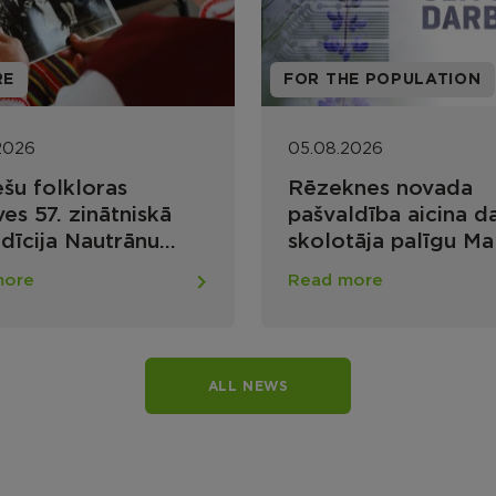
RE
FOR THE POPULATION
2026
05.08.2026
ešu folkloras
Rēzeknes novada
es 57. zinātniskā
pašvaldība aicina d
dīcija Nautrānu
skolotāja palīgu Ma
rtelpā: meklējumi un
vidusskolā
more
Read more
umi
ALL NEWS