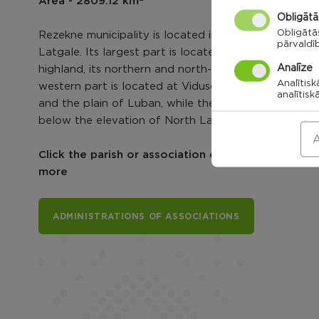
Area - 2809.12 km
Obligātā
Obligātā
Rezekne municipality is located in the middle of
pārvaldī
Latgale. Its largest part is located at Latgale
Analīze
highland, its northern and north-west slopes. The
Analītisk
western part is located at Vidusdaugava lowland
analītisk
and the plain of Luban, while the north is slightly
below the elevation of North Latgale.
A
Click the parish or association card to explore
more
ADMINISTRATIONS OF ASSOCIATIONS