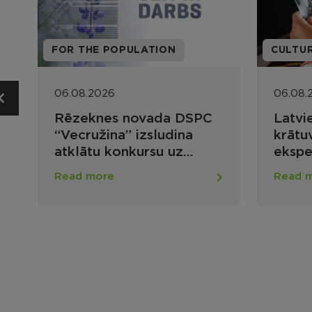
FOR THE POPULATION
CULTU
06.08.2026
06.08.
Rēzeknes novada DSPC
Latvi
“Vecružina” izsludina
krātuv
atklātu konkursu uz
ekspe
vairākām vakancēm
kultū
Read more
Read 
atrad