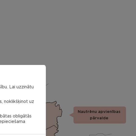
ību. Lai uzzinātu
s, noklikšķinot uz
Nautrēnu apvienības
Nautrenu
abātas obligātās
civil
pārvalde
parish
 nepieciešama
Struzanu
civil
parish