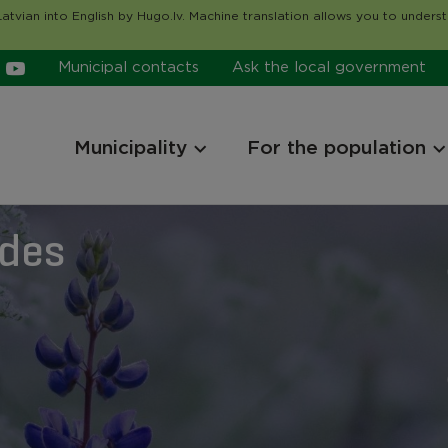
atvian into English by Hugo.lv. Machine translation allows you to unders
Municipal contacts
Ask the local government
Municipality
For the population
ides
ides
ides
ides
ides
ides
ides
ides