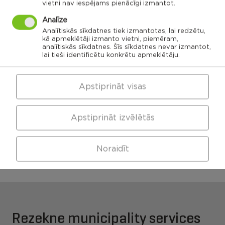
vietni nav iespējams pienācīgi izmantot.
Ozolaines
Analīze
pagasts,
Silmalas
Rēzeknes
Čornaja civil
Stolerovas civil
pagasts,
novads
parish
parish
Analītiskās sīkdatnes tiek izmantotas, lai redzētu,
Rēzeknes
novads
Luznavas civil
kā apmeklētāji izmanto vietni, piemēram,
parish
analītiskās sīkdatnes. Šīs sīkdatnes nevar izmantot,
Kaunatas civil
Maltas civil
lai tieši identificētu konkrētu apmeklētāju.
parish
parish
Feimanu civil
parish
Makonkalns civil
parish
Viļānu apvienības
Pusas civil
parish
Apstiprināt visas
pārvalde
Apstiprināt izvēlētās
Maltas apvienības
Kaunatas apvienības
pārvalde
pārvalde
Noraidīt
Rezekne municipality services