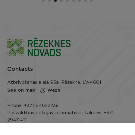
Contacts
Atbrīvošanas aleja 95a, Rēzekne, LV-4601
See on map
Waze
Phone:
+371 64622238
Pašvaldības policijas informatīvais tālrunis:
+371
29411411
E-mail:
info@rezeknesnovads.lv