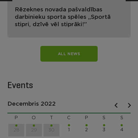
Rēzeknes novada pašvaldības
darbinieku sporta spēles „Sportā
stipri, dzīvē vēl stiprāki!”
ALL NEWS
Events
Decembris 2022
P
O
T
C
P
S
S
1
2
3
4
28
29
30