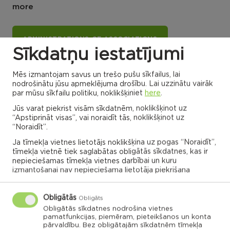
more
ADMINISTRATIONS OF ASSOCIATIONS
Sīkdatņu iestatījumi
Mēs izmantojam savus un trešo pušu sīkfailus, lai
Dricānu apvienības
Nautrēnu apvienības
nodrošinātu jūsu apmeklējuma drošību. Lai uzzinātu vairāk
pārvalde
pārvalde
par mūsu sīkfailu politiku, noklikšķiniet
here
.
Jūs varat piekrist visām sīkdatnēm, noklikšķinot uz
“Apstiprināt visas”, vai noraidīt tās, noklikšķinot uz
“Noraidīt”.
Gaigalavas
Ja tīmekļa vietnes lietotājs noklikšķina uz pogas “Noraidīt”,
Nautrenu civil
pagasts,
parish
Rēzeknes
tīmekļa vietnē tiek saglabātas obligātās sīkdatnes, kas ir
Naglu civil parish
novads
Struzanu civil
parish
nepieciešamas tīmekļa vietnes darbībai un kuru
izmantošanai nav nepieciešama lietotāja piekrišana
Ilzeskalna civil
Dricanu civil
parish
parish
Berzgales civil
parish
Rikavas
Deksares civil
pagasts,
parish
Rēzeknes
Audrinu civil
novads
parish
Obligātās
Kantinieku civil
Obligāts
Lendzu civil
parish
Veremu civil
parish
parish
Vilani
Obligātās sīkdatnes nodrošina vietnes
pamatfunkcijas, piemēram, pieteikšanos un konta
Sakstagala
Vilanu civil
parish
Ozolmuizas civil
parish
pārvaldību. Bez obligātajām sīkdatnēm tīmekļa
Sokolku civil
Griskanu civil
parish
parish
parish