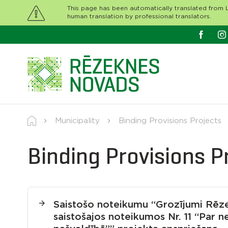
This page has been automatically translated from L
human translation by professional translators.
Municipality
Binding Provisions Projects
Binding Provisions P
Saistošo noteikumu “Grozījumi Rēz
saistošajos noteikumos Nr. 11 “Par