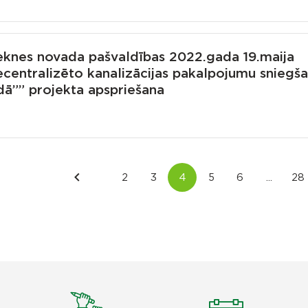
eknes novada pašvaldības 2022.gada 19.maija
ecentralizēto kanalizācijas pakalpojumu sniegš
dā”” projekta apspriešana