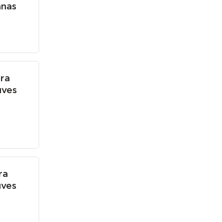
anas
ra
ūves
ra
ūves