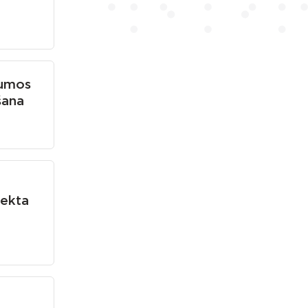
kumos
šana
ekta