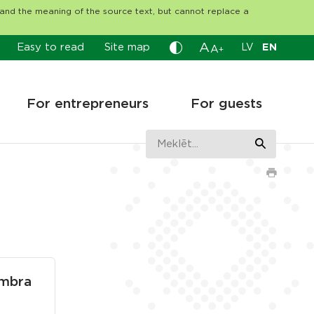
tand the meaning of the source text, but cannot replace a
A
Easy to read
Site map
LV
EN
A
+
For entrepreneurs
For guests
embra