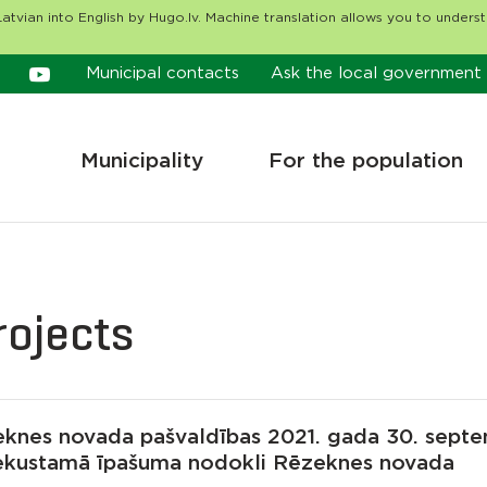
atvian into English by Hugo.lv. Machine translation allows you to unders
Municipal contacts
Ask the local government
Municipality
For the population
rojects
eknes novada pašvaldības 2021. gada 30. sept
 nekustamā īpašuma nodokli Rēzeknes novada