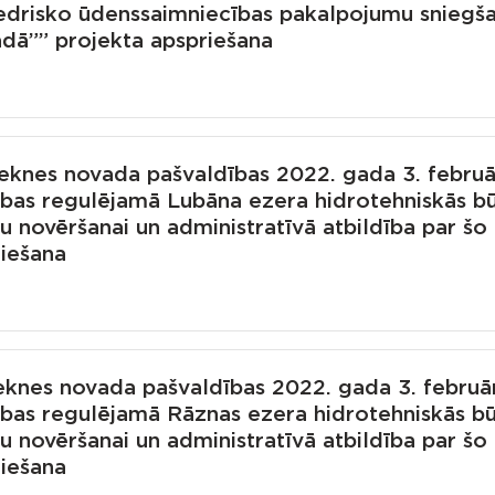
iedrisko ūdenssaimniecības pakalpojumu sniegš
adā”” projekta apspriešana
eknes novada pašvaldības 2022. gada 3. februā
sības regulējamā Lubāna ezera hidrotehniskās b
 novēršanai un administratīvā atbildība par šo
riešana
knes novada pašvaldības 2022. gada 3. februā
sības regulējamā Rāznas ezera hidrotehniskās b
 novēršanai un administratīvā atbildība par šo
riešana