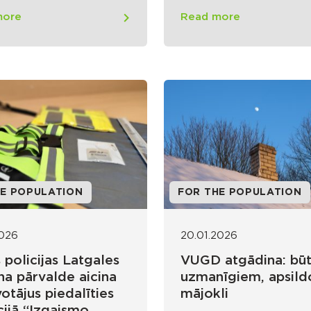
more
Read more
HE POPULATION
FOR THE POPULATION
2026
20.01.2026
 policijas Latgales
VUGD atgādina: bū
na pārvalde aicina
uzmanīgiem, apsild
otājus piedalīties
mājokli
cijā “Izgaismo