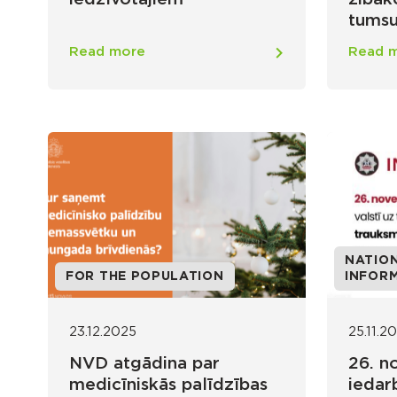
tumsu
Read more
Read 
NATION
FOR THE POPULATION
INFOR
23.12.2025
25.11.2
NVD atgādina par
26. n
medicīniskās palīdzības
iedar