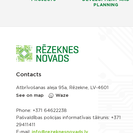
PLANNING
Contacts
Atbrīvošanas aleja 95a, Rēzekne, LV-4601
See on map
Waze
Phone:
+371 64622238
Pašvaldības policijas informatīvais tālrunis:
+371
29411411
E-mail:
info@rezeknesnovads.lv