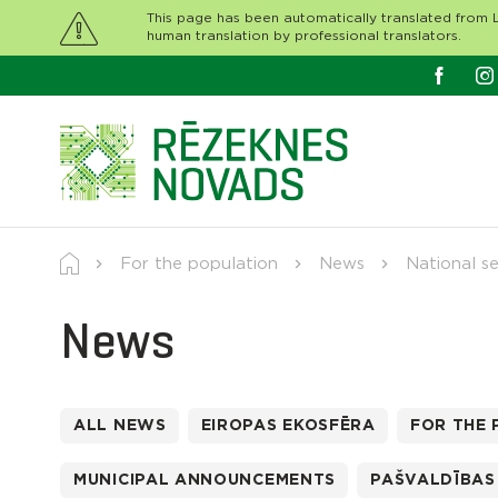
This page has been automatically translated from L
human translation by professional translators.
For the population
News
National se
News
ALL NEWS
EIROPAS EKOSFĒRA
FOR THE
MUNICIPAL ANNOUNCEMENTS
PAŠVALDĪBAS 