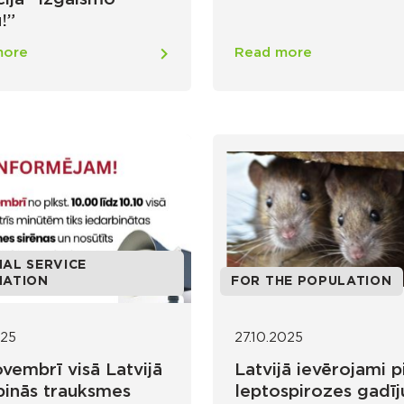
!”
more
Read more
AL SERVICE
MATION
FOR THE POPULATION
025
27.10.2025
ovembrī visā Latvijā
Latvijā ievērojami 
binās trauksmes
leptospirozes gadī