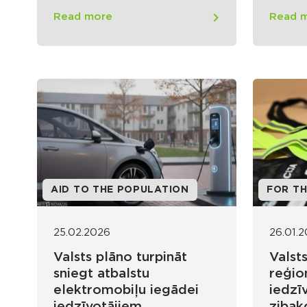
Read more
Read 
AID TO THE POPULATION
FOR T
25.02.2026
26.01.
Valsts plāno turpināt
Valsts
sniegt atbalstu
reģio
elektromobiļu iegādei
iedzīv
iedzīvotājiem
zibak