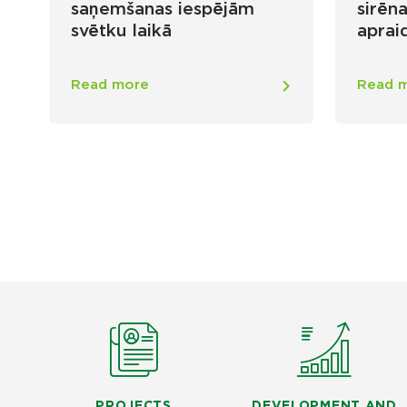
saņemšanas iespējām
sirēn
svētku laikā
aprai
Read more
Read 
PROJECTS
DEVELOPMENT AND