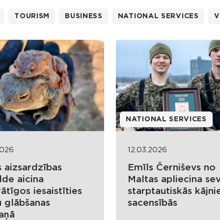
TOURISM
BUSINESS
NATIONAL SERVICES
V
NATIONAL SERVICES
2026
12.03.2026
 aizsardzības
Emīls Černiševs no
lde aicina
Maltas apliecina sev
ātīgos iesaistīties
starptautiskās kājni
u glābšanas
sacensībās
aņā