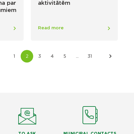
na par
aktivitātēm
kumiem
Read more
TO ASK
MUNICIPAL CONTACTS