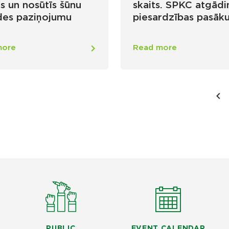
as un nosūtīs šūnu
skaits. SPKC atgādi
des paziņojumu
piesardzības pasā
more
Read more
PUBLIC
EVENT CALENDAR