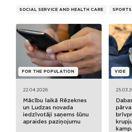
SOCIAL SERVICE AND HEALTH CARE
SPORTS
FOR THE POPULATION
VIDE
22.04.2026
25.03.
Mācību laikā Rēzeknes
Dabas
un Ludzas novada
pārva
iedzīvotāji saņems šūnu
brīvpr
apraides paziņojumu
krupj
kamp