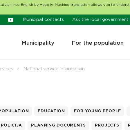
atvian into English by Hugo.lv. Machine translation allows you to unders
Municipal contacts
Ask the local government
Municipality
For the population
rvices
National service information
 POPULATION
EDUCATION
FOR YOUNG PEOPLE
POLICIJA
PLANNING DOCUMENTS
PROJECTS