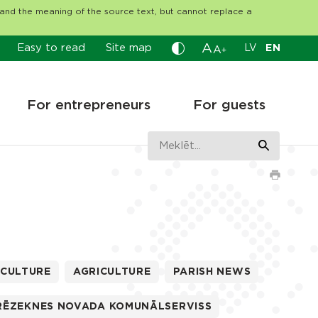
tand the meaning of the source text, but cannot replace a
A
Easy to read
Site map
LV
EN
A
+
For entrepreneurs
For guests
CULTURE
AGRICULTURE
PARISH NEWS
RĒZEKNES NOVADA KOMUNĀLSERVISS