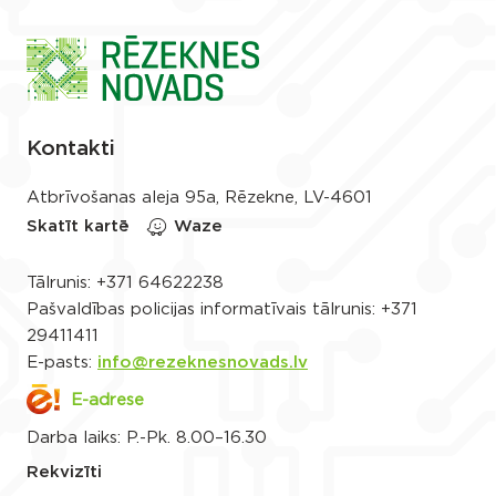
Kontakti
Atbrīvošanas aleja 95a, Rēzekne, LV-4601
Skatīt kartē
Waze
Tālrunis:
+371 64622238
Pašvaldības policijas informatīvais tālrunis:
+371
29411411
E-pasts:
info@rezeknesnovads.lv
E-adrese
Darba laiks: P.-Pk. 8.00–16.30
Rekvizīti