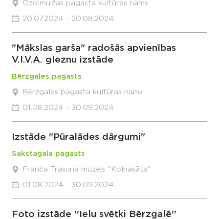
Ozolmuižas pagasta kultūras nams
20.07.2024 - 20.08.2024
"Mākslas garša" radošās apvienības
V.I.V.A. gleznu izstāde
Bērzgales pagasts
Bērzgales pagasta kultūras nams
01.08.2024 - 30.09.2024
Izstāde "Pūralādes dārgumi"
Sakstagala pagasts
Franča Trasuna muzejs "Kolnasāta"
01.08.2024 - 30.09.2024
Foto izstāde ''Ielu svētki Bērzgalē''