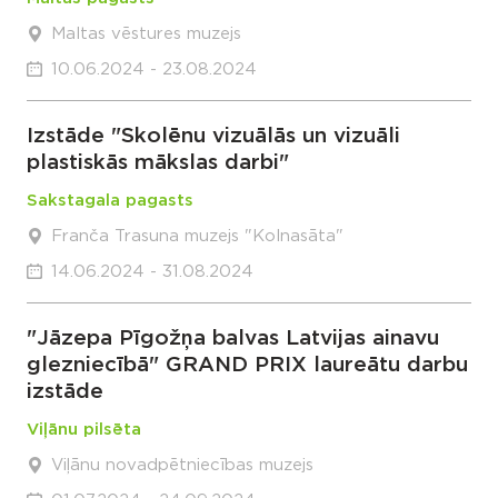
Maltas vēstures muzejs
10.06.2024 - 23.08.2024
Izstāde "Skolēnu vizuālās un vizuāli
plastiskās mākslas darbi"
Sakstagala pagasts
Franča Trasuna muzejs "Kolnasāta"
14.06.2024 - 31.08.2024
"Jāzepa Pīgožņa balvas Latvijas ainavu
glezniecībā" GRAND PRIX laureātu darbu
izstāde
Viļānu pilsēta
Viļānu novadpētniecības muzejs