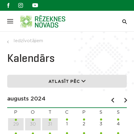
Iedzīvotājiem
Kalendārs
ATLASĪT PĒC
augusts 2024
P
O
T
C
P
S
S
1
2
3
4
29
30
31