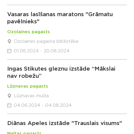
Vasaras lasīšanas maratons "Grāmatu
pavēlnieks"
Ozolaines pagasts
Ozolaines pagasta bibliotēka
01.06.2024 - 20.08.2024
Ingas Stikutes gleznu izstāde “Mākslai
nav robežu”
Lūznavas pagasts
Lūznavas muiža
04.06.2024 - 04.08.2024
Diānas Apeles izstāde "Trauslais visums"
Maltas pagasts