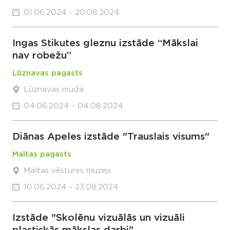
01.06.2024 - 20.08.2024
Ingas Stikutes gleznu izstāde “Mākslai
nav robežu”
Lūznavas pagasts
Lūznavas muiža
04.06.2024 - 04.08.2024
Diānas Apeles izstāde "Trauslais visums"
Maltas pagasts
Maltas vēstures muzejs
10.06.2024 - 23.08.2024
Izstāde "Skolēnu vizuālās un vizuāli