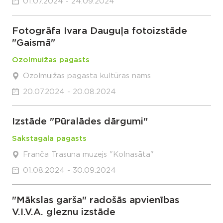
01.07.2024 - 24.09.2024
Fotogrāfa Ivara Dauguļa fotoizstāde
"Gaismā"
Ozolmuižas pagasts
Ozolmuižas pagasta kultūras nams
20.07.2024 - 20.08.2024
Izstāde "Pūralādes dārgumi"
Sakstagala pagasts
Franča Trasuna muzejs "Kolnasāta"
01.08.2024 - 30.09.2024
"Mākslas garša" radošās apvienības
V.I.V.A. gleznu izstāde