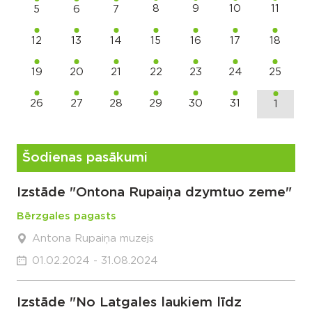
8
9
10
11
5
6
7
12
13
14
15
16
17
18
19
20
21
22
23
24
25
26
27
28
29
30
31
1
Šodienas pasākumi
Izstāde "Ontona Rupaiņa dzymtuo zeme"
Bērzgales pagasts
Antona Rupaiņa muzejs
01.02.2024 - 31.08.2024
Izstāde "No Latgales laukiem līdz