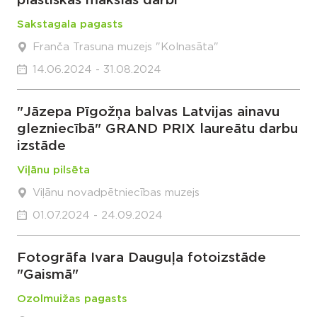
plastiskās mākslas darbi"
Sakstagala pagasts
Franča Trasuna muzejs "Kolnasāta"
14.06.2024 - 31.08.2024
"Jāzepa Pīgožņa balvas Latvijas ainavu
glezniecībā" GRAND PRIX laureātu darbu
izstāde
Viļānu pilsēta
Viļānu novadpētniecības muzejs
01.07.2024 - 24.09.2024
Fotogrāfa Ivara Dauguļa fotoizstāde
"Gaismā"
Ozolmuižas pagasts