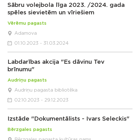
Sābru volejbola līga 2023. /2024. gada
spēles sievietēm un vīriešiem
Vērēmu pagasts
Adamova
01.10.2023 - 31.03.2024
Labdarības akcija "Es dāvinu Tev
brīnumu"
Audriņu pagasts
Audriņu pagasta bibliotēka
02.10.2023 - 29.12.2023
Izstāde "Dokumentālists - Ivars Seleckis"
Bērzgales pagasts
Bērzgales pagasta kultūras nams