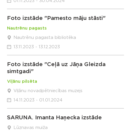
01.11.2023 - 30.04.2024
Foto izstāde "Pamesto māju stāsti"
Nautrēnu pagasts
Nautrēnu pagasta bibliotēka
13.11.2023 - 13.12.2023
Foto izstāde "Ceļā uz Jāņa Gleizda
simtgadi"
Viļānu pilsēta
Viļānu novadpētniecības muzejs
14.11.2023 - 01.01.2024
SARUNA. Imanta Haņecka izstāde
Lūznavas muiža