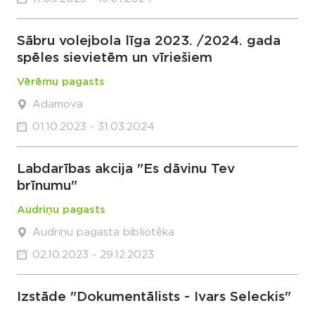
Sābru volejbola līga 2023. /2024. gada
spēles sievietēm un vīriešiem
Vērēmu pagasts
Adamova
01.10.2023 - 31.03.2024
Labdarības akcija "Es dāvinu Tev
brīnumu"
Audriņu pagasts
Audriņu pagasta bibliotēka
02.10.2023 - 29.12.2023
Izstāde "Dokumentālists - Ivars Seleckis"