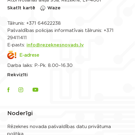
Atbrīvošanas aleja 95a, Rēzekne, LV-4601
Skatīt kartē
Waze
Tālrunis:
+371 64622238
Pašvaldības policijas informatīvais tālrunis:
+371
29411411
E-pasts:
info@rezeknesnovads.lv
E-adrese
Darba laiks: P.-Pk. 8.00–16.30
Rekvizīti
Noderīgi
Rēzeknes novada pašvaldības datu privātuma
politika