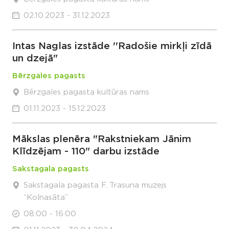
02.10.2023 - 31.12.2023
Intas Naglas izstāde ''Radošie mirkļi zīdā
un dzejā"
Bērzgales pagasts
Bērzgales pagasta kultūras nams
01.11.2023 - 15.12.2023
Mākslas plenēra "Rakstniekam Jānim
Klīdzējam - 110" darbu izstāde
Sakstagala pagasts
Sakstagala pagasta F. Trasuna muzejs
“Kolnasāta”
08:00 - 16:00