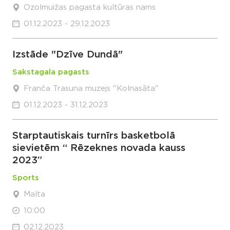
Ozolmuižas pagasta kultūras nams
01.12.2023 - 29.12.2023
Izstāde "Dzīve Dundā"
Sakstagala pagasts
Franča Trasuna muzejs "Kolnasāta"
01.12.2023 - 31.12.2023
Starptautiskais turnīrs basketbolā
sievietēm “ Rēzeknes novada kauss
2023”
Sports
Malta
10:00
02.12.2023