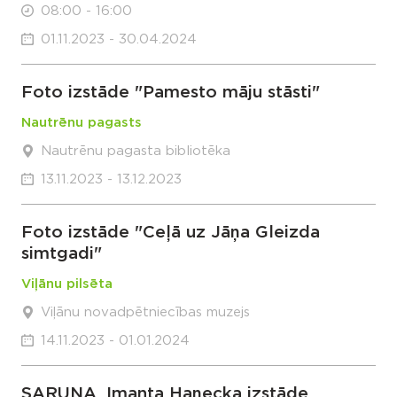
08:00 - 16:00
01.11.2023 - 30.04.2024
Foto izstāde "Pamesto māju stāsti"
Nautrēnu pagasts
Nautrēnu pagasta bibliotēka
13.11.2023 - 13.12.2023
Foto izstāde "Ceļā uz Jāņa Gleizda
simtgadi"
Viļānu pilsēta
Viļānu novadpētniecības muzejs
14.11.2023 - 01.01.2024
SARUNA. Imanta Haņecka izstāde