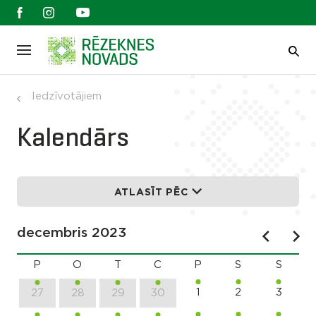
Iedzīvotājiem
Kalendārs
ATLASĪT PĒC
decembris 2023
P
O
T
C
P
S
S
1
2
3
27
28
29
30