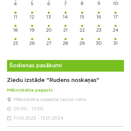
8
9
10
4
5
6
7
11
12
13
14
15
16
17
18
19
20
21
22
23
24
25
26
27
28
29
30
31
Šodienas pasākumi
Ziedu izstāde "Rudens noskaņas"
Mākoņkalna pagasts
Mākoņkalna pagasta tautas nams
09:00 - 13:00
11.09.2023 - 15.01.2024