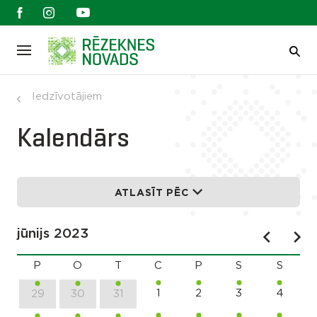
Iedzīvotājiem
Kalendārs
ATLASĪT PĒC
jūnijs 2023
P
O
T
C
P
S
S
1
2
3
4
29
30
31