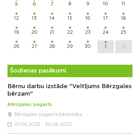
8
9
10
11
5
6
7
12
13
14
15
16
17
18
19
20
21
22
23
24
25
26
27
28
29
30
1
2
Šodienas pasākumi
Bērnu darbu izstāde "Veltījums Bērzgales
bērzam"
Bērzgales pagasts
Bērzgales pagasta bibliotēka
01.06.2023 - 30.06.2023