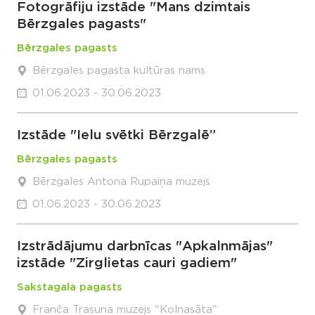
Fotogrāfiju izstāde "Mans dzimtais
Bērzgales pagasts"
Bērzgales pagasts
Bērzgales pagasta kultūras nams
01.06.2023 - 30.06.2023
Izstāde "Ielu svētki Bērzgalē”
Bērzgales pagasts
Bērzgales Antona Rupaiņa muzejs
01.06.2023 - 30.06.2023
Izstrādājumu darbnīcas "Apkalnmājas"
izstāde "Zirglietas cauri gadiem"
Sakstagala pagasts
Franča Trasuna muzejs "Kolnasāta"