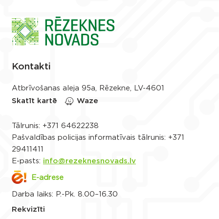
Kontakti
Atbrīvošanas aleja 95a, Rēzekne, LV-4601
Skatīt kartē
Waze
Tālrunis:
+371 64622238
Pašvaldības policijas informatīvais tālrunis:
+371
29411411
E-pasts:
info@rezeknesnovads.lv
E-adrese
Darba laiks: P.-Pk. 8.00–16.30
Rekvizīti