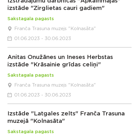
Izstrādājumu darbnīcas "Apkalnmājas"
izstāde "Zirglietas cauri gadiem"
Sakstagala pagasts
Franča Trasuna muzejs "Kolnasāta"
01.06.2023 - 30.06.2023
Anitas Onužānes un Ineses Herbstas
izstāde "Krāsainie grīdas celiņi"
Sakstagala pagasts
Franča Trasuna muzejs "Kolnasāta"
01.06.2023 - 30.06.2023
Izstāde "Latgales zelts" Franča Trasuna
muzejā "Kolnasāta"
Sakstagala pagasts