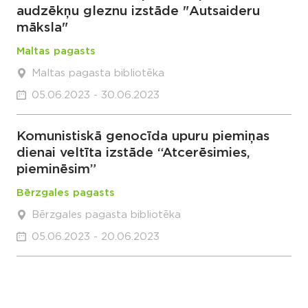
audzēkņu gleznu izstāde "Autsaideru
māksla"
Maltas pagasts
Maltas pagasta bibliotēka
05.06.2023 - 30.06.2023
Komunistiskā genocīda upuru piemiņas
dienai veltīta izstāde “Atcerēsimies,
pieminēsim”
Bērzgales pagasts
Bērzgales pagasta bibliotēka
05.06.2023 - 20.06.2023