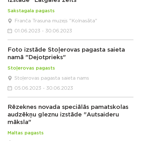
Izstāde "Latgales zelts"
Sakstagala pagasts
Franča Trasuna muzejs "Kolnasāta"
01.06.2023 - 30.06.2023
Foto izstāde Stoļerovas pagasta saieta
namā "Dejotprieks"
Stoļerovas pagasts
Stoļerovas pagasta saieta nams
05.06.2023 - 30.06.2023
Rēzeknes novada speciālās pamatskolas
audzēkņu gleznu izstāde "Autsaideru
māksla"
Maltas pagasts