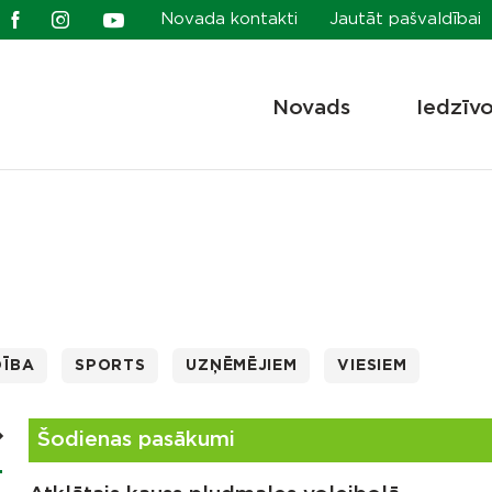
Novada kontakti
Jautāt pašvaldībai
Novads
Iedzīv
DĪBA
SPORTS
UZŅĒMĒJIEM
VIESIEM
Šodienas pasākumi