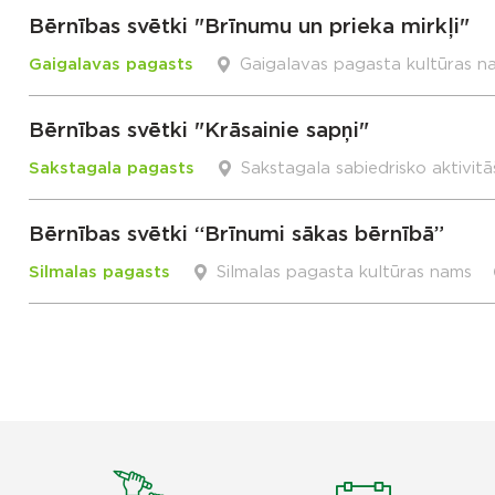
Bērnības svētki "Brīnumu un prieka mirkļi"
Gaigalavas pagasts
Gaigalavas pagasta kultūras n
Bērnības svētki "Krāsainie sapņi"
Sakstagala pagasts
Sakstagala sabiedrisko aktivitā
Bērnības svētki “Brīnumi sākas bērnībā”
Silmalas pagasts
Silmalas pagasta kultūras nams