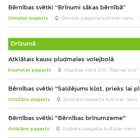
Bērnības svētki “Brīnumi sākas bērnībā”
Silmalas pagasts
Silmalas pagasta kultūras nams
Drīzumā
Atklātais kauss pludmales volejbolā
Kaunatas pagasts
Atpūtas vieta SIA "Rāznas līcis"
Bērnības svētki "Saldējums kūst, prieks lai pl
Stružānu pagasts
Strūžānu pagasta kultūras nams
Bērnības svētki "Bērnības brīnumzeme"
Griškānu pagasts
Griškānu pagasta kultūras nams