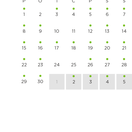
P
O
T
C
P
S
S
1
2
3
4
5
6
7
8
9
10
11
12
13
14
15
16
17
18
19
20
21
22
23
24
25
26
27
28
29
30
1
2
3
4
5