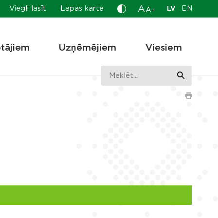
A
Viegli lasīt
Lapas karte
LV
EN
A
+
otājiem
Uzņēmējiem
Viesiem