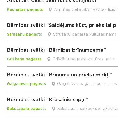
Atklātais kauss pludmales volejbolā
Kaunatas pagasts
Atpūtas vieta SIA "Rāznas līcis"
Bērnības svētki "Saldējums kūst, prieks lai pl
Stružānu pagasts
Strūžānu pagasta kultūras nams
Bērnības svētki "Bērnības brīnumzeme"
Griškānu pagasts
Griškānu pagasta kultūras nams
Bērnības svētki "Brīnumu un prieka mirkļi"
Gaigalavas pagasts
Gaigalavas pagasta kultūras n
Bērnības svētki "Krāsainie sapņi"
Sakstagala pagasts
Sakstagala sabiedrisko aktivitā