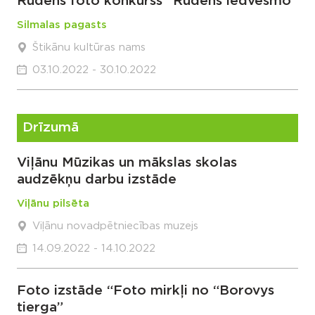
Rudens foto konkurss “Rudens iedvesmo”
Silmalas pagasts
Štikānu kultūras nams
03.10.2022 - 30.10.2022
Drīzumā
Viļānu Mūzikas un mākslas skolas
audzēkņu darbu izstāde
Viļānu pilsēta
Viļānu novadpētniecības muzejs
14.09.2022 - 14.10.2022
Foto izstāde “Foto mirkļi no “Borovys
tierga”