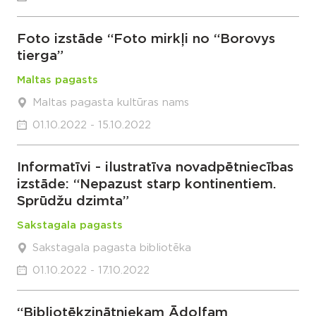
Foto izstāde “Foto mirkļi no “Borovys
tierga”
Maltas pagasts
Maltas pagasta kultūras nams
01.10.2022 - 15.10.2022
Informatīvi - ilustratīva novadpētniecības
izstāde: “Nepazust starp kontinentiem.
Sprūdžu dzimta”
Sakstagala pagasts
Sakstagala pagasta bibliotēka
01.10.2022 - 17.10.2022
“Bibliotēkzinātniekam Ādolfam