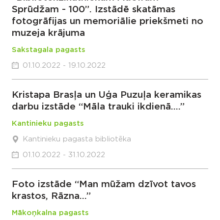
Sprūdžam - 100”. Izstādē skatāmas
fotogrāfijas un memoriālie priekšmeti no
muzeja krājuma
Sakstagala pagasts
01.10.2022 - 19.10.2022
Kristapa Brasļa un Uģa Puzuļa keramikas
darbu izstāde “Māla trauki ikdienā….”
Kantinieku pagasts
Kantinieku pagasta bibliotēka
01.10.2022 - 31.10.2022
Foto izstāde “Man mūžam dzīvot tavos
krastos, Rāzna…”
Mākoņkalna pagasts