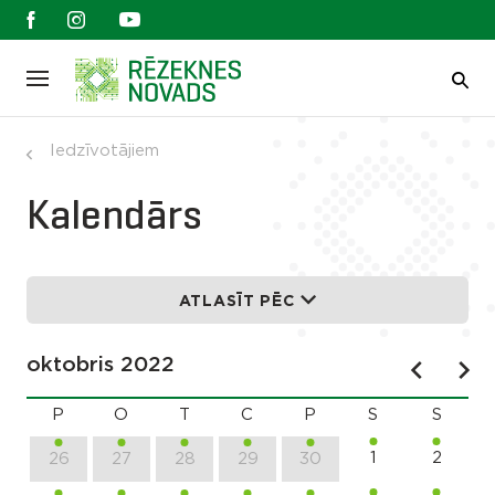
Iedzīvotājiem
Kalendārs
ATLASĪT PĒC
oktobris 2022
P
O
T
C
P
S
S
1
2
26
27
28
29
30