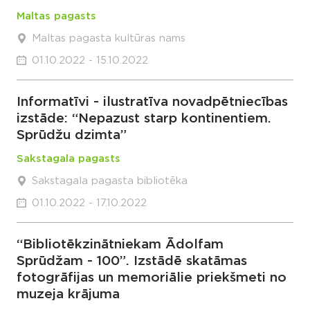
Maltas pagasts
Maltas pagasta kultūras nams
01.10.2022 - 15.10.2022
Informatīvi - ilustratīva novadpētniecības
izstāde: “Nepazust starp kontinentiem.
Sprūdžu dzimta”
Sakstagala pagasts
Sakstagala pagasta bibliotēka
01.10.2022 - 17.10.2022
“Bibliotēkzinātniekam Ādolfam
Sprūdžam - 100”. Izstādē skatāmas
fotogrāfijas un memoriālie priekšmeti no
muzeja krājuma