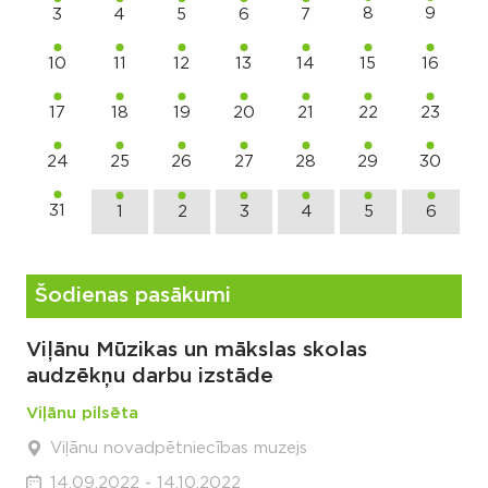
8
9
3
4
5
6
7
10
11
12
13
14
15
16
17
18
19
20
21
22
23
24
25
26
27
28
29
30
31
1
2
3
4
5
6
Šodienas pasākumi
Viļānu Mūzikas un mākslas skolas
audzēkņu darbu izstāde
Viļānu pilsēta
Viļānu novadpētniecības muzejs
14.09.2022 - 14.10.2022