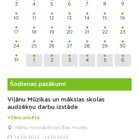
8
9
3
4
5
6
7
10
11
12
13
14
15
16
17
18
19
20
21
22
23
24
25
26
27
28
29
30
31
1
2
3
4
5
6
Šodienas pasākumi
Viļānu Mūzikas un mākslas skolas
audzēkņu darbu izstāde
Viļānu pilsēta
Viļānu novadpētniecības muzejs
14.09.2022 - 14.10.2022