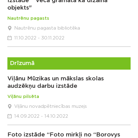
Izstāde " Vecā grāmata kā dizaina
objekts"
Nautrēnu pagasts
Nautrēnu pagasta bibliotēka
11.10.2022 - 30.11.2022
Drīzumā
Viļānu Mūzikas un mākslas skolas
audzēkņu darbu izstāde
Viļānu pilsēta
Viļānu novadpētniecības muzejs
14.09.2022 - 14.10.2022
Foto izstāde “Foto mirkļi no “Borovys