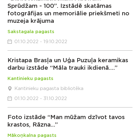
Sprūdžam - 100”. Izstādē skatāmas
fotogrāfijas un memoriālie priekšmeti no
muzeja krājuma
Sakstagala pagasts
01.10.2022 - 19.10.2022
Kristapa Brasļa un Uģa Puzuļa keramikas
darbu izstāde “Māla trauki ikdienā….”
Kantinieku pagasts
Kantinieku pagasta bibliotēka
01.10.2022 - 31.10.2022
Foto izstāde “Man mūžam dzīvot tavos
krastos, Rāzna…”
Mākoņkalna pagasts