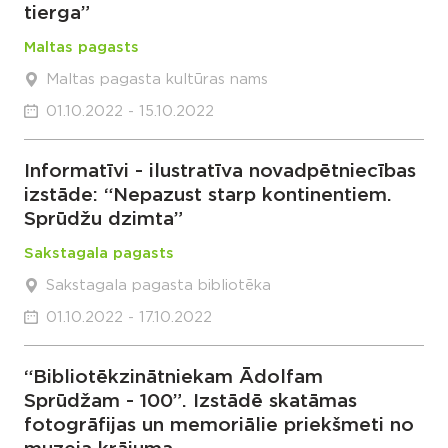
tierga”
Maltas pagasts
Maltas pagasta kultūras nams
01.10.2022 - 15.10.2022
Informatīvi - ilustratīva novadpētniecības
izstāde: “Nepazust starp kontinentiem.
Sprūdžu dzimta”
Sakstagala pagasts
Sakstagala pagasta bibliotēka
01.10.2022 - 17.10.2022
“Bibliotēkzinātniekam Ādolfam
Sprūdžam - 100”. Izstādē skatāmas
fotogrāfijas un memoriālie priekšmeti no