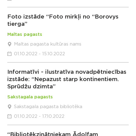
Foto izstāde “Foto mirkļi no “Borovys
tierga”
Maltas pagasts
Maltas pagasta kultūras nams
01.10.2022 - 15.10.2022
Informatīvi - ilustratīva novadpētniecības
izstāde: “Nepazust starp kontinentiem.
Sprūdžu dzimta”
Sakstagala pagasts
Sakstagala pagasta bibliotēka
01.10.2022 - 17.10.2022
“Bibliotēkzinātniekam Ādolfam