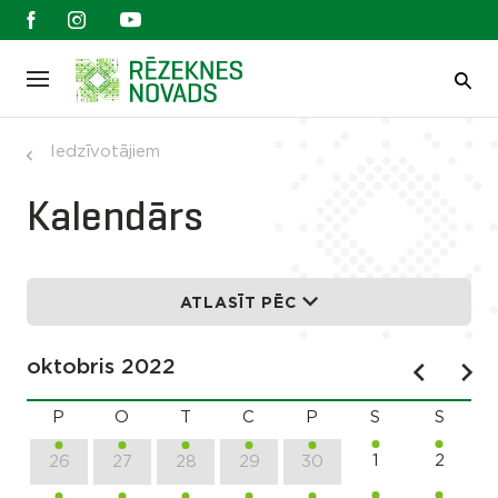
Iedzīvotājiem
Kalendārs
ATLASĪT PĒC
oktobris 2022
P
O
T
C
P
S
S
1
2
26
27
28
29
30