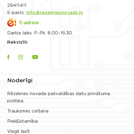
29411411
E-pasts:
info@rezeknesnovads.lv
E-adrese
Darba laiks: P.-Pk. 8.00–16.30
Rekvizīti
Noderīgi
Rēzeknes novada pašvaldības datu privātuma
politika
Trauksmes celšana
Piekļūstamība
Viegli lasīt