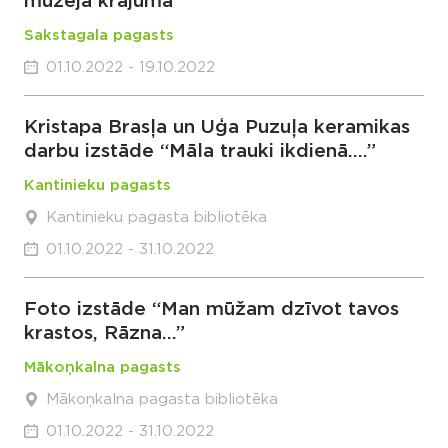
muzeja krājuma
Sakstagala pagasts
01.10.2022 - 19.10.2022
Kristapa Brasļa un Uģa Puzuļa keramikas
darbu izstāde “Māla trauki ikdienā….”
Kantinieku pagasts
Kantinieku pagasta bibliotēka
01.10.2022 - 31.10.2022
Foto izstāde “Man mūžam dzīvot tavos
krastos, Rāzna…”
Mākoņkalna pagasts
Mākoņkalna pagasta bibliotēka
01.10.2022 - 31.10.2022