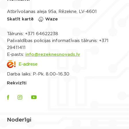
Atbrīvošanas aleja 95a, Rēzekne, LV-4601
Skatīt kartē
Waze
Tālrunis:
+371 64622238
Pašvaldības policijas informatīvais tālrunis:
+371
29411411
E-pasts:
info@rezeknesnovads.lv
E-adrese
Darba laiks: P.-Pk. 8.00–16.30
Rekvizīti
Noderīgi