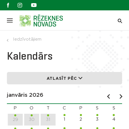
Iedzīvotājiem
Kalendārs
ATLASĪT PĒC
janvāris 2026
P
O
T
C
P
S
S
1
2
3
4
29
30
31