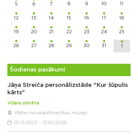
8
9
10
11
5
6
7
12
13
14
15
16
17
18
19
20
21
22
23
24
25
26
27
28
29
30
31
1
Šodienas pasākumi
Jāņa Streiča personālizstāde "Kur šūpulis
kārts"
Viļānu pilsēta
Viļānu novadpētniecības muzejs
01.12.2025 - 13.02.2026