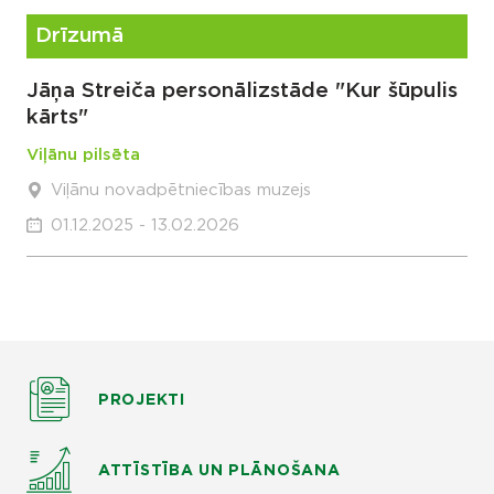
Drīzumā
Jāņa Streiča personālizstāde "Kur šūpulis
kārts"
Viļānu pilsēta
Viļānu novadpētniecības muzejs
01.12.2025 - 13.02.2026
PROJEKTI
ATTĪSTĪBA UN PLĀNOŠANA