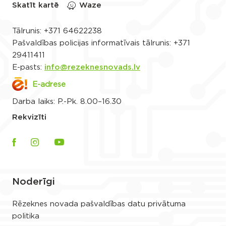
Skatīt kartē
Waze
Tālrunis:
+371 64622238
Pašvaldības policijas informatīvais tālrunis:
+371
29411411
E-pasts:
info@rezeknesnovads.lv
E-adrese
Darba laiks: P.-Pk. 8.00–16.30
Rekvizīti
Noderīgi
Rēzeknes novada pašvaldības datu privātuma
politika