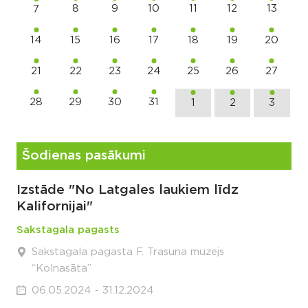
8
9
10
11
12
13
7
14
15
16
17
18
19
20
21
22
23
24
25
26
27
28
29
30
31
1
2
3
Šodienas pasākumi
Izstāde "No Latgales laukiem līdz
Kalifornijai"
Sakstagala pagasts
Sakstagala pagasta F. Trasuna muzejs
“Kolnasāta”
06.05.2024 - 31.12.2024