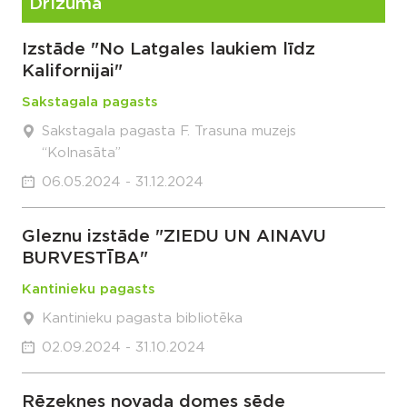
Drīzumā
Izstāde "No Latgales laukiem līdz
Kalifornijai"
Sakstagala pagasts
Sakstagala pagasta F. Trasuna muzejs
“Kolnasāta”
06.05.2024 - 31.12.2024
Gleznu izstāde "ZIEDU UN AINAVU
BURVESTĪBA"
Kantinieku pagasts
Kantinieku pagasta bibliotēka
02.09.2024 - 31.10.2024
Rēzeknes novada domes sēde