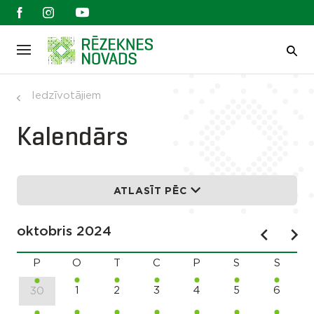
Iedzīvotājiem
Kalendārs
ATLASĪT PĒC
oktobris 2024
P
O
T
C
P
S
S
1
2
3
4
5
6
30