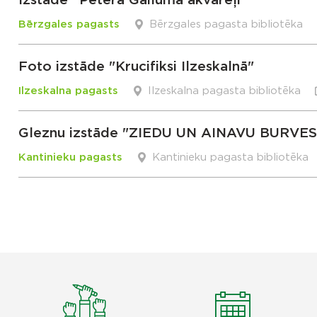
Izstāde ''Pētera Gailuma akvareļi''
Bērzgales pagasts
Bērzgales pagasta bibliotēka
Foto izstāde "Krucifiksi Ilzeskalnā"
Ilzeskalna pagasts
Ilzeskalna pagasta bibliotēka
Gleznu izstāde "ZIEDU UN AINAVU BURVE
Kantinieku pagasts
Kantinieku pagasta bibliotēka