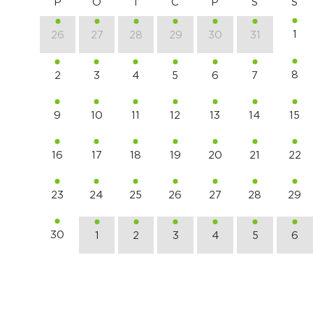
P
O
T
C
P
S
S
1
26
27
28
29
30
31
8
2
3
4
5
6
7
9
10
11
12
13
14
15
16
17
18
19
20
21
22
23
24
25
26
27
28
29
30
1
2
3
4
5
6