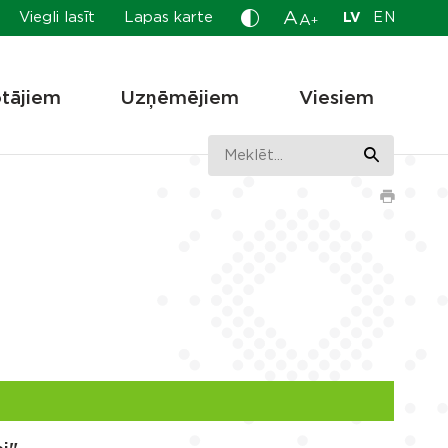
A
Viegli lasīt
Lapas karte
LV
EN
A
+
otājiem
Uzņēmējiem
Viesiem