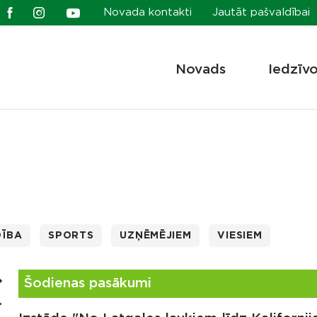
Novada kontakti
Jautāt pašvaldībai
Novads
Iedzīv
DĪBA
SPORTS
UZŅĒMĒJIEM
VIESIEM
Šodienas pasākumi