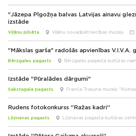
"Jāzepa Pīgožņa balvas Latvijas ainavu gl
izstāde
Viļānu pilsēta
Viļānu novadpētniecības muzejs
"Mākslas garša" radošās apvienības V.I.V.A. 
Bērzgales pagasts
Bērzgales pagasta kultūras na
Izstāde "Pūralādes dārgumi"
Sakstagala pagasts
Franča Trasuna muzejs "Kolna
Rudens fotokonkurss ''Ražas kadri''
Lūznavas pagasts
Lūznavas pagasta kultūras cent