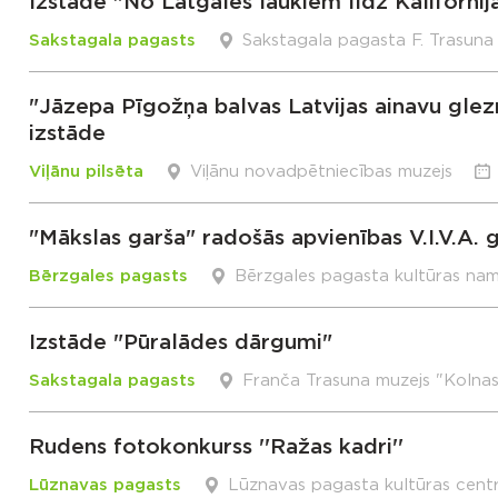
Izstāde "No Latgales laukiem līdz Kalifornija
Sakstagala pagasts
Sakstagala pagasta F. Trasuna
"Jāzepa Pīgožņa balvas Latvijas ainavu gl
izstāde
Viļānu pilsēta
Viļānu novadpētniecības muzejs
"Mākslas garša" radošās apvienības V.I.V.A. 
Bērzgales pagasts
Bērzgales pagasta kultūras na
Izstāde "Pūralādes dārgumi"
Sakstagala pagasts
Franča Trasuna muzejs "Kolna
Rudens fotokonkurss ''Ražas kadri''
Lūznavas pagasts
Lūznavas pagasta kultūras cent