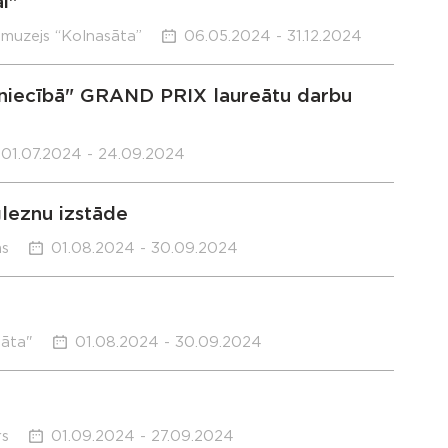
i"
 muzejs “Kolnasāta”
06.05.2024 - 31.12.2024
ezniecībā" GRAND PRIX laureātu darbu
01.07.2024 - 24.09.2024
gleznu izstāde
ms
01.08.2024 - 30.09.2024
sāta"
01.08.2024 - 30.09.2024
rs
01.09.2024 - 27.09.2024