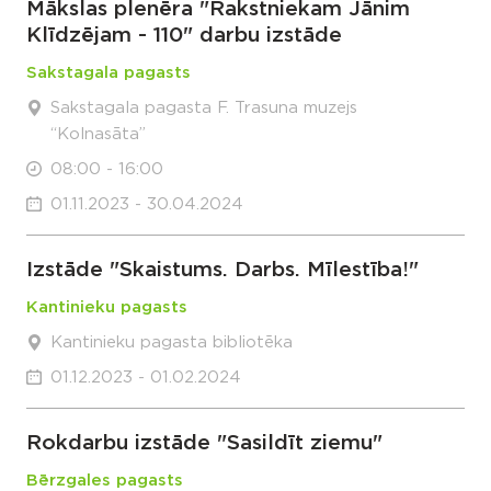
Mākslas plenēra "Rakstniekam Jānim
Klīdzējam - 110" darbu izstāde
Sakstagala pagasts
Sakstagala pagasta F. Trasuna muzejs
“Kolnasāta”
08:00 - 16:00
01.11.2023 - 30.04.2024
Izstāde "Skaistums. Darbs. Mīlestība!"
Kantinieku pagasts
Kantinieku pagasta bibliotēka
01.12.2023 - 01.02.2024
Rokdarbu izstāde "Sasildīt ziemu"
Bērzgales pagasts