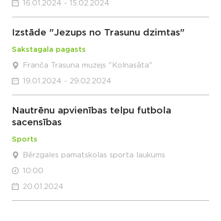
16.01.2024 - 15.02.2024
Izstāde "Jezups no Trasunu dzimtas"
Sakstagala pagasts
Franča Trasuna muzejs "Kolnasāta"
19.01.2024 - 29.02.2024
Nautrēnu apvienības telpu futbola
sacensības
Sports
Bērzgales pamatskolas sporta laukums
10:00
20.01.2024