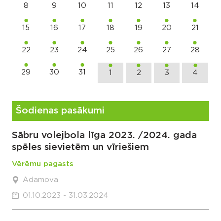
8
9
10
11
12
13
14
15
16
17
18
19
20
21
22
23
24
25
26
27
28
29
30
31
1
2
3
4
Šodienas pasākumi
Sābru volejbola līga 2023. /2024. gada
spēles sievietēm un vīriešiem
Vērēmu pagasts
Adamova
01.10.2023 - 31.03.2024