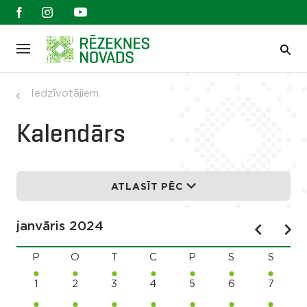
Iedzīvotājiem
Kalendārs
ATLASĪT PĒC
janvāris 2024
P
O
T
C
P
S
S
1
2
3
4
5
6
7