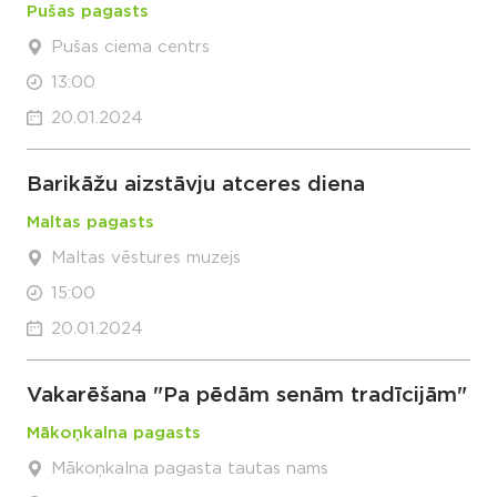
Pušas pagasts
Pušas ciema centrs
13:00
20.01.2024
Barikāžu aizstāvju atceres diena
Maltas pagasts
Maltas vēstures muzejs
15:00
20.01.2024
Vakarēšana "Pa pēdām senām tradīcijām"
Mākoņkalna pagasts
Mākoņkalna pagasta tautas nams