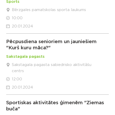
Sports
Bērzgales pamatskolas sporta laukums
10:00
20.01.2024
Pēcpusdiena senioriem un jauniešiem
"Kurš kuru māca?"
Sakstagala pagasts
Sakstagala pagasta sabiedrisko aktivitāšu
centrs
12:00
20.01.2024
Sportiskas aktivitātes ģimenēm "Ziemas
buča"