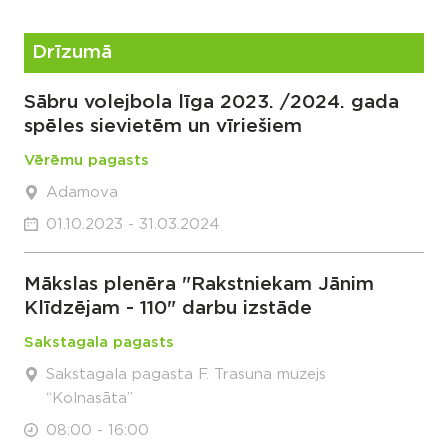
Drīzumā
Sābru volejbola līga 2023. /2024. gada
spēles sievietēm un vīriešiem
Vērēmu pagasts
Adamova
01.10.2023 - 31.03.2024
Mākslas plenēra "Rakstniekam Jānim
Klīdzējam - 110" darbu izstāde
Sakstagala pagasts
Sakstagala pagasta F. Trasuna muzejs
“Kolnasāta”
08:00 - 16:00