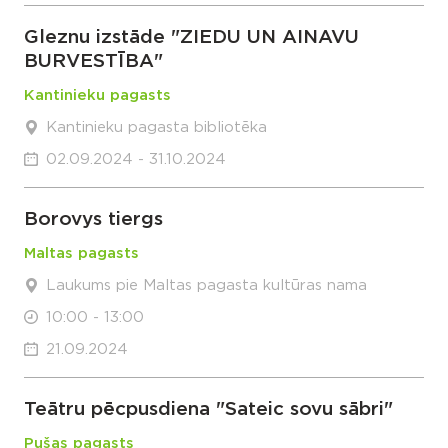
Gleznu izstāde "ZIEDU UN AINAVU
BURVESTĪBA"
Kantinieku pagasts
Kantinieku pagasta bibliotēka
02.09.2024 - 31.10.2024
Borovys tiergs
Maltas pagasts
Laukums pie Maltas pagasta kultūras nama
10:00 - 13:00
21.09.2024
Teātru pēcpusdiena "Sateic sovu sābri"
Pušas pagasts