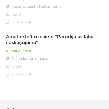
Pušas pagasta tautas nams
16:00
21.09.2024
Amatierteātru saiets "Parodija ar labu
noskaņojumu"
Viļānu pilsēta
Viļānu kultūras nams
17:00
21.09.2024