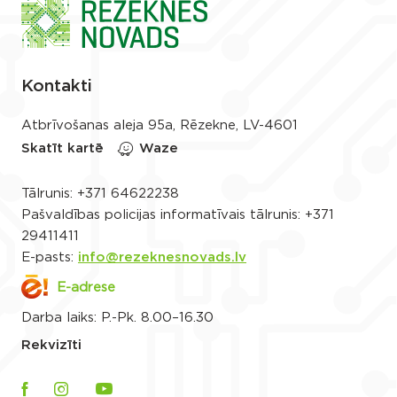
Kontakti
Atbrīvošanas aleja 95a, Rēzekne, LV-4601
Skatīt kartē
Waze
Tālrunis:
+371 64622238
Pašvaldības policijas informatīvais tālrunis:
+371
29411411
E-pasts:
info@rezeknesnovads.lv
E-adrese
Darba laiks: P.-Pk. 8.00–16.30
Rekvizīti