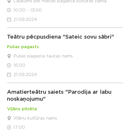
Laukums pie Maltas pagasta kultūras nama
10:00 - 13:00
21.09.2024
Teātru pēcpusdiena "Sateic sovu sābri"
Pušas pagasts
Pušas pagasta tautas nams
16:00
21.09.2024
Amatierteātru saiets "Parodija ar labu
noskaņojumu"
Viļānu pilsēta
Viļānu kultūras nams
17:00