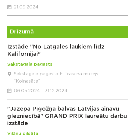
21.09.2024
Drīzumā
Izstāde "No Latgales laukiem līdz
Kalifornijai"
Sakstagala pagasts
Sakstagala pagasta F. Trasuna muzejs
“Kolnasāta”
06.05.2024 - 31.12.2024
"Jāzepa Pīgožņa balvas Latvijas ainavu
glezniecībā" GRAND PRIX laureātu darbu
izstāde
Viļānu pilsēta