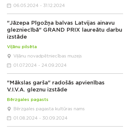
06.05.2024 - 31.12.2024
"Jāzepa Pīgožņa balvas Latvijas ainavu
glezniecībā" GRAND PRIX laureātu darbu
izstāde
Viļānu pilsēta
Viļānu novadpētniecības muzejs
01.07.2024 - 24.09.2024
"Mākslas garša" radošās apvienības
V.I.V.A. gleznu izstāde
Bērzgales pagasts
Bērzgales pagasta kultūras nams
01.08.2024 - 30.09.2024