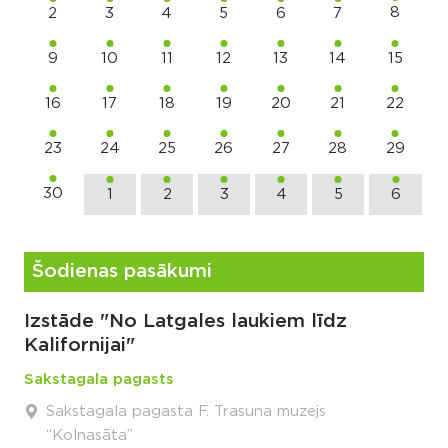
8
2
3
4
5
6
7
9
10
11
12
13
14
15
16
17
18
19
20
21
22
23
24
25
26
27
28
29
30
1
2
3
4
5
6
Šodienas pasākumi
Izstāde "No Latgales laukiem līdz
Kalifornijai"
Sakstagala pagasts
Sakstagala pagasta F. Trasuna muzejs
“Kolnasāta”