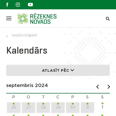
Iedzīvotājiem
Kalendārs
ATLASĪT PĒC
septembris 2024
P
O
T
C
P
S
S
1
26
27
28
29
30
31