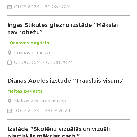
01.06.2024 - 20.08.2024
Ingas Stikutes gleznu izstāde “Mākslai
nav robežu”
Lūznavas pagasts
Lūznavas muiža
04.06.2024 - 04.08.2024
Diānas Apeles izstāde "Trauslais visums"
Maltas pagasts
Maltas vēstures muzejs
10.06.2024 - 23.08.2024
Izstāde "Skolēnu vizuālās un vizuāli
plastiskās mākslas darbi"