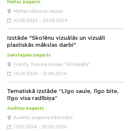
Maltas pagasts
Maltas vēstures muzejs
10.06.2024 - 23.08.2024
Izstāde "Skolēnu vizuālās un vizuāli
plastiskās mākslas darbi"
Sakstagala pagasts
Franča Trasuna muzejs "Kolnasāta"
14.06.2024 - 31.08.2024
Tematiskā izstāde “Līgo saule, līgo bite,
līgo visa radībiņa”
Audriņu pagasts
Audriņu pagasta bibliotēka
17.06.2024 - 30.06.2024