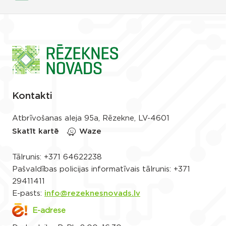
Kontakti
Atbrīvošanas aleja 95a, Rēzekne, LV-4601
Skatīt kartē
Waze
Tālrunis:
+371 64622238
Pašvaldības policijas informatīvais tālrunis:
+371
29411411
E-pasts:
info@rezeknesnovads.lv
E-adrese