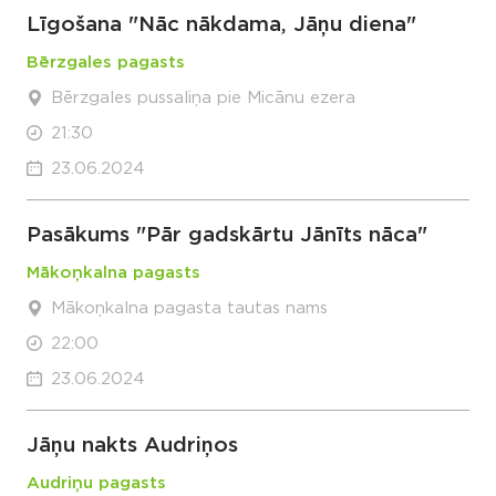
Līgošana "Nāc nākdama, Jāņu diena"
Bērzgales pagasts
Bērzgales pussaliņa pie Micānu ezera
21:30
23.06.2024
Pasākums "Pār gadskārtu Jānīts nāca"
Mākoņkalna pagasts
Mākoņkalna pagasta tautas nams
22:00
23.06.2024
Jāņu nakts Audriņos
Audriņu pagasts