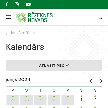
Iedzīvotājiem
Kalendārs
ATLASĪT PĒC
jūnijs 2024
P
O
T
C
P
S
S
1
2
27
28
29
30
31