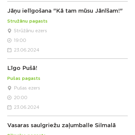
Jāņu ielīgošana "Kā tam mūsu Jānīšam!"
Stružānu pagasts
Strūžānu ezers
19:00
23.06.2024
Līgo Pušā!
Pušas pagasts
Pušas ezers
20:00
23.06.2024
Vasaras saulgriežu zaļumballe Silmalā