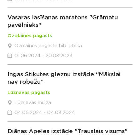
Vasaras lasīšanas maratons "Grāmatu
pavēlnieks"
Ozolaines pagasts
Ozolaines pagasta bibliotēka
01.06.2024 - 20.08.2024
Ingas Stikutes gleznu izstāde “Mākslai
nav robežu”
Lūznavas pagasts
Lūznavas muiža
04.06.2024 - 04.08.2024
Diānas Apeles izstāde "Trauslais visums"