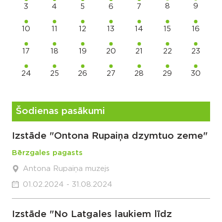
8
9
3
4
5
6
7
10
11
12
13
14
15
16
17
18
19
20
21
22
23
24
25
26
27
28
29
30
Šodienas pasākumi
Izstāde "Ontona Rupaiņa dzymtuo zeme"
Bērzgales pagasts
Antona Rupaiņa muzejs
01.02.2024 - 31.08.2024
Izstāde "No Latgales laukiem līdz