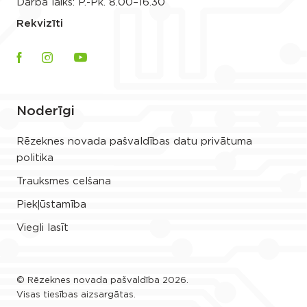
Darba laiks: P.-Pk. 8.00–16.30
Rekvizīti
Noderīgi
Rēzeknes novada pašvaldības datu privātuma
politika
Trauksmes celšana
Piekļūstamība
Viegli lasīt
© Rēzeknes novada pašvaldība 2026.
Visas tiesības aizsargātas.