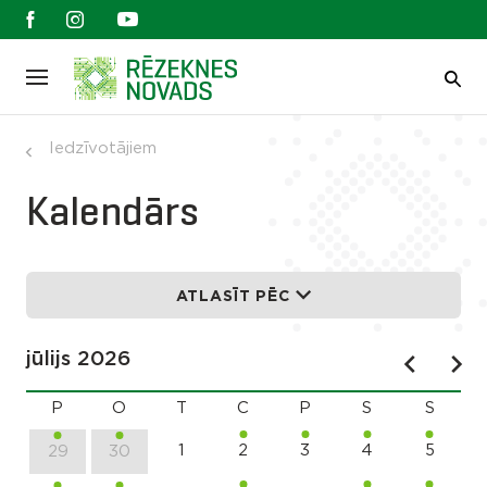
Iedzīvotājiem
Kalendārs
ATLASĪT PĒC
jūlijs 2026
P
O
T
C
P
S
S
1
2
3
4
5
29
30