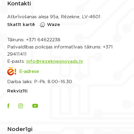
Kontakti
Atbrīvošanas aleja 95a, Rēzekne, LV-4601
Skatīt kartē
Waze
Tālrunis:
+371 64622238
Pašvaldības policijas informatīvais tālrunis:
+371
29411411
E-pasts:
info@rezeknesnovads.lv
E-adrese
Darba laiks: P.-Pk. 8.00–16.30
Rekvizīti
Noderīgi