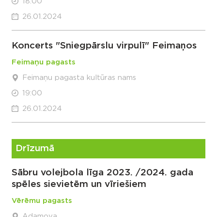
18:00
26.01.2024
Koncerts "Sniegpārslu virpulī" Feimaņos
Feimaņu pagasts
Feimaņu pagasta kultūras nams
19:00
26.01.2024
Drīzumā
Sābru volejbola līga 2023. /2024. gada
spēles sievietēm un vīriešiem
Vērēmu pagasts
Adamova