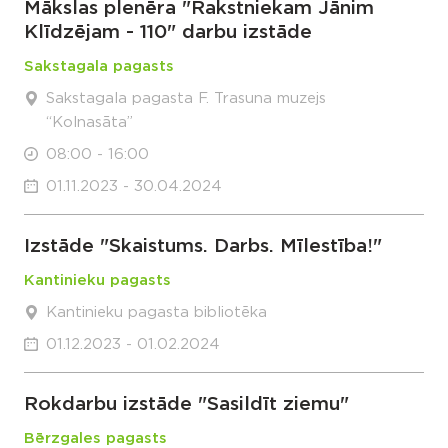
Mākslas plenēra "Rakstniekam Jānim
Klīdzējam - 110" darbu izstāde
Sakstagala pagasts
Sakstagala pagasta F. Trasuna muzejs
“Kolnasāta”
08:00 - 16:00
01.11.2023 - 30.04.2024
Izstāde "Skaistums. Darbs. Mīlestība!"
Kantinieku pagasts
Kantinieku pagasta bibliotēka
01.12.2023 - 01.02.2024
Rokdarbu izstāde "Sasildīt ziemu"
Bērzgales pagasts