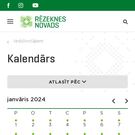
Iedzīvotājiem
Kalendārs
ATLASĪT PĒC
janvāris 2024
P
O
T
C
P
S
S
1
2
3
4
5
6
7