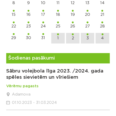
8
9
10
11
12
13
14
15
16
17
18
19
20
21
22
23
24
25
26
27
28
29
30
31
1
2
3
4
Šodienas pasākumi
Sābru volejbola līga 2023. /2024. gada
spēles sievietēm un vīriešiem
Vērēmu pagasts
Adamova
01.10.2023 - 31.03.2024