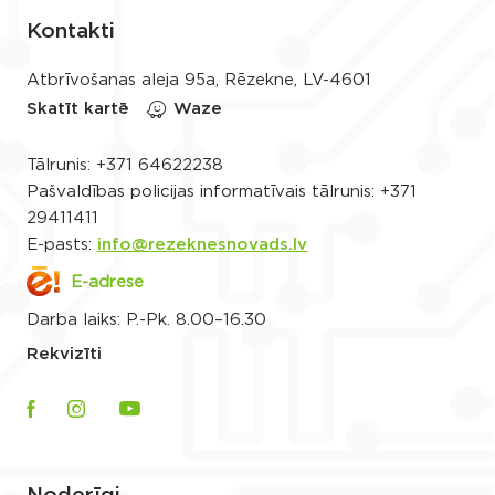
Kontakti
Atbrīvošanas aleja 95a, Rēzekne, LV-4601
Skatīt kartē
Waze
Tālrunis:
+371 64622238
Pašvaldības policijas informatīvais tālrunis:
+371
29411411
E-pasts:
info@rezeknesnovads.lv
E-adrese
Darba laiks: P.-Pk. 8.00–16.30
Rekvizīti