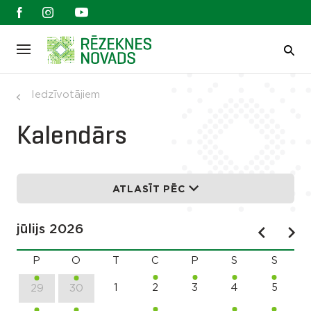
Iedzīvotājiem
Kalendārs
ATLASĪT PĒC
jūlijs 2026
P
O
T
C
P
S
S
1
2
3
4
5
29
30