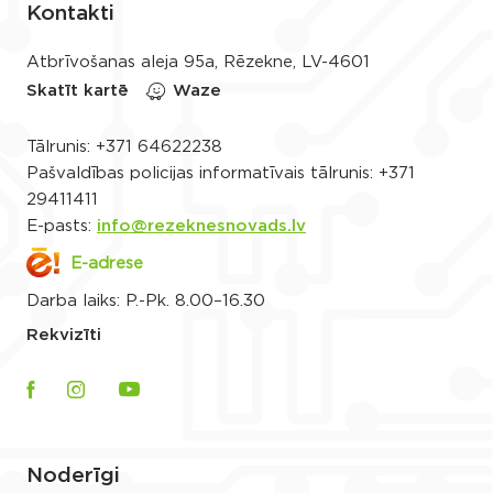
Kontakti
Atbrīvošanas aleja 95a, Rēzekne, LV-4601
Skatīt kartē
Waze
Tālrunis:
+371 64622238
Pašvaldības policijas informatīvais tālrunis:
+371
29411411
E-pasts:
info@rezeknesnovads.lv
E-adrese
Darba laiks: P.-Pk. 8.00–16.30
Rekvizīti
Noderīgi