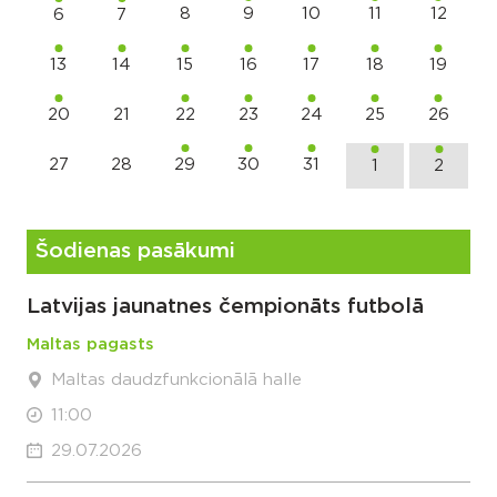
8
9
10
11
12
6
7
13
14
15
16
17
18
19
20
21
22
23
24
25
26
27
28
29
30
31
1
2
Šodienas pasākumi
Latvijas jaunatnes čempionāts futbolā
Maltas pagasts
Maltas daudzfunkcionālā halle
11:00
29.07.2026