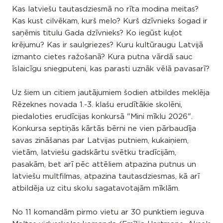
Kas latviešu tautasdziesmā no rīta modina meitas?
Kas kust cilvēkam, kurš melo? Kurš dzīvnieks šogad ir
saņēmis titulu Gada dzīvnieks? Ko iegūst kuļot
krējumu? Kas ir saulgriezes? Kuru kultūraugu Latvijā
izmanto cietes ražošanā? Kura putna vārdā sauc
īslaicīgu sniegputeni, kas parasti uznāk vēlā pavasarī?
Uz šiem un citiem jautājumiem šodien atbildes meklēja
Rēzeknes novada 1.-3. klašu erudītākie skolēni,
piedaloties erudīcijas konkursā "Mini mīklu 2026".
Konkursa septiņās kārtās bērni ne vien pārbaudīja
savas zināšanas par Latvijas putniem, kukaiņiem,
vietām, latviešu gadskārtu svētku tradīcijām,
pasakām, bet arī pēc attēliem atpazina putnus un
latviešu multfilmas, atpazina tautasdziesmas, kā arī
atbildēja uz citu skolu sagatavotajām mīklām.
No 11 komandām pirmo vietu ar 30 punktiem ieguva