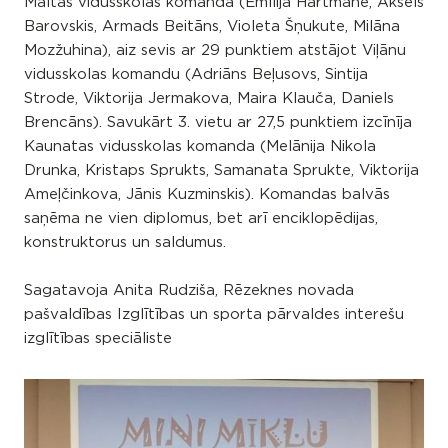
Maltas vidusskolas komanda (Emīlija Hartmane, Aksels
Barovskis, Armads Beitāns, Violeta Šņukute, Milāna
Mozžuhina), aiz sevis ar 29 punktiem atstājot Viļānu
vidusskolas komandu (Adriāns Beļusovs, Sintija
Strode, Viktorija Jermakova, Maira Klauča, Daniels
Brencāns). Savukārt 3. vietu ar 27,5 punktiem izcīnīja
Kaunatas vidusskolas komanda (Melānija Nikola
Drunka, Kristaps Sprukts, Samanata Sprukte, Viktorija
Ameļčinkova, Jānis Kuzminskis). Komandas balvās
saņēma ne vien diplomus, bet arī enciklopēdijas,
konstruktorus un saldumus.
Sagatavoja Anita Rudziša, Rēzeknes novada
pašvaldības Izglītības un sporta pārvaldes interešu
izglītības speciāliste