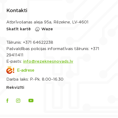
Kontakti
Atbrīvošanas aleja 95a, Rēzekne, LV-4601
Skatīt kartē
Waze
Tālrunis:
+371 64622238
Pašvaldības policijas informatīvais tālrunis:
+371
29411411
E-pasts:
info@rezeknesnovads.lv
E-adrese
Darba laiks: P.-Pk. 8.00–16.30
Rekvizīti