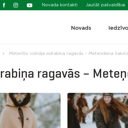
Novada kontakti
Jautāt pašvaldībai
Novads
Iedzīv
Metenītis vizināja sidrabiņa ragavās – Meteņdiena Sakst
idrabiņa ragavās – Mete