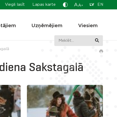
A
Viegli lasīt
Lapas karte
LV
EN
A
+
otājiem
Uzņēmējiem
Viesiem
agalā
ņdiena Sakstagalā