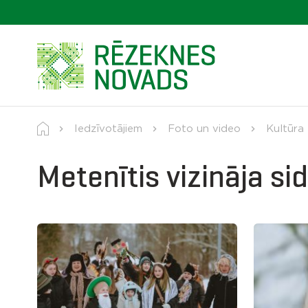
Iedzīvotājiem
Foto un video
Kultūra
Metenītis vizināja s