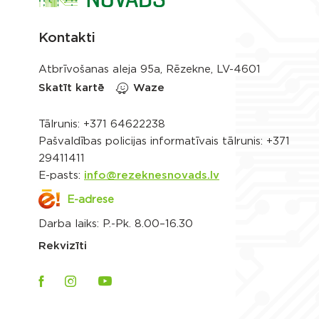
Kontakti
Atbrīvošanas aleja 95a, Rēzekne, LV-4601
Skatīt kartē
Waze
Tālrunis:
+371 64622238
Pašvaldības policijas informatīvais tālrunis:
+371
29411411
E-pasts:
info@rezeknesnovads.lv
E-adrese
Darba laiks: P.-Pk. 8.00–16.30
Rekvizīti