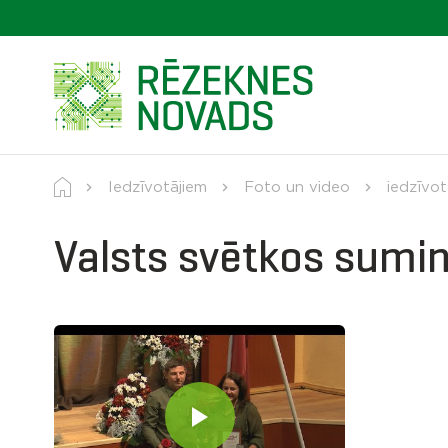
Iedzīvotājiem
Foto un video
iedzīvotā
Valsts svētkos sumin