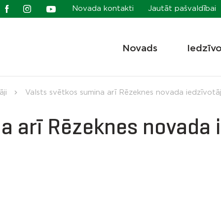
Novada kontakti
Jautāt pašvaldībai
Novads
Iedzīv
ji
Valsts svētkos sumina arī Rēzeknes novada iedzīvotā
a arī Rēzeknes novada 