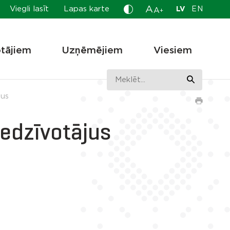
A
Viegli lasīt
Lapas karte
LV
EN
A
+
otājiem
Uzņēmējiem
Viesiem
jus
iedzīvotājus