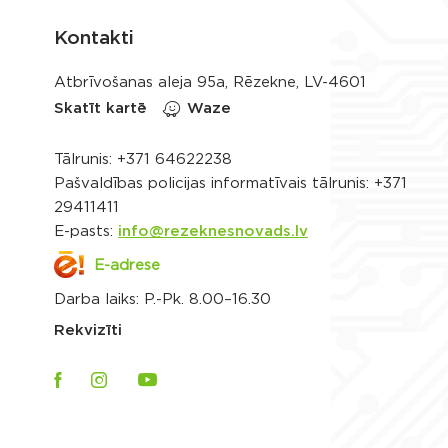
Kontakti
Atbrīvošanas aleja 95a, Rēzekne, LV-4601
Skatīt kartē
Waze
Tālrunis:
+371 64622238
Pašvaldības policijas informatīvais tālrunis:
+371
29411411
E-pasts:
info@rezeknesnovads.lv
E-adrese
Darba laiks: P.-Pk. 8.00–16.30
Rekvizīti