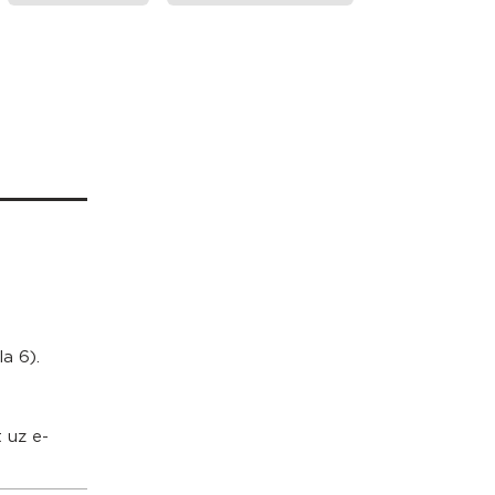
a 6).
t uz e-