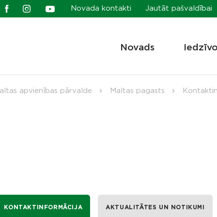
Novada kontakti
Jautāt pašvaldībai
Novads
Iedzīv
altas apvienības pārvalde
Maltas pagasts
Kontaktin
KONTAKTINFORMĀCIJA
AKTUALITĀTES UN NOTIKUMI