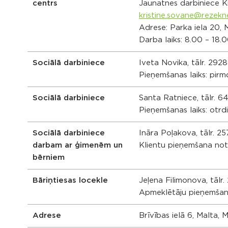
centrs
Jaunatnes darbiniece Kr
kristine.sovane@rezekn
Adrese: Parka iela 20,
Darba laiks: 8.00 – 18.
Sociālā darbiniece
Iveta Novika, tālr. 292
Pieņemšanas laiks: pirm
Sociālā darbiniece
Santa Ratniece, tālr. 
Pieņemšanas laiks: otrd
Sociālā darbiniece
Ināra Poļakova, tālr. 2
darbam ar ģimenēm un
Klientu pieņemšana noti
bērniem
Bāriņtiesas locekle
Jeļena Filimonova, tālr
Apmeklētāju pieņemšana
Adrese
Brīvības ielā 6, Malta,