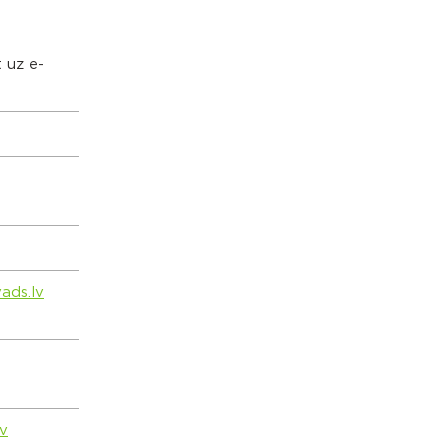
t uz e-
ads.lv
lv