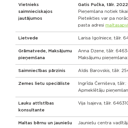
Vietnieks
Gatis Pučka, tālr. 202
saimnieciskajos
Pieņemšana notiek tikai 
jautājumos
Pieteikties var pa norād
pasta adresi
maltasapv
Lietvede
Larisa Igolniece, tālr.
Grāmatvede
,
Maksājumu
Anna Dzene, tālr. 6463
pieņemšana
Maksājumu pieņemšana: 
Saimniecības pārzinis
Aldis Barovskis, tālr. 
Zemes lietu speciāliste
Ingrīda Černiševa, tālr
Apmeklētāju pieņemšana
Lauku attīstības
Vija Isajeva, tālr. 6463
konsultante
Maltas bērnu un jauniešu
Jauniešu centra vadītāj