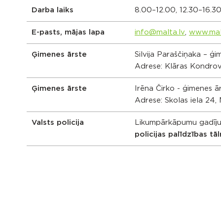
Darba laiks
8.00–12.00, 12.30–16.3
E-pasts, mājas lapa
info@malta.lv
,
www.mal
Ģimenes ārste
Silvija Paraščiņaka – ģ
Adrese: Klāras Kondrov
Ģimenes ārste
Irēna Čirko - ģimenes ār
Adrese: Skolas iela 24
Valsts policija
Likumpārkāpumu gadījum
policijas palīdzības tāl