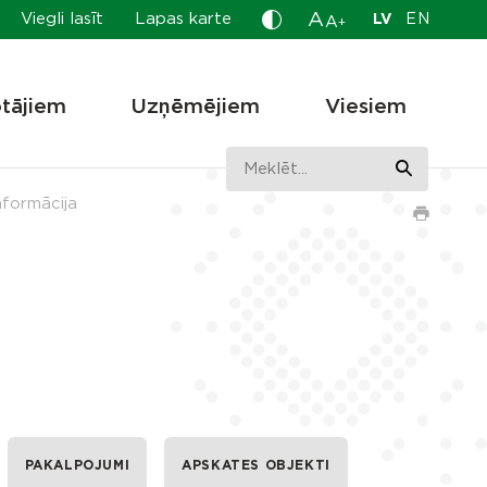
A
Viegli lasīt
Lapas karte
LV
EN
A
+
otājiem
Uzņēmējiem
Viesiem
formācija
PAKALPOJUMI
APSKATES OBJEKTI