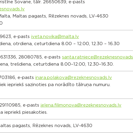
istīne Sovane, tālr. 26650639, e-pasts
esnovads.lv
 Malta, Maltas pagasts, Rēzeknes novads, LV-4630
00
89623, e-pasts
iveta.novika@ma
lta.lv
diena, otrdiena, ceturtdiena 8.00 – 12.00, 12.30 – 16.30
64631336, 28080785, e-pasts
santa.ratniece@rezeknesnovads
iena, trešdiena, ceturtdiena 8.00–12.00, 12.30–16.30.
5703186, e-pasts
inara.polakova@rezeknesnovads.lv
ek iepriekš sazinoties pa norādīto tālruņa numuru.
. 29110985, e-pasts
jelena.filimonova@rezeknesnovads.lv
 iepriekš piesakoties.
 Maltas pagasts, Rēzeknes novads, LV-4630