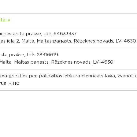
0
ta.lv
imenes ārsta prakse, tālr. 64633337
as iela 2, Malta, Maltas pagasts, Rēzeknes novads, LV–4630
sta prakse, tālr.
28316619
, Malta, Maltas pagasts, Rēzeknes novads, LV–4630
ā griezties pēc palīdzības jebkurā diennakts laikā, zvanot 
runi - 110