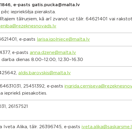
21846, e-pasts gatis.pucka@malta.lv
pēc iepriekšēja pieraksta.
ītajiem tālruņiem, kā arī zvanot uz tālr. 64621401 vai raksto
ieniba@rezeknesnovads.lv
 64621401, e-pasts
larisa.igolniece@malta.lv
4377, e-pasts
anna.dzene@malta.lv
darba dienas 8.00–12.00, 12.30–16.30
25425642,
aldis.barovskis@malta.lv
.: 64631031, 25451392, e-pasts
ingrida.cerniseva@rezeknesnov
 iepriekš piesakoties.
1031, 26157521
a Iveta Alika, tālr. 26396745, e-pasts
iveta.alika@saskarsme.