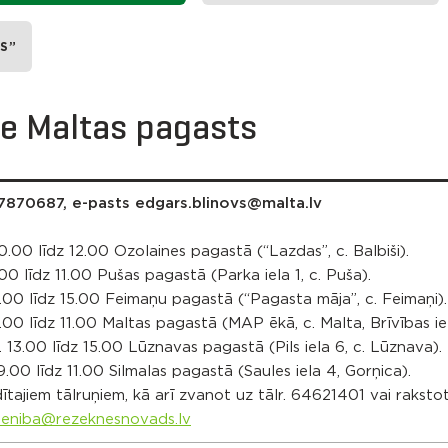
S”
de Maltas pagasts
27870687, e-pasts edgars.blinovs@malta.lv
0.00 līdz 12.00 Ozolaines pagastā (“Lazdas”, c. Balbiši).
00 līdz 11.00 Pušas pagastā (Parka iela 1, c. Puša).
3.00 līdz 15.00 Feimaņu pagastā (“Pagasta māja”, c. Feimaņi).
.00 līdz 11.00 Maltas pagastā (MAP ēkā, c. Malta, Brīvības iel
 13.00 līdz 15.00 Lūznavas pagastā (Pils iela 6, c. Lūznava).
9.00 līdz 11.00 Silmalas pagastā (Saules iela 4, Gorņica).
ītajiem tālruņiem, kā arī zvanot uz tālr. 64621401 vai raksto
ieniba@rezeknesnovads.lv