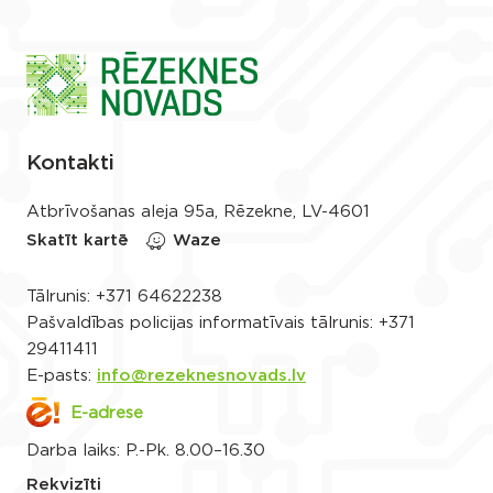
Kontakti
Atbrīvošanas aleja 95a, Rēzekne, LV-4601
Skatīt kartē
Waze
Tālrunis:
+371 64622238
Pašvaldības policijas informatīvais tālrunis:
+371
29411411
E-pasts:
info@rezeknesnovads.lv
E-adrese
Darba laiks: P.-Pk. 8.00–16.30
Rekvizīti