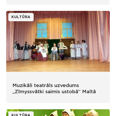
KULTŪRA
Muzikāli teatrāls uzvedums
„Zīmyssvātki saimis ustobā” Maltā
KULTŪRA