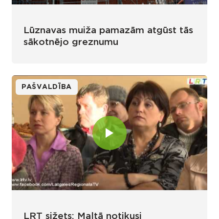
Lūznavas muiža pamazām atgūst tās
sākotnējo greznumu
PAŠVALDĪBA
LRT sižets: Maltā notikusi