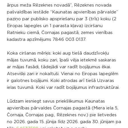
ārpus meža Rēzeknes novadā”, Rēzeknes novada
pašvaldības iestāde “Kaunatas apvienības pārvalde”
paziņo par publisko apspriešanu par 3 (trīs) koku (2
Eiropas lapegles un 1 parasta kļava) izciršanu
Ratnieku ciemā, Čornajas pagastā, zemes vienības
kadastra apzīmējums 7846 003 0137.
Koka ciršanas mērķis: koki aug tiešā daudzīvokļu
mājas tuvumā, koku zari, īpaši vēja ietekmē saskaras
ar mājas fasādi, tādejādi var radīt bojājumus ēkai.
Atsevišķi zari ir nokaltuši. Vienai no Eiropas lapeglēm
ir galotnes bojājumi. Koki atrodas arī tiešā Uzvaras
ielas tuvumā. Koki var radīt bojājumus infrastruktūrai.
Lūdzam iesniegt savus priekšlikumus Kaunatas
apvienības pārvaldes Čornajas pagastā (Miera iela 5,
Čornaja, Čornajas pag., Rēzeknes nov.) pie lietvedes
no 2026. gada 15. jūnija līdz 2026. gada 30. jūnijam pa