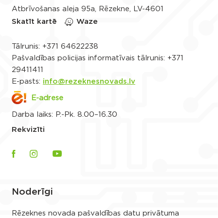
Atbrīvošanas aleja 95a, Rēzekne, LV-4601
Skatīt kartē
Waze
Tālrunis:
+371 64622238
Pašvaldības policijas informatīvais tālrunis:
+371
29411411
E-pasts:
info@rezeknesnovads.lv
E-adrese
Darba laiks: P.-Pk. 8.00–16.30
Rekvizīti
Noderīgi
Rēzeknes novada pašvaldības datu privātuma