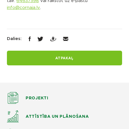
tālr.
64637598
vai rakstot uz e-pastu
info@cornaja.lv
.
Dalies:
ATPAKAĻ
PROJEKTI
ATTĪSTĪBA UN PLĀNOŠANA