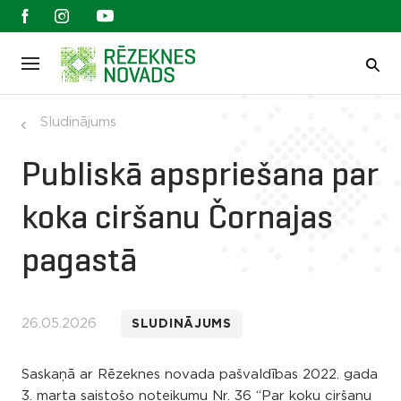
Sludinājums
Publiskā apspriešana par
koka ciršanu Čornajas
pagastā
26.05.2026
SLUDINĀJUMS
Saskaņā ar Rēzeknes novada pašvaldības 2022. gada
3. marta saistošo noteikumu Nr. 36 “Par koku ciršanu