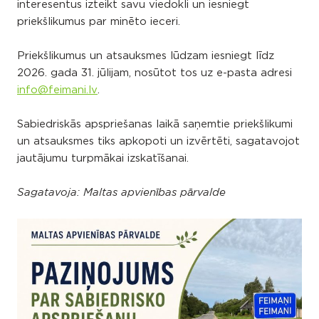
interesentus izteikt savu viedokli un iesniegt
priekšlikumus par minēto ieceri.
Priekšlikumus un atsauksmes lūdzam iesniegt līdz
2026. gada 31. jūlijam, nosūtot tos uz e-pasta adresi
info@feimani.lv
.
Sabiedriskās apspriešanas laikā saņemtie priekšlikumi
un atsauksmes tiks apkopoti un izvērtēti, sagatavojot
jautājumu turpmākai izskatīšanai.
Sagatavoja: Maltas apvienības pārvalde