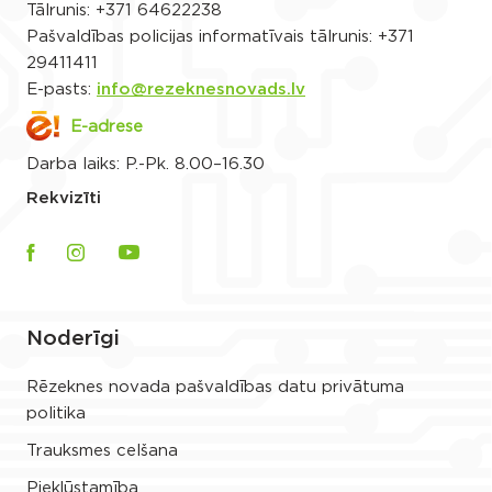
Tālrunis:
+371 64622238
Pašvaldības policijas informatīvais tālrunis:
+371
29411411
E-pasts:
info@rezeknesnovads.lv
E-adrese
Darba laiks: P.-Pk. 8.00–16.30
Rekvizīti
Noderīgi
Rēzeknes novada pašvaldības datu privātuma
politika
Trauksmes celšana
Piekļūstamība