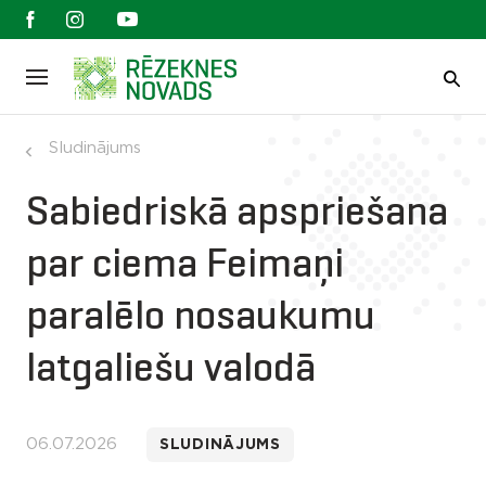
Sludinājums
Sabiedriskā apspriešana
par ciema Feimaņi
paralēlo nosaukumu
latgaliešu valodā
06.07.2026
SLUDINĀJUMS