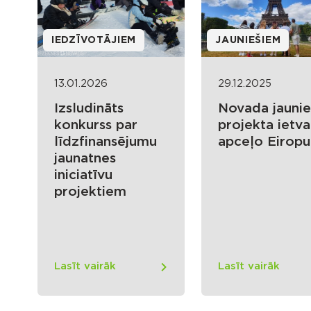
IEDZĪVOTĀJIEM
JAUNIEŠIEM
13.01.2026
29.12.2025
Izsludināts
Novada jaunie
konkurss par
projekta ietv
līdzfinansējumu
apceļo Eiropu
jaunatnes
iniciatīvu
projektiem
Lasīt vairāk
Lasīt vairāk