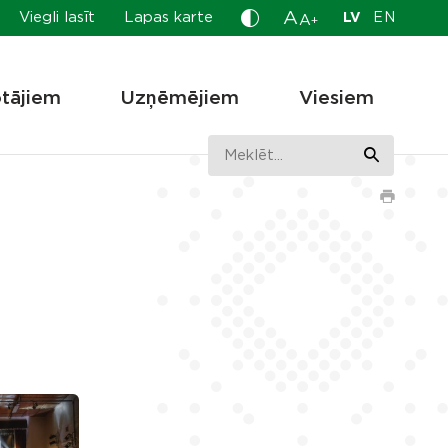
A
Viegli lasīt
Lapas karte
LV
EN
A
+
otājiem
Uzņēmējiem
Viesiem