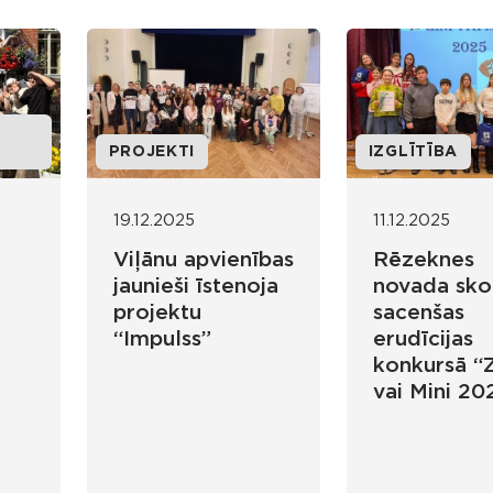
PROJEKTI
IZGLĪTĪBA
19.12.2025
11.12.2025
Viļānu apvienības
Rēzeknes
jaunieši īstenoja
novada sko
projektu
sacenšas
“Impulss”
erudīcijas
konkursā “Z
vai Mini 20