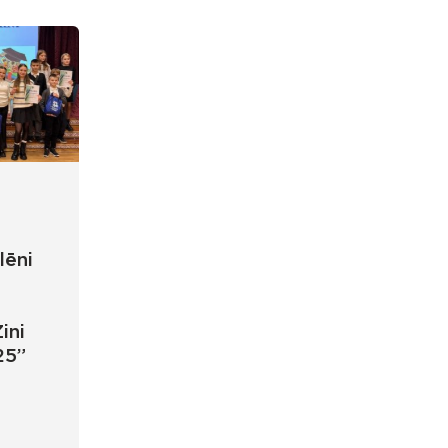
lēni
ini
25”