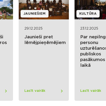
JAUNIEŠIEM
KULTŪRA
29.12.2025
23.12.2025
ši
Jaunieši pret
Par nepiln
aros
lēmējpieņēmējiem
personu
uzturēšano
publiskos
pasākumos 
laikā
Lasīt vairāk
Lasīt vairāk