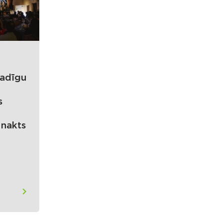
gadīgu
s
nakts