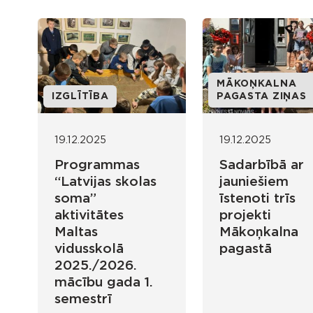
MĀKOŅKALNA
IZGLĪTĪBA
PAGASTA ZIŅAS
19.12.2025
19.12.2025
Programmas
Sadarbībā ar
“Latvijas skolas
jauniešiem
soma”
īstenoti trīs
aktivitātes
projekti
Maltas
Mākoņkalna
vidusskolā
pagastā
2025./2026.
mācību gada 1.
semestrī