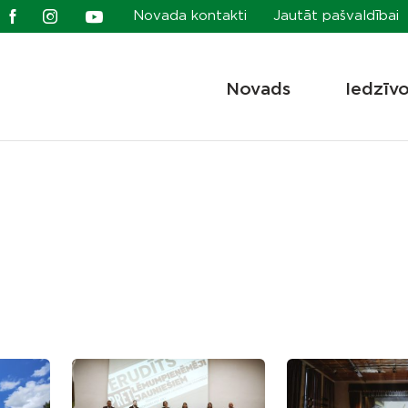
Novada kontakti
Jautāt pašvaldībai
Novads
Iedzīv