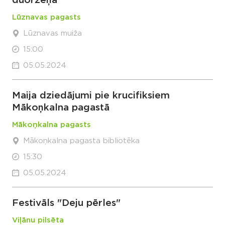
duorzeņā”
Lūznavas pagasts
Lūznavas muiža
15:00
05.05.2024
Maija dziedājumi pie krucifiksiem
Mākoņkalna pagastā
Mākoņkalna pagasts
Mākoņkalna pagasta bibliotēka
15:30
05.05.2024
Festivāls "Deju pērles"
Viļānu pilsēta