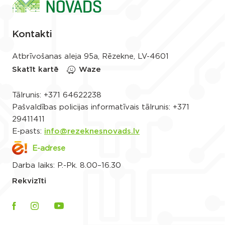
Kontakti
Atbrīvošanas aleja 95a, Rēzekne, LV-4601
Skatīt kartē
Waze
Tālrunis:
+371 64622238
Pašvaldības policijas informatīvais tālrunis:
+371
29411411
E-pasts:
info@rezeknesnovads.lv
E-adrese
Darba laiks: P.-Pk. 8.00–16.30
Rekvizīti