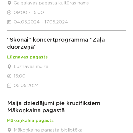
Gaigalavas pagasta kultūras nams
09:00 - 15:00
04.05.2024 - 17.05.2024
“Skonai” koncertprogramma “Zaļā
duorzeņā”
Lūznavas pagasts
Lūznavas muiža
15:00
05.05.2024
Maija dziedājumi pie krucifiksiem
Mākoņkalna pagastā
Mākoņkalna pagasts
Mākoņkalna pagasta bibliotēka