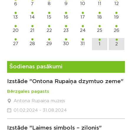
8
9
10
11
12
6
7
13
14
15
16
17
18
19
20
21
22
23
24
25
26
27
28
29
30
31
1
2
Šodienas pasākumi
Izstāde "Ontona Rupaiņa dzymtuo zeme"
Bērzgales pagasts
Antona Rupaiņa muzejs
01.02.2024 - 31.08.2024
Izstāde "Laimes simbols – zilonis"