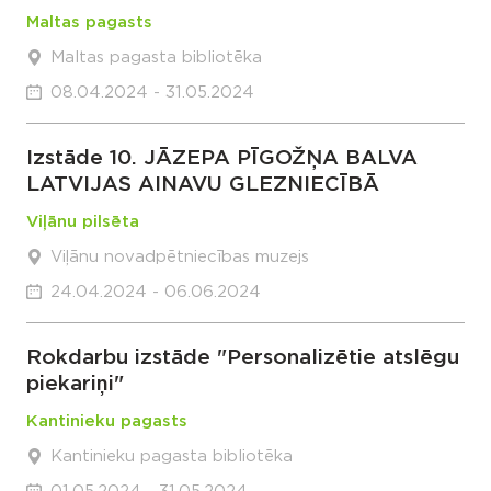
Maltas pagasts
Maltas pagasta bibliotēka
08.04.2024 - 31.05.2024
Izstāde 10. JĀZEPA PĪGOŽŅA BALVA
LATVIJAS AINAVU GLEZNIECĪBĀ
Viļānu pilsēta
Viļānu novadpētniecības muzejs
24.04.2024 - 06.06.2024
Rokdarbu izstāde "Personalizētie atslēgu
piekariņi"
Kantinieku pagasts
Kantinieku pagasta bibliotēka