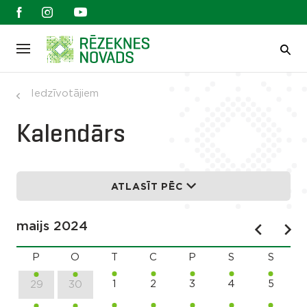
Iedzīvotājiem
Kalendārs
ATLASĪT PĒC
maijs 2024
P
O
T
C
P
S
S
1
2
3
4
5
29
30