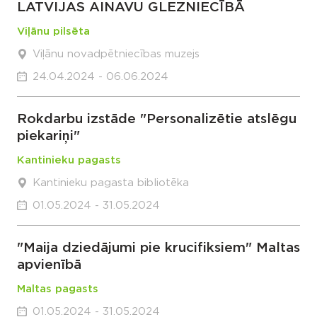
LATVIJAS AINAVU GLEZNIECĪBĀ
Viļānu pilsēta
Viļānu novadpētniecības muzejs
24.04.2024 - 06.06.2024
Rokdarbu izstāde "Personalizētie atslēgu
piekariņi"
Kantinieku pagasts
Kantinieku pagasta bibliotēka
01.05.2024 - 31.05.2024
"Maija dziedājumi pie krucifiksiem" Maltas
apvienībā
Maltas pagasts
01.05.2024 - 31.05.2024