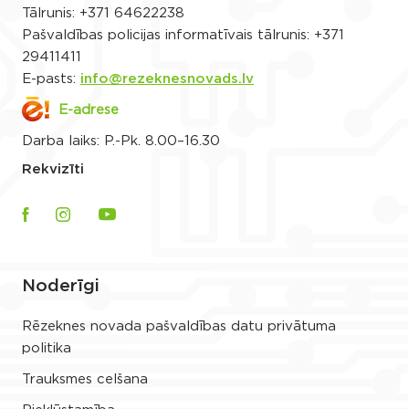
Tālrunis:
+371 64622238
Pašvaldības policijas informatīvais tālrunis:
+371
29411411
E-pasts:
info@rezeknesnovads.lv
E-adrese
Darba laiks: P.-Pk. 8.00–16.30
Rekvizīti
Noderīgi
Rēzeknes novada pašvaldības datu privātuma
politika
Trauksmes celšana