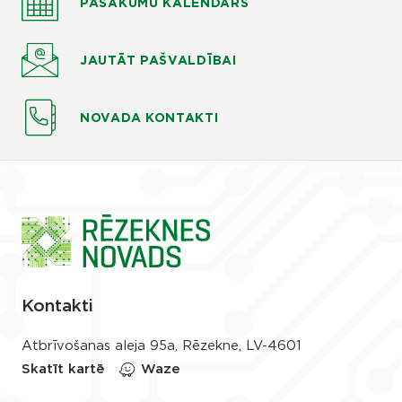
PASĀKUMU KALENDĀRS
JAUTĀT
PAŠVALDĪBAI
NOVADA KONTAKTI
Kontakti
Atbrīvošanas aleja 95a, Rēzekne, LV-4601
Skatīt kartē
Waze