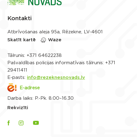
Kontakti
Atbrīvošanas aleja 95a, Rēzekne, LV-4601
Skatīt kartē
Waze
Tālrunis:
+371 64622238
Pašvaldības policijas informatīvais tālrunis:
+371
29411411
E-pasts:
info@rezeknesnovads.lv
E-adrese
Darba laiks: P.-Pk. 8.00–16.30
Rekvizīti