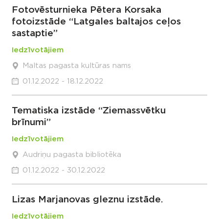
Fotovēsturnieka Pētera Korsaka
fotoizstāde “Latgales baltajos ceļos
sastaptie”
Iedzīvotājiem
Maltas pagasta kultūras nams
01.12.2022 - 18.12.2022
Tematiska izstāde “Ziemassvētku
brīnumi”
Iedzīvotājiem
Audriņu pagasta bibliotēka
01.12.2022 - 30.12.2022
Lizas Marjanovas gleznu izstāde.
Iedzīvotājiem