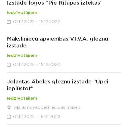
Izstāde logos “Pie Rītupes iztekas”
Iedzīvotājiem
01.12.2022 - 15.12.2022
Mākslinieču apvienības V.I.V.A. gleznu
izstāde
Iedzīvotājiem
01.12.2022 - 15.12.2022
Jolantas Ābeles gleznu izstāde “Upei
ieplūstot”
Iedzīvotājiem
Viļānu novadpētniecības muzejs
01.12.2022 - 16.12.2022