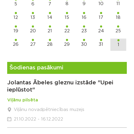
8
9
10
11
5
6
7
12
13
14
15
16
17
18
19
20
21
22
23
24
25
26
27
28
29
30
31
1
Šodienas pasākumi
Jolantas Ābeles gleznu izstāde "Upei
ieplūstot"
Viļānu pilsēta
Viļānu novadpētniecības muzejs
21.10.2022 - 16.12.2022