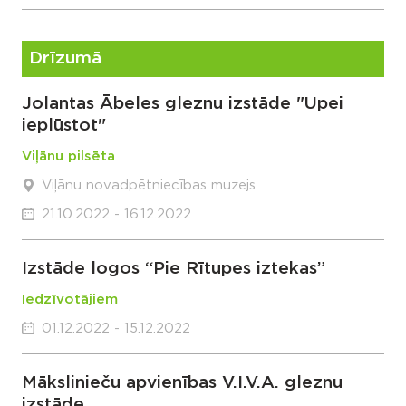
Drīzumā
Jolantas Ābeles gleznu izstāde "Upei
ieplūstot"
Viļānu pilsēta
Viļānu novadpētniecības muzejs
21.10.2022 - 16.12.2022
Izstāde logos “Pie Rītupes iztekas”
Iedzīvotājiem
01.12.2022 - 15.12.2022
Mākslinieču apvienības V.I.V.A. gleznu
izstāde