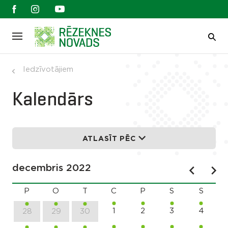
Iedzīvotājiem
Kalendārs
ATLASĪT PĒC
decembris 2022
P
O
T
C
P
S
S
1
2
3
4
28
29
30