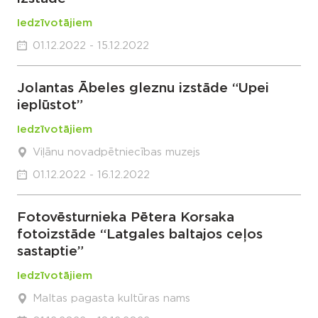
Iedzīvotājiem
01.12.2022 - 15.12.2022
Jolantas Ābeles gleznu izstāde “Upei
ieplūstot”
Iedzīvotājiem
Viļānu novadpētniecības muzejs
01.12.2022 - 16.12.2022
Fotovēsturnieka Pētera Korsaka
fotoizstāde “Latgales baltajos ceļos
sastaptie”
Iedzīvotājiem
Maltas pagasta kultūras nams