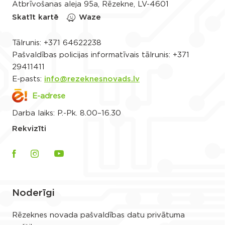
Atbrīvošanas aleja 95a, Rēzekne, LV-4601
Skatīt kartē
Waze
Tālrunis:
+371 64622238
Pašvaldības policijas informatīvais tālrunis:
+371
29411411
E-pasts:
info@rezeknesnovads.lv
E-adrese
Darba laiks: P.-Pk. 8.00–16.30
Rekvizīti
Noderīgi
Rēzeknes novada pašvaldības datu privātuma