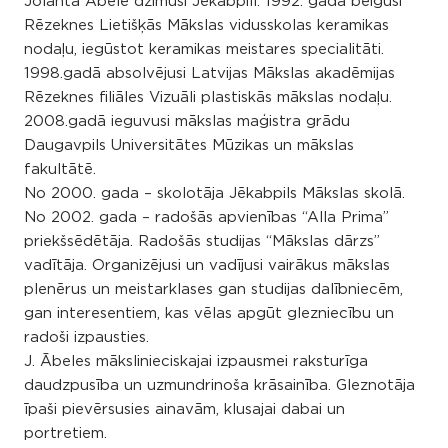
Jolanta Ābele dzimusi Jēkabpilī. 1992. gadā beigusi
Rēzeknes Lietišķās Mākslas vidusskolas keramikas
nodaļu, iegūstot keramikas meistares specialitāti.
1998.gadā absolvējusi Latvijas Mākslas akadēmijas
Rēzeknes filiāles Vizuāli plastiskās mākslas nodaļu.
2008.gadā ieguvusi mākslas maģistra grādu
Daugavpils Universitātes Mūzikas un mākslas
fakultātē.
No 2000. gada – skolotāja Jēkabpils Mākslas skolā.
No 2002. gada – radošās apvienības “Alla Prima”
priekšsēdētāja. Radošās studijas “Mākslas dārzs”
vadītāja. Organizējusi un vadījusi vairākus mākslas
plenērus un meistarklases gan studijas dalībniecēm,
gan interesentiem, kas vēlas apgūt glezniecību un
radoši izpausties.
J. Ābeles mākslinieciskajai izpausmei raksturīga
daudzpusība un uzmundrinoša krāsainība. Gleznotāja
īpaši pievērsusies ainavām, klusajai dabai un
portretiem.