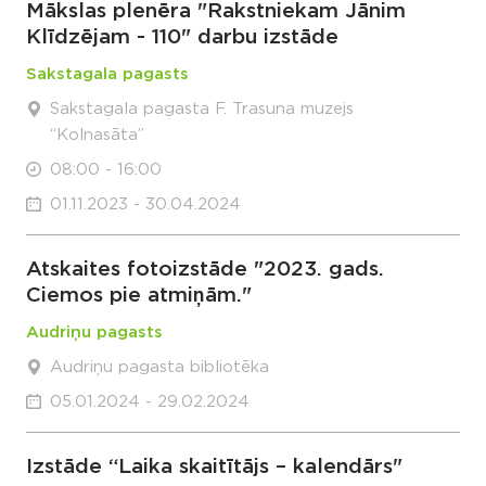
Mākslas plenēra "Rakstniekam Jānim
Klīdzējam - 110" darbu izstāde
Sakstagala pagasts
Sakstagala pagasta F. Trasuna muzejs
“Kolnasāta”
08:00 - 16:00
01.11.2023 - 30.04.2024
Atskaites fotoizstāde "2023. gads.
Ciemos pie atmiņām."
Audriņu pagasts
Audriņu pagasta bibliotēka
05.01.2024 - 29.02.2024
Izstāde “Laika skaitītājs – kalendārs"