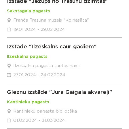
Izstāde "Jezups no Trasunu dzimtas"
Sakstagala pagasts
Franča Trasuna muzejs "Kolnasāta"
19.01.2024 - 29.02.2024
Izstāde "Ilzeskalns caur gadiem"
Ilzeskalna pagasts
Ilzeskalna pagasta tautas nams
27.01.2024 - 24.02.2024
Gleznu izstāde "Jura Gaigala akvareļi"
Kantinieku pagasts
Kantinieku pagasta bibliotēka
01.02.2024 - 31.03.2024