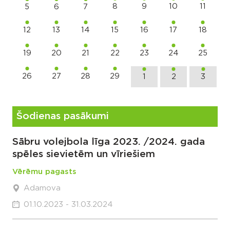
8
9
10
11
5
6
7
12
13
14
15
16
17
18
19
20
21
22
23
24
25
26
27
28
29
1
2
3
Šodienas pasākumi
Sābru volejbola līga 2023. /2024. gada
spēles sievietēm un vīriešiem
Vērēmu pagasts
Adamova
01.10.2023 - 31.03.2024