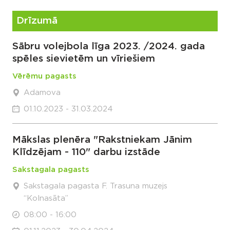
Drīzumā
Sābru volejbola līga 2023. /2024. gada
spēles sievietēm un vīriešiem
Vērēmu pagasts
Adamova
01.10.2023 - 31.03.2024
Mākslas plenēra "Rakstniekam Jānim
Klīdzējam - 110" darbu izstāde
Sakstagala pagasts
Sakstagala pagasta F. Trasuna muzejs
“Kolnasāta”
08:00 - 16:00