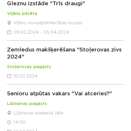
Gleznu izstāde "Trīs draugi"
Viļānu pilsēta
Viļānu novadpētniecības muzejs
09.02.2024 - 05.04.2024
Zemledus makšķerēšana "Stoļerovas zivs
2024"
Stoļerovas pagasts
10.02.2024
Senioru atpūtas vakars "Vai atceries?"
Lūznavas pagasts
Lūznavas pagasta zāle
14:00