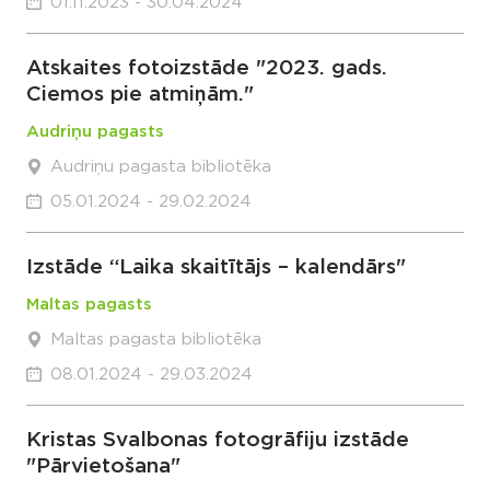
01.11.2023 - 30.04.2024
Atskaites fotoizstāde "2023. gads.
Ciemos pie atmiņām."
Audriņu pagasts
Audriņu pagasta bibliotēka
05.01.2024 - 29.02.2024
Izstāde “Laika skaitītājs – kalendārs"
Maltas pagasts
Maltas pagasta bibliotēka
08.01.2024 - 29.03.2024
Kristas Svalbonas fotogrāfiju izstāde
"Pārvietošana"