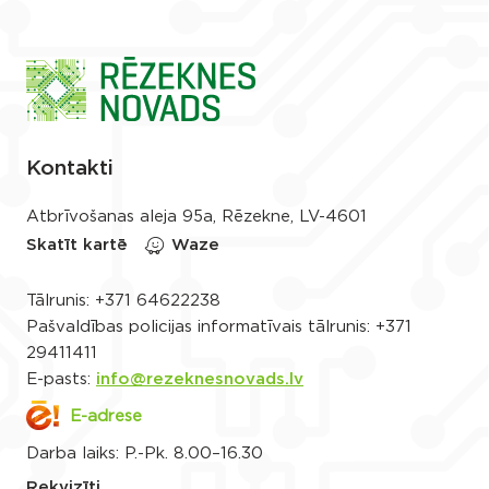
Kontakti
Atbrīvošanas aleja 95a, Rēzekne, LV-4601
Skatīt kartē
Waze
Tālrunis:
+371 64622238
Pašvaldības policijas informatīvais tālrunis:
+371
29411411
E-pasts:
info@rezeknesnovads.lv
E-adrese
Darba laiks: P.-Pk. 8.00–16.30
Rekvizīti