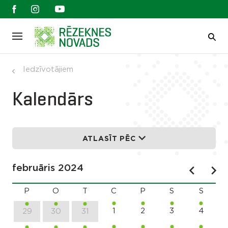
Iedzīvotājiem
Kalendārs
ATLASĪT PĒC
februāris 2024
P
O
T
C
P
S
S
1
2
3
4
29
30
31