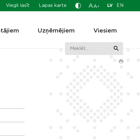
A
Viegli lasīt
Lapas karte
LV
EN
A
+
otājiem
Uzņēmējiem
Viesiem