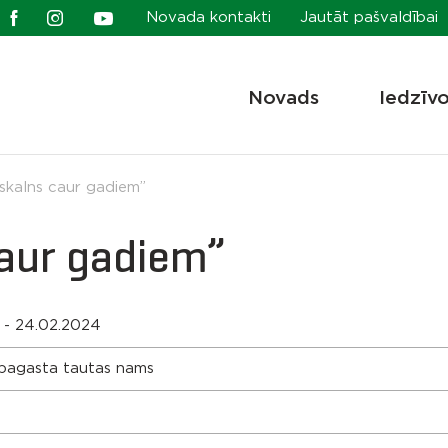
Novada kontakti
Jautāt pašvaldībai
Novads
Iedzīv
eskalns caur gadiem”
caur gadiem”
 - 24.02.2024
 pagasta tautas nams
s