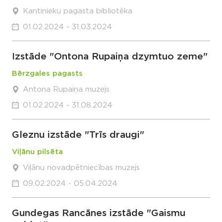
Kantinieku pagasta bibliotēka
01.02.2024 - 31.03.2024
Izstāde "Ontona Rupaiņa dzymtuo zeme"
Bērzgales pagasts
Antona Rupaiņa muzejs
01.02.2024 - 31.08.2024
Gleznu izstāde "Trīs draugi"
Viļānu pilsēta
Viļānu novadpētniecības muzejs
09.02.2024 - 05.04.2024
Gundegas Rancānes izstāde "Gaismu