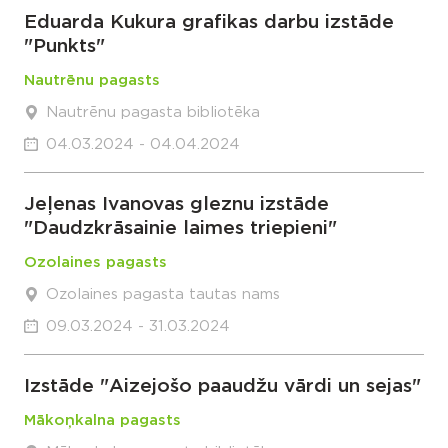
Eduarda Kukura grafikas darbu izstāde
"Punkts"
Nautrēnu pagasts
Nautrēnu pagasta bibliotēka
04.03.2024 - 04.04.2024
Jeļenas Ivanovas gleznu izstāde
"Daudzkrāsainie laimes triepieni"
Ozolaines pagasts
Ozolaines pagasta tautas nams
09.03.2024 - 31.03.2024
Izstāde "Aizejošo paaudžu vārdi un sejas"
Mākoņkalna pagasts