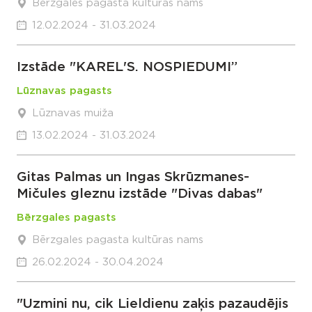
Bērzgales pagasta kultūras nams
12.02.2024 - 31.03.2024
Izstāde "KAREL'S. NOSPIEDUMI”
Lūznavas pagasts
Lūznavas muiža
13.02.2024 - 31.03.2024
Gitas Palmas un Ingas Skrūzmanes-
Mičules gleznu izstāde "Divas dabas"
Bērzgales pagasts
Bērzgales pagasta kultūras nams
26.02.2024 - 30.04.2024
"Uzmini nu, cik Lieldienu zaķis pazaudējis