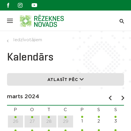
Iedzīvotājiem
Kalendārs
ATLASĪT PĒC
marts 2024
P
O
T
C
P
S
S
1
2
3
26
27
28
29