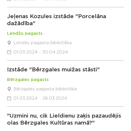
Jeļenas Kozules izstāde "Porcelāna
dažādība"
Lendžu pagasts
Lendžu pagasta bibliotēka
01.03.2024 - 30.04.2024
Izstāde "Bērzgales muižas stāsti"
Bērzgales pagasts
Bērzgales pagasta bibliotēka
01.03.2024 - 28.03.2024
"Uzmini nu, cik Lieldienu zaķis pazaudējis
olas Bērzgales Kultūras namā?"