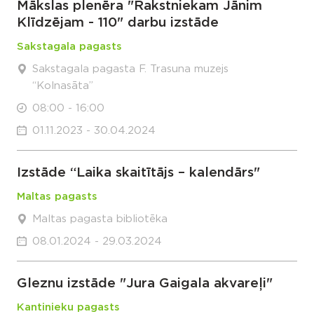
Mākslas plenēra "Rakstniekam Jānim
Klīdzējam - 110" darbu izstāde
Sakstagala pagasts
Sakstagala pagasta F. Trasuna muzejs
“Kolnasāta”
08:00 - 16:00
01.11.2023 - 30.04.2024
Izstāde “Laika skaitītājs – kalendārs"
Maltas pagasts
Maltas pagasta bibliotēka
08.01.2024 - 29.03.2024
Gleznu izstāde "Jura Gaigala akvareļi"
Kantinieku pagasts