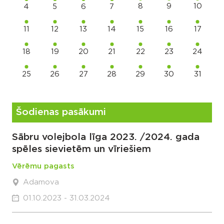
8
9
10
4
5
6
7
11
12
13
14
15
16
17
18
19
20
21
22
23
24
25
26
27
28
29
30
31
Šodienas pasākumi
Sābru volejbola līga 2023. /2024. gada
spēles sievietēm un vīriešiem
Vērēmu pagasts
Adamova
01.10.2023 - 31.03.2024