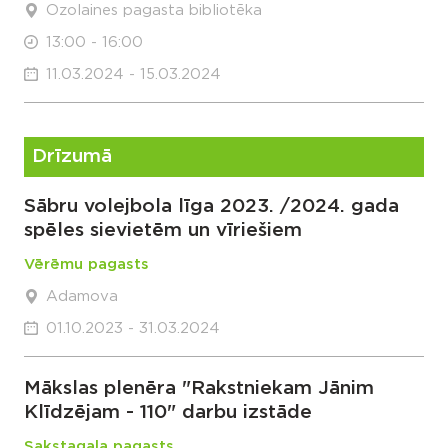
Ozolaines pagasta bibliotēka
13:00 - 16:00
11.03.2024 - 15.03.2024
Drīzumā
Sābru volejbola līga 2023. /2024. gada
spēles sievietēm un vīriešiem
Vērēmu pagasts
Adamova
01.10.2023 - 31.03.2024
Mākslas plenēra "Rakstniekam Jānim
Klīdzējam - 110" darbu izstāde
Sakstagala pagasts