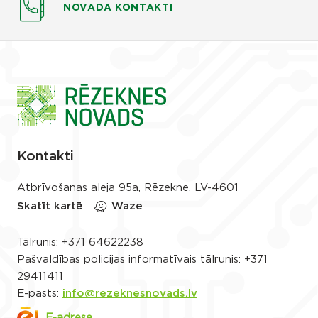
NOVADA KONTAKTI
Kontakti
Atbrīvošanas aleja 95a, Rēzekne, LV-4601
Skatīt kartē
Waze
Tālrunis:
+371 64622238
Pašvaldības policijas informatīvais tālrunis:
+371
29411411
E-pasts:
info@rezeknesnovads.lv
E-adrese