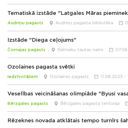
Tematiskā izstāde "Latgales Māras pieminek
Audriņu pagasts
Audriņu pagasta bibliotēka
0
Izstāde "Diega ceļojums"
Čornajas pagasts
Ratnieku tautas nams
07.08
Ozolaines pagasta svētki
Iedzīvotājiem
Ozolaines pagasts
11.08.2023 -
Veselības veicināšanas olimpiāde "Byusi vasa
Bērzgales pagasts
Bērzgales pagasta teritorija
Rēzeknes novada atklātais tempo turnīrs ša