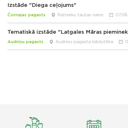
Izstāde "Diega ceļojums"
Čornajas pagasts
Ratnieku tautas nams
07.08
Tematiskā izstāde "Latgales Māras pieminek
Audriņu pagasts
Audriņu pagasta bibliotēka
0