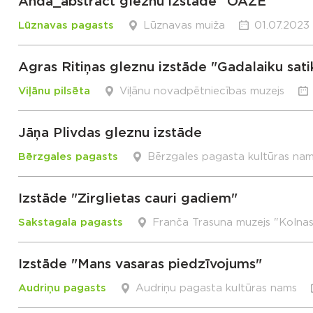
Anda_abstract gleznu izstāde “OĀZE”
Lūznavas pagasts
Lūznavas muiža
01.07.2023 
Agras Ritiņas gleznu izstāde "Gadalaiku sati
Viļānu pilsēta
Viļānu novadpētniecības muzejs
Jāņa Plivdas gleznu izstāde
Bērzgales pagasts
Bērzgales pagasta kultūras na
Izstāde "Zirglietas cauri gadiem"
Sakstagala pagasts
Franča Trasuna muzejs "Kolna
Izstāde "Mans vasaras piedzīvojums"
Audriņu pagasts
Audriņu pagasta kultūras nams