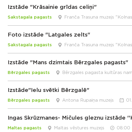
Izstāde "Krāsainie grīdas celiņi"
Sakstagala pagasts
Franča Trasuna muzejs "Kolna
Foto izstāde "Latgales zelts"
Sakstagala pagasts
Franča Trasuna muzejs "Kolna
Izstāde "Mans dzimtais Bērzgales pagasts"
Bērzgales pagasts
Bērzgales pagasta kultūras na
Izstāde"Ielu svētki Bērzgalē"
Bērzgales pagasts
Antona Rupaiņa muzejs
01
Ingas Skrūzmanes- Mičules gleznu izstāde ''
Maltas pagasts
Maltas vēstures muzejs
08:00 