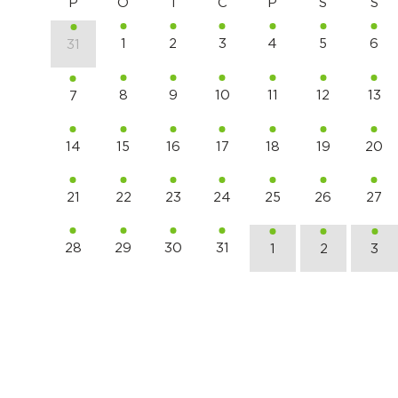
P
O
T
C
P
S
S
1
2
3
4
5
6
31
8
9
10
11
12
13
7
14
15
16
17
18
19
20
21
22
23
24
25
26
27
28
29
30
31
1
2
3