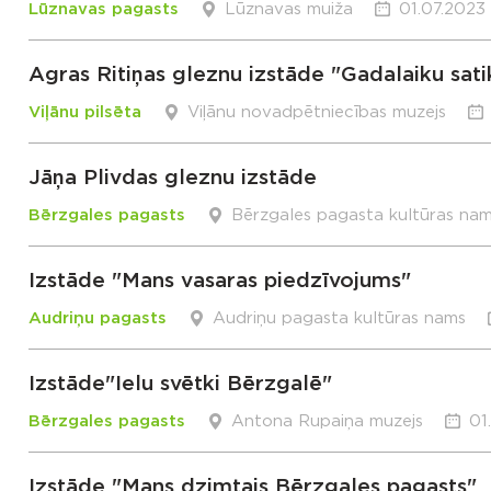
Lūznavas pagasts
Lūznavas muiža
01.07.2023 
Agras Ritiņas gleznu izstāde "Gadalaiku sati
Viļānu pilsēta
Viļānu novadpētniecības muzejs
Jāņa Plivdas gleznu izstāde
Bērzgales pagasts
Bērzgales pagasta kultūras na
Izstāde "Mans vasaras piedzīvojums"
Audriņu pagasts
Audriņu pagasta kultūras nams
Izstāde"Ielu svētki Bērzgalē"
Bērzgales pagasts
Antona Rupaiņa muzejs
01
Izstāde "Mans dzimtais Bērzgales pagasts"