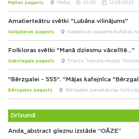
Maltas pagasts
Malta
10:00
12.08.2023
Amatierteātru svētki "Lubāna vilinājums"
Gaigalavas pagasts
Gaigalavas pagasta kultūras n
Folkloras svētki "Manā dziesmu vācelītē..."
Sakstagala pagasts
Franča Trasuna muzejs "Kolna
"Bērzgalei - 555". "Mājas kafejnīca "Bērzga
Bērzgales pagasts
Bērzgales pamatskolas teritorij
Drīzumā
Anda_abstract gleznu izstāde “OĀZE”