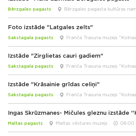
Bērzgales pagasts
Bērzgales pagasta kultūras na
Foto izstāde "Latgales zelts"
Sakstagala pagasts
Franča Trasuna muzejs "Kolna
Izstāde "Zirglietas cauri gadiem"
Sakstagala pagasts
Franča Trasuna muzejs "Kolna
Izstāde "Krāsainie grīdas celiņi"
Sakstagala pagasts
Franča Trasuna muzejs "Kolna
Ingas Skrūzmanes- Mičules gleznu izstāde ''
Maltas pagasts
Maltas vēstures muzejs
08:00 