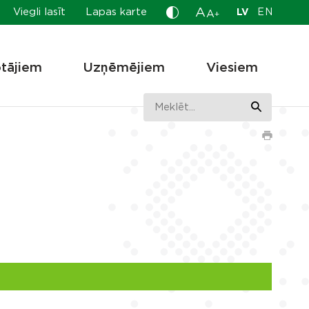
A
Viegli lasīt
Lapas karte
LV
EN
A
+
otājiem
Uzņēmējiem
Viesiem