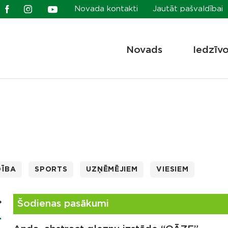
Novada kontakti
Jautāt pašvaldībai
Novads
Iedzīv
DĪBA
SPORTS
UZŅĒMĒJIEM
VIESIEM
Šodienas pasākumi