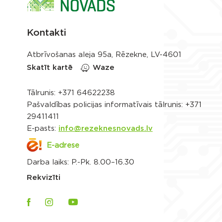
Kontakti
Atbrīvošanas aleja 95a, Rēzekne, LV-4601
Skatīt kartē
Waze
Tālrunis:
+371 64622238
Pašvaldības policijas informatīvais tālrunis:
+371
29411411
E-pasts:
info@rezeknesnovads.lv
E-adrese
Darba laiks: P.-Pk. 8.00–16.30
Rekvizīti