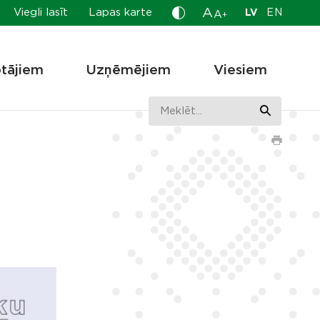
A
Viegli lasīt
Lapas karte
LV
EN
A
+
otājiem
Uzņēmējiem
Viesiem