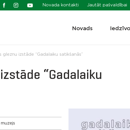
Novada kontakti
Jautāt pašvaldībai
Novads
Iedzīv
s gleznu izstāde “Gadalaiku satikšanās”
 izstāde “Gadalaiku
 muzejs