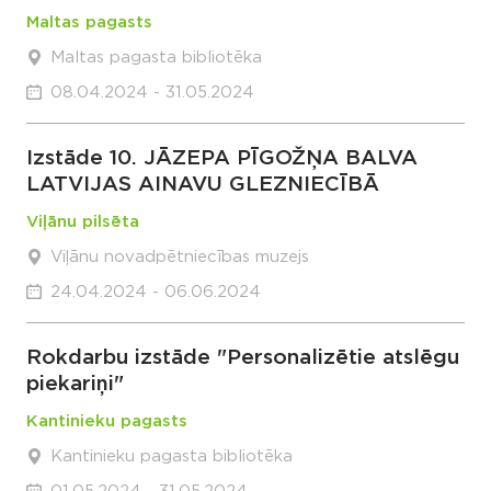
Maltas pagasts
Maltas pagasta bibliotēka
08.04.2024 - 31.05.2024
Izstāde 10. JĀZEPA PĪGOŽŅA BALVA
LATVIJAS AINAVU GLEZNIECĪBĀ
Viļānu pilsēta
Viļānu novadpētniecības muzejs
24.04.2024 - 06.06.2024
Rokdarbu izstāde "Personalizētie atslēgu
piekariņi"
Kantinieku pagasts
Kantinieku pagasta bibliotēka