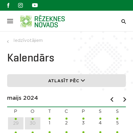
Iedzīvotājiem
Kalendārs
ATLASĪT PĒC
maijs 2024
P
O
T
C
P
S
S
1
2
3
4
5
29
30