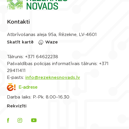
Kontakti
Atbrīvošanas aleja 95a, Rēzekne, LV-4601
Skatīt kartē
Waze
Tālrunis:
+371 64622238
Pašvaldības policijas informatīvais tālrunis:
+371
29411411
E-pasts:
info@rezeknesnovads.lv
E-adrese
Darba laiks: P.-Pk. 8.00–16.30
Rekvizīti