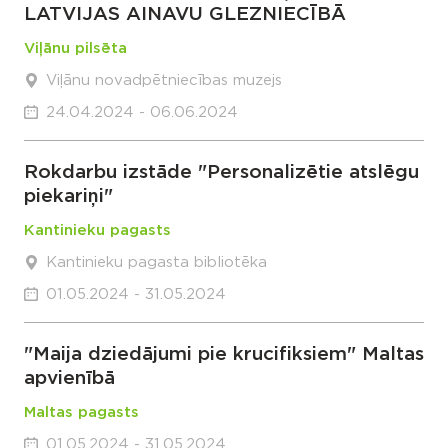
LATVIJAS AINAVU GLEZNIECĪBĀ
Viļānu pilsēta
Viļānu novadpētniecības muzejs
24.04.2024 - 06.06.2024
Rokdarbu izstāde "Personalizētie atslēgu
piekariņi"
Kantinieku pagasts
Kantinieku pagasta bibliotēka
01.05.2024 - 31.05.2024
"Maija dziedājumi pie krucifiksiem" Maltas
apvienībā
Maltas pagasts
01.05.2024 - 31.05.2024