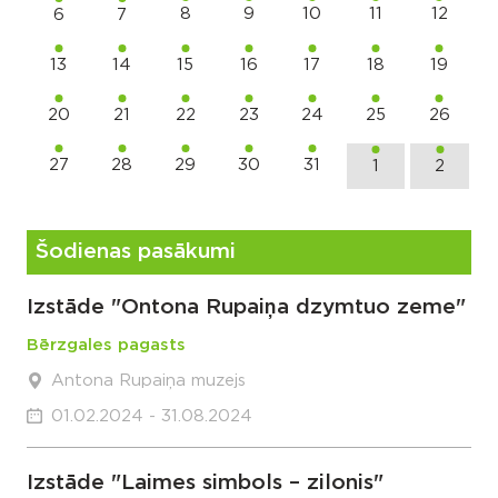
8
9
10
11
12
6
7
13
14
15
16
17
18
19
20
21
22
23
24
25
26
27
28
29
30
31
1
2
Šodienas pasākumi
Izstāde "Ontona Rupaiņa dzymtuo zeme"
Bērzgales pagasts
Antona Rupaiņa muzejs
01.02.2024 - 31.08.2024
Izstāde "Laimes simbols – zilonis"