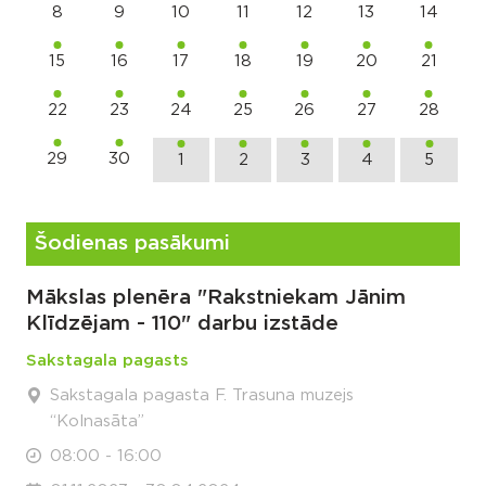
8
9
10
11
12
13
14
15
16
17
18
19
20
21
22
23
24
25
26
27
28
29
30
1
2
3
4
5
Šodienas pasākumi
Mākslas plenēra "Rakstniekam Jānim
Klīdzējam - 110" darbu izstāde
Sakstagala pagasts
Sakstagala pagasta F. Trasuna muzejs
“Kolnasāta”
08:00 - 16:00