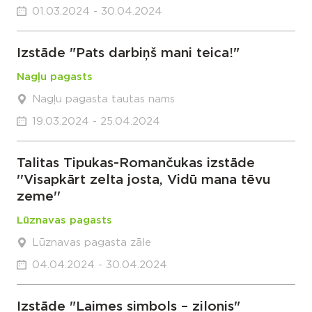
01.03.2024 - 30.04.2024
Izstāde "Pats darbiņš mani teica!"
Nagļu pagasts
Nagļu pagasta tautas nams
19.03.2024 - 25.04.2024
Talitas Tipukas-Romančukas izstāde
''Visapkārt zelta josta, Vidū mana tēvu
zeme''
Lūznavas pagasts
Lūznavas pagasta zāle
04.04.2024 - 30.04.2024
Izstāde "Laimes simbols – zilonis"