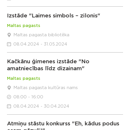
Izstāde "Laimes simbols – zilonis"
Maltas pagasts
Maltas pagasta bibliotēka
08.04.2024 - 31.05.2024
Kačkānu ģimenes izstāde "No
amatniecības līdz dizainam"
Maltas pagasts
Maltas pagasta kultūras nams
08:00 - 16:00
08.04.2024 - 30.04.2024
Atmiņu stāstu konkurss "Eh, kādus podus