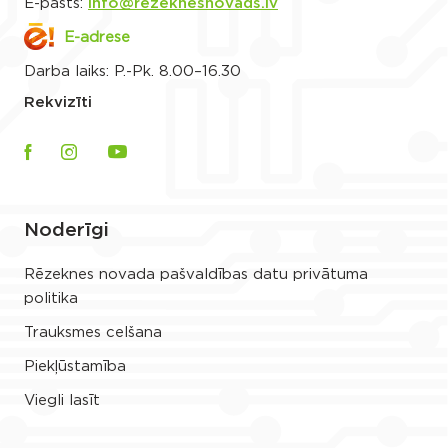
E-pasts:
info@rezeknesnovads.lv
E-adrese
Darba laiks: P.-Pk. 8.00–16.30
Rekvizīti
Noderīgi
Rēzeknes novada pašvaldības datu privātuma
politika
Trauksmes celšana
Piekļūstamība
Viegli lasīt