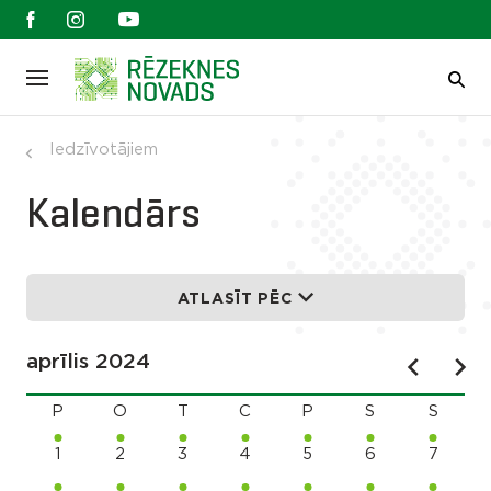
Iedzīvotājiem
Kalendārs
ATLASĪT PĒC
aprīlis 2024
P
O
T
C
P
S
S
1
2
3
4
5
6
7