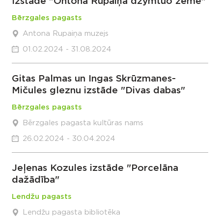
Izstāde "Ontona Rupaiņa dzymtuo zeme"
Bērzgales pagasts
Antona Rupaiņa muzejs
01.02.2024 - 31.08.2024
Gitas Palmas un Ingas Skrūzmanes-
Mičules gleznu izstāde "Divas dabas"
Bērzgales pagasts
Bērzgales pagasta kultūras nams
26.02.2024 - 30.04.2024
Jeļenas Kozules izstāde "Porcelāna
dažādība"
Lendžu pagasts
Lendžu pagasta bibliotēka