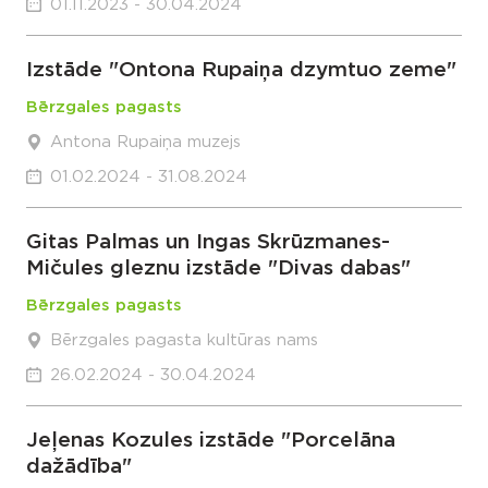
01.11.2023 - 30.04.2024
Izstāde "Ontona Rupaiņa dzymtuo zeme"
Bērzgales pagasts
Antona Rupaiņa muzejs
01.02.2024 - 31.08.2024
Gitas Palmas un Ingas Skrūzmanes-
Mičules gleznu izstāde "Divas dabas"
Bērzgales pagasts
Bērzgales pagasta kultūras nams
26.02.2024 - 30.04.2024
Jeļenas Kozules izstāde "Porcelāna
dažādība"