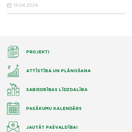
15.04.2024
PROJEKTI
ATTĪSTĪBA UN PLĀNOŠANA
SABIEDRĪBAS LĪDZDALĪBA
PASĀKUMU KALENDĀRS
JAUTĀT
PAŠVALDĪBAI