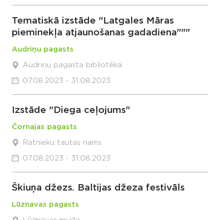
Tematiskā izstāde "Latgales Māras
pieminekļa atjaunošanas gadadiena"""
Audriņu pagasts
Audriņu pagasta bibliotēka
07.08.2023 - 31.08.2023
Izstāde "Diega ceļojums"
Čornajas pagasts
Ratnieku tautas nams
07.08.2023 - 31.08.2023
Škiuņa džezs. Baltijas džeza festivāls
Lūznavas pagasts