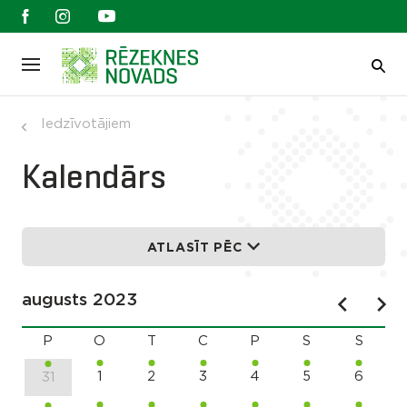
Iedzīvotājiem
Kalendārs
ATLASĪT PĒC
augusts 2023
P
O
T
C
P
S
S
1
2
3
4
5
6
31