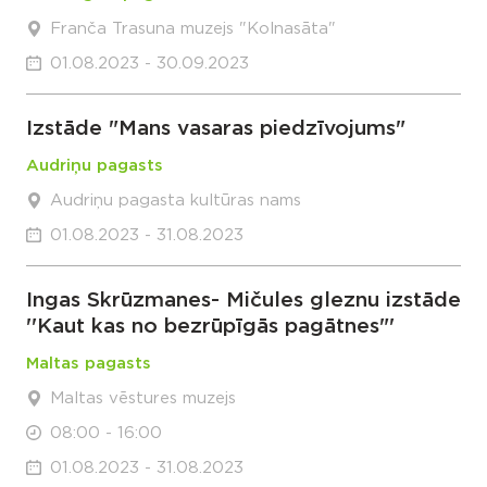
Franča Trasuna muzejs "Kolnasāta"
01.08.2023 - 30.09.2023
Izstāde "Mans vasaras piedzīvojums"
Audriņu pagasts
Audriņu pagasta kultūras nams
01.08.2023 - 31.08.2023
Ingas Skrūzmanes- Mičules gleznu izstāde
''Kaut kas no bezrūpīgās pagātnes"'
Maltas pagasts
Maltas vēstures muzejs
08:00 - 16:00
01.08.2023 - 31.08.2023