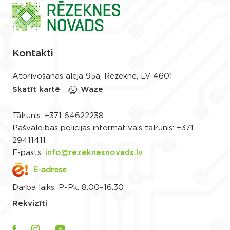
Kontakti
Atbrīvošanas aleja 95a, Rēzekne, LV-4601
Skatīt kartē
Waze
Tālrunis:
+371 64622238
Pašvaldības policijas informatīvais tālrunis:
+371
29411411
E-pasts:
info@rezeknesnovads.lv
E-adrese
Darba laiks: P.-Pk. 8.00–16.30
Rekvizīti