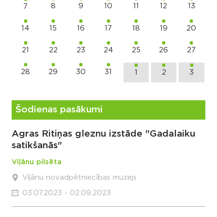
8
9
10
11
12
13
7
14
15
16
17
18
19
20
21
22
23
24
25
26
27
28
29
30
31
1
2
3
Šodienas pasākumi
Agras Ritiņas gleznu izstāde "Gadalaiku
satikšanās"
Viļānu pilsēta
Viļānu novadpētniecības muzejs
03.07.2023 - 02.09.2023