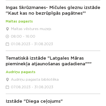
Ingas Skrūzmanes- Mičules gleznu izstāde
''Kaut kas no bezrūpīgās pagātnes"'
Maltas pagasts
Maltas vēstures muzejs
08:00 - 16:00
01.08.2023 - 31.08.2023
Tematiskā izstāde "Latgales Māras
pieminekļa atjaunošanas gadadiena"""
Audriņu pagasts
Audriņu pagasta bibliotēka
07.08.2023 - 31.08.2023
Izstāde "Diega ceļojums"