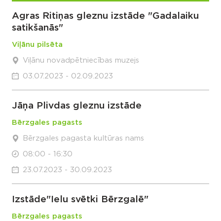
Agras Ritiņas gleznu izstāde "Gadalaiku
satikšanās"
Viļānu pilsēta
Viļānu novadpētniecības muzejs
03.07.2023 - 02.09.2023
Jāņa Plivdas gleznu izstāde
Bērzgales pagasts
Bērzgales pagasta kultūras nams
08:00 - 16:30
23.07.2023 - 30.09.2023
Izstāde"Ielu svētki Bērzgalē"
Bērzgales pagasts