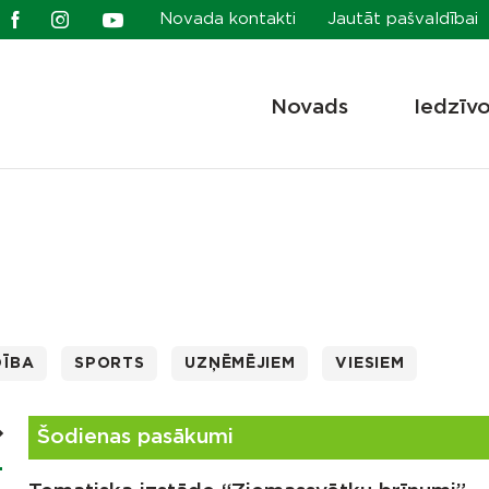
Novada kontakti
Jautāt pašvaldībai
Novads
Iedzīv
DĪBA
SPORTS
UZŅĒMĒJIEM
VIESIEM
Šodienas pasākumi