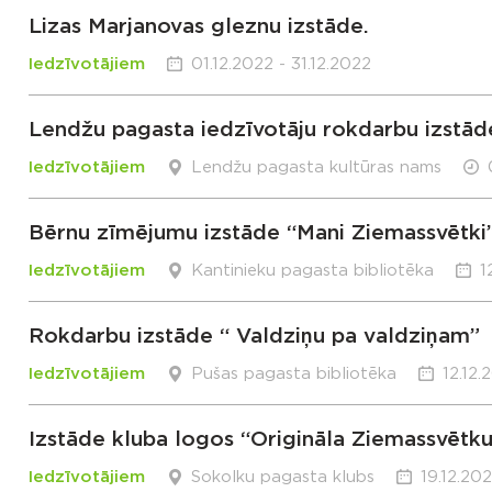
Lizas Marjanovas gleznu izstāde.
Iedzīvotājiem
01.12.2022 - 31.12.2022
Lendžu pagasta iedzīvotāju rokdarbu izstād
Iedzīvotājiem
Lendžu pagasta kultūras nams
Bērnu zīmējumu izstāde “Mani Ziemassvētki
Iedzīvotājiem
Kantinieku pagasta bibliotēka
1
Rokdarbu izstāde “ Valdziņu pa valdziņam”
Iedzīvotājiem
Pušas pagasta bibliotēka
12.12.
Izstāde kluba logos “Origināla Ziemassvētku
Iedzīvotājiem
Sokolku pagasta klubs
19.12.20