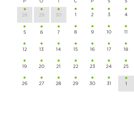
P
O
T
C
P
S
S
1
2
3
4
28
29
30
8
9
10
11
5
6
7
12
13
14
15
16
17
18
19
20
21
22
23
24
25
26
27
28
29
30
31
1