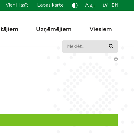
A
Viegli lasīt
Lapas karte
LV
EN
A
+
otājiem
Uzņēmējiem
Viesiem