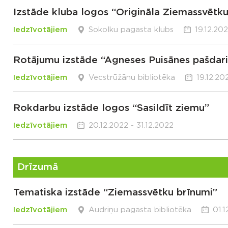
Izstāde kluba logos “Origināla Ziemassvētku
Iedzīvotājiem
Sokolku pagasta klubs
19.12.20
Rotājumu izstāde “Agneses Puisānes pašdari
Iedzīvotājiem
Vecstrūžānu bibliotēka
19.12.20
Rokdarbu izstāde logos “Sasildīt ziemu”
Iedzīvotājiem
20.12.2022 - 31.12.2022
Drīzumā
Tematiska izstāde “Ziemassvētku brīnumi”
Iedzīvotājiem
Audriņu pagasta bibliotēka
01.1