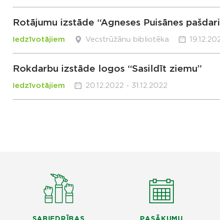
Rotājumu izstāde “Agneses Puisānes pašdari
Iedzīvotājiem
Vecstrūžānu bibliotēka
19.12.20
Rokdarbu izstāde logos “Sasildīt ziemu”
Iedzīvotājiem
20.12.2022 - 31.12.2022
SABIEDRĪBAS
PASĀKUMU