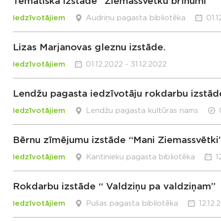
Tematiska izstāde “Ziemassvētku brīnumi”
Iedzīvotājiem
Audriņu pagasta bibliotēka
01.1
Lizas Marjanovas gleznu izstāde.
Iedzīvotājiem
01.12.2022 - 31.12.2022
Lendžu pagasta iedzīvotāju rokdarbu izstād
Iedzīvotājiem
Lendžu pagasta kultūras nams
Bērnu zīmējumu izstāde “Mani Ziemassvētki
Iedzīvotājiem
Kantinieku pagasta bibliotēka
1
Rokdarbu izstāde “ Valdziņu pa valdziņam”
Iedzīvotājiem
Pušas pagasta bibliotēka
12.12.