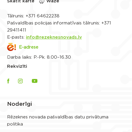
Skatīt kartē
Waze
Tālrunis:
+371 64622238
Pašvaldības policijas informatīvais tālrunis:
+371
29411411
E-pasts:
info@rezeknesnovads.lv
E-adrese
Darba laiks: P.-Pk. 8.00–16.30
Rekvizīti
Noderīgi
Rēzeknes novada pašvaldības datu privātuma
politika