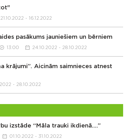
tot"
21.10.2022 - 16.12.2022
zklaides pasākums jauniešiem un bērniem
13:00
24.10.2022 - 28.10.2022
a krājumi”. Aicinām saimnieces atnest
.2022 - 28.10.2022
bu izstāde “Māla trauki ikdienā….”
01.10.2022 - 31.10.2022