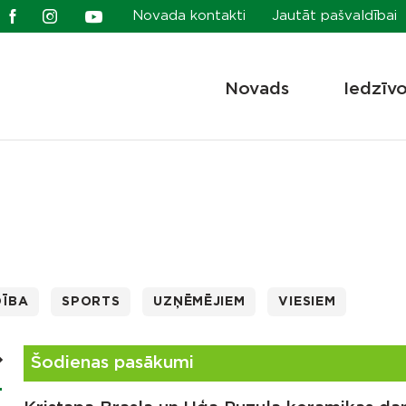
Novada kontakti
Jautāt pašvaldībai
Novads
Iedzīv
DĪBA
SPORTS
UZŅĒMĒJIEM
VIESIEM
Šodienas pasākumi