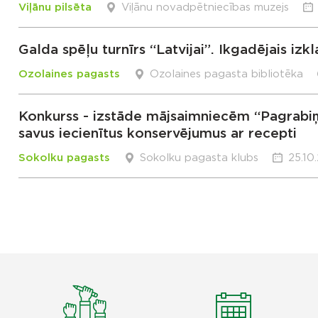
Viļānu pilsēta
Viļānu novadpētniecības muzejs
Galda spēļu turnīrs “Latvijai”. Ikgadējais i
Ozolaines pagasts
Ozolaines pagasta bibliotēka
Konkurss - izstāde mājsaimniecēm “Pagrabiņ
savus iecienītus konservējumus ar recepti
Sokolku pagasts
Sokolku pagasta klubs
25.10