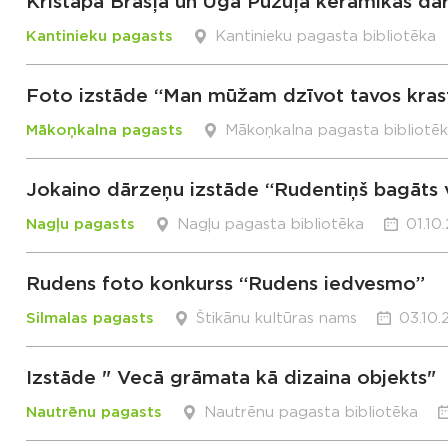
Kristapa Brasļa un Uģa Puzuļa keramikas dar
Kantinieku pagasts
Kantinieku pagasta bibliotēka
Foto izstāde “Man mūžam dzīvot tavos kras
Mākoņkalna pagasts
Mākoņkalna pagasta bibliotē
Jokaino dārzeņu izstāde “Rudentiņš bagāts v
Nagļu pagasts
Nagļu pagasta bibliotēka
01.10
Rudens foto konkurss “Rudens iedvesmo”
Silmalas pagasts
Štikānu kultūras nams
03.10.
Izstāde " Vecā grāmata kā dizaina objekts"
Nautrēnu pagasts
Nautrēnu pagasta bibliotēka