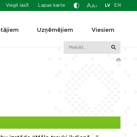
A
Viegli lasīt
Lapas karte
LV
EN
A
+
otājiem
Uzņēmējiem
Viesiem