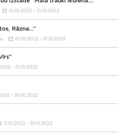
bu izstāde “Māla trauki ikdienā….”
01.10.2022 - 31.10.2022
tos, Rāzna…”
ka
01.10.2022 - 31.10.2022
īrs”
.2022 - 31.10.2022
2022 - 30.10.2022
11.10.2022 - 30.11.2022