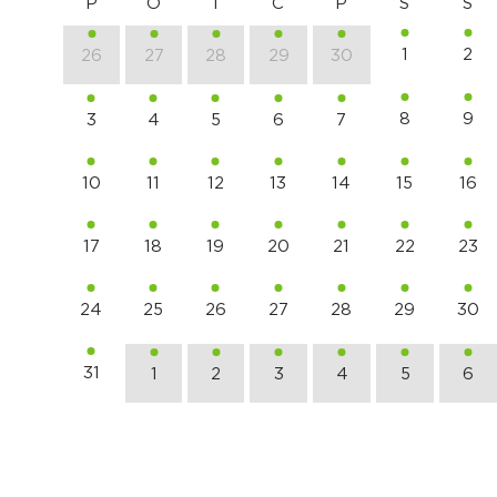
P
O
T
C
P
S
S
1
2
26
27
28
29
30
8
9
3
4
5
6
7
10
11
12
13
14
15
16
17
18
19
20
21
22
23
24
25
26
27
28
29
30
31
1
2
3
4
5
6