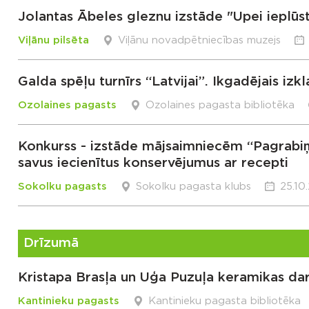
Jolantas Ābeles gleznu izstāde "Upei ieplūs
Viļānu pilsēta
Viļānu novadpētniecības muzejs
Galda spēļu turnīrs “Latvijai”. Ikgadējais i
Ozolaines pagasts
Ozolaines pagasta bibliotēka
Konkurss - izstāde mājsaimniecēm “Pagrabiņ
savus iecienītus konservējumus ar recepti
Sokolku pagasts
Sokolku pagasta klubs
25.10
Drīzumā
Kristapa Brasļa un Uģa Puzuļa keramikas dar
Kantinieku pagasts
Kantinieku pagasta bibliotēka