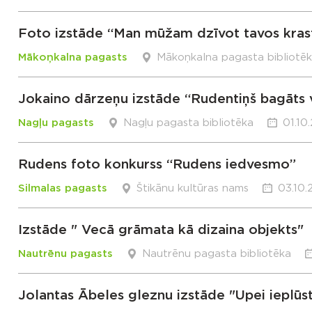
Foto izstāde “Man mūžam dzīvot tavos kras
Mākoņkalna pagasts
Mākoņkalna pagasta bibliotē
Jokaino dārzeņu izstāde “Rudentiņš bagāts v
Nagļu pagasts
Nagļu pagasta bibliotēka
01.10
Rudens foto konkurss “Rudens iedvesmo”
Silmalas pagasts
Štikānu kultūras nams
03.10.
Izstāde " Vecā grāmata kā dizaina objekts"
Nautrēnu pagasts
Nautrēnu pagasta bibliotēka
Jolantas Ābeles gleznu izstāde "Upei ieplūs