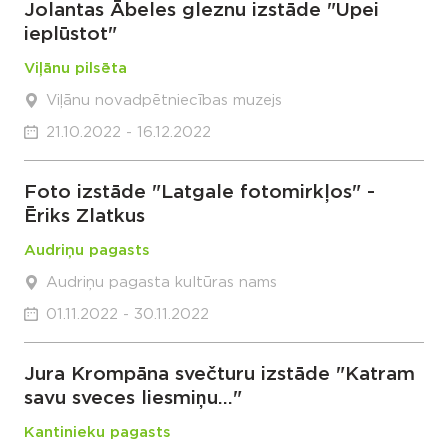
Jolantas Ābeles gleznu izstāde "Upei
ieplūstot"
Viļānu pilsēta
Viļānu novadpētniecības muzejs
21.10.2022 - 16.12.2022
Foto izstāde "Latgale fotomirkļos" -
Ēriks Zlatkus
Audriņu pagasts
Audriņu pagasta kultūras nams
01.11.2022 - 30.11.2022
Jura Krompāna svečturu izstāde "Katram
savu sveces liesmiņu..."
Kantinieku pagasts