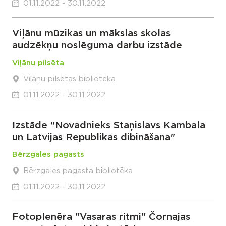
01.11.2022 - 30.11.2022
Viļānu mūzikas un mākslas skolas
audzēkņu noslēguma darbu izstāde
Viļānu pilsēta
Viļānu pilsētas bibliotēka
01.11.2022 - 30.11.2022
Izstāde "Novadnieks Staņislavs Kambala
un Latvijas Republikas dibināšana"
Bērzgales pagasts
Bērzgales pagasta bibliotēka
01.11.2022 - 30.11.2022
Fotoplenēra "Vasaras ritmi" Čornajas