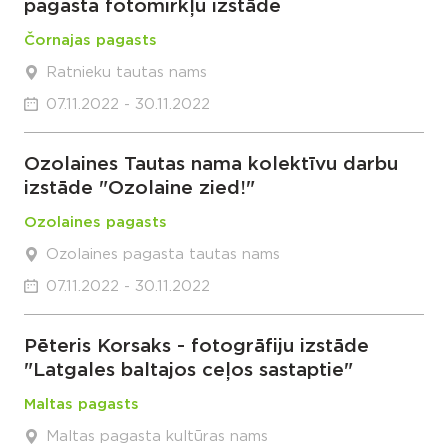
pagasta fotomirkļu izstāde
Čornajas pagasts
Ratnieku tautas nams
07.11.2022 - 30.11.2022
Ozolaines Tautas nama kolektīvu darbu
izstāde "Ozolaine zied!"
Ozolaines pagasts
Ozolaines pagasta tautas nams
07.11.2022 - 30.11.2022
Pēteris Korsaks - fotogrāfiju izstāde
"Latgales baltajos ceļos sastaptie"
Maltas pagasts
Maltas pagasta kultūras nams