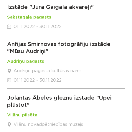
Izstāde "Jura Gaigala akvareļi"
Sakstagala pagasts
01.11.2022 - 30.11.2022
Anfijas Smirnovas fotogrāfiju izstāde
"Mūsu Audriņi"
Audriņu pagasts
Audriņu pagasta kultūras nams
01.11.2022 - 30.11.2022
Jolantas Ābeles gleznu izstāde "Upei
plūstot"
Viļānu pilsēta
Viļānu novadpētniecības muzejs