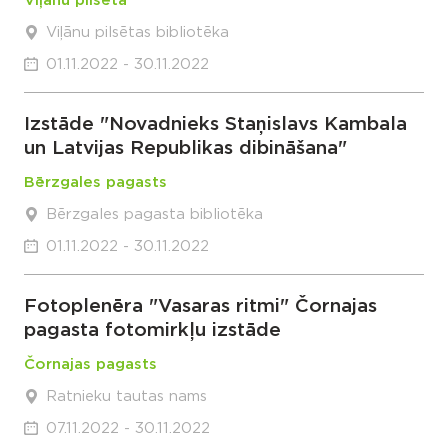
Viļānu pilsēta
Viļānu pilsētas bibliotēka
01.11.2022 - 30.11.2022
Izstāde "Novadnieks Staņislavs Kambala
un Latvijas Republikas dibināšana"
Bērzgales pagasts
Bērzgales pagasta bibliotēka
01.11.2022 - 30.11.2022
Fotoplenēra "Vasaras ritmi" Čornajas
pagasta fotomirkļu izstāde
Čornajas pagasts
Ratnieku tautas nams
07.11.2022 - 30.11.2022