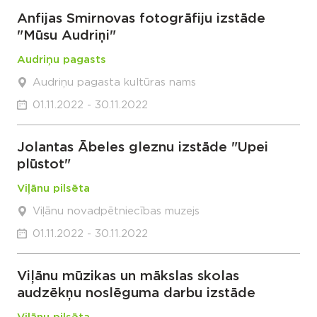
Anfijas Smirnovas fotogrāfiju izstāde
"Mūsu Audriņi"
Audriņu pagasts
Audriņu pagasta kultūras nams
01.11.2022 - 30.11.2022
Jolantas Ābeles gleznu izstāde "Upei
plūstot"
Viļānu pilsēta
Viļānu novadpētniecības muzejs
01.11.2022 - 30.11.2022
Viļānu mūzikas un mākslas skolas
audzēkņu noslēguma darbu izstāde