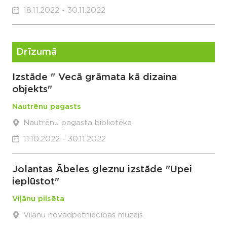
18.11.2022 - 30.11.2022
Drīzumā
Izstāde " Vecā grāmata kā dizaina
objekts"
Nautrēnu pagasts
Nautrēnu pagasta bibliotēka
11.10.2022 - 30.11.2022
Jolantas Ābeles gleznu izstāde "Upei
ieplūstot"
Viļānu pilsēta
Viļānu novadpētniecības muzejs