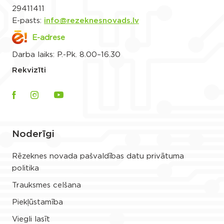
29411411
E-pasts:
info@rezeknesnovads.lv
E-adrese
Darba laiks: P.-Pk. 8.00–16.30
Rekvizīti
Noderīgi
Rēzeknes novada pašvaldības datu privātuma
politika
Trauksmes celšana
Piekļūstamība
Viegli lasīt