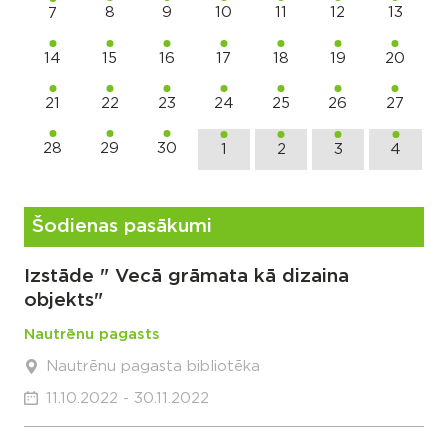
8
9
10
11
12
13
7
14
15
16
17
18
19
20
21
22
23
24
25
26
27
28
29
30
1
2
3
4
Šodienas pasākumi
Izstāde " Vecā grāmata kā dizaina
objekts"
Nautrēnu pagasts
Nautrēnu pagasta bibliotēka
11.10.2022 - 30.11.2022