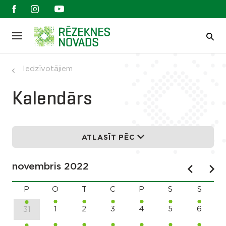
Iedzīvotājiem
Kalendārs
ATLASĪT PĒC
novembris 2022
P
O
T
C
P
S
S
1
2
3
4
5
6
31