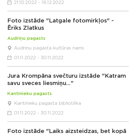
21.10.2022 - 16.12.2022
Foto izstāde "Latgale fotomirkļos" -
Ēriks Zlatkus
Audriņu pagasts
Audriņu pagasta kultūras nams
01.11.2022 - 30.11.2022
Jura Krompāna svečturu izstāde "Katram
savu sveces liesmiņu..."
Kantinieku pagasts
Kantinieku pagasta bibliotēka
01.11.2022 - 30.11.2022
Foto izstāde "Laiks aizsteidzas, bet kopā